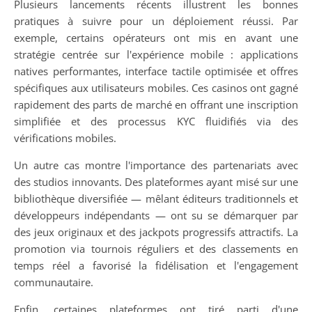
Plusieurs lancements récents illustrent les bonnes
pratiques à suivre pour un déploiement réussi. Par
exemple, certains opérateurs ont mis en avant une
stratégie centrée sur l'expérience mobile : applications
natives performantes, interface tactile optimisée et offres
spécifiques aux utilisateurs mobiles. Ces casinos ont gagné
rapidement des parts de marché en offrant une inscription
simplifiée et des processus KYC fluidifiés via des
vérifications mobiles.
Un autre cas montre l'importance des partenariats avec
des studios innovants. Des plateformes ayant misé sur une
bibliothèque diversifiée — mêlant éditeurs traditionnels et
développeurs indépendants — ont su se démarquer par
des jeux originaux et des jackpots progressifs attractifs. La
promotion via tournois réguliers et des classements en
temps réel a favorisé la fidélisation et l'engagement
communautaire.
Enfin, certaines plateformes ont tiré parti d'une