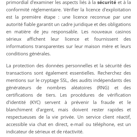
primordial d'examiner les aspects liés à la
sécurité
et à la
conformité réglementaire. Vérifier la licence d'exploitation
est la première étape : une licence reconnue par une
autorité fiable garantit un cadre juridique et des obligations
en matière de jeu responsable. Les nouveaux casinos
sérieux affichent leur licence et fournissent des
informations transparentes sur leur maison mère et leurs
conditions générales.
La protection des données personnelles et la sécurité des
transactions sont également essentielles. Recherchez des
mentions sur le cryptage SSL, des audits indépendants des
générateurs de nombres aléatoires (RNG) et des
certifications de tiers. Les procédures de vérification
d'identité (KYC) servent à prévenir la fraude et le
blanchiment d'argent, mais doivent rester rapides et
respectueuses de la vie privée. Un service client réactif,
accessible via chat en direct, e-mail ou téléphone, est un
indicateur de sérieux et de réactivité.