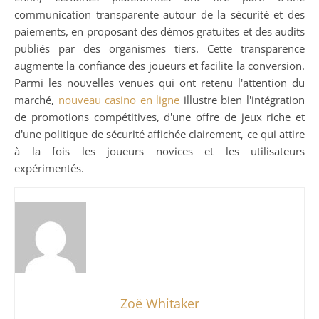
communication transparente autour de la sécurité et des
paiements, en proposant des démos gratuites et des audits
publiés par des organismes tiers. Cette transparence
augmente la confiance des joueurs et facilite la conversion.
Parmi les nouvelles venues qui ont retenu l'attention du
marché,
nouveau casino en ligne
illustre bien l'intégration
de promotions compétitives, d'une offre de jeux riche et
d'une politique de sécurité affichée clairement, ce qui attire
à la fois les joueurs novices et les utilisateurs
expérimentés.
Zoë Whitaker