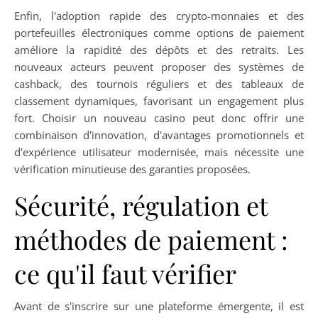
Enfin, l'adoption rapide des crypto-monnaies et des
portefeuilles électroniques comme options de paiement
améliore la rapidité des dépôts et des retraits. Les
nouveaux acteurs peuvent proposer des systèmes de
cashback, des tournois réguliers et des tableaux de
classement dynamiques, favorisant un engagement plus
fort. Choisir un nouveau casino peut donc offrir une
combinaison d'innovation, d'avantages promotionnels et
d'expérience utilisateur modernisée, mais nécessite une
vérification minutieuse des garanties proposées.
Sécurité, régulation et
méthodes de paiement :
ce qu'il faut vérifier
Avant de s'inscrire sur une plateforme émergente, il est