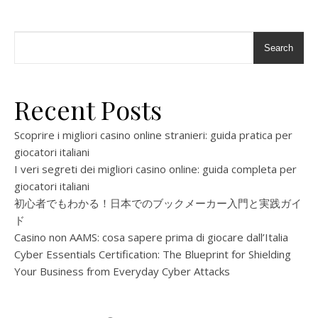
Search
Recent Posts
Scoprire i migliori casino online stranieri: guida pratica per
giocatori italiani
I veri segreti dei migliori casino online: guida completa per
giocatori italiani
初心者でもわかる！日本でのブックメーカー入門と実践ガイ
ド
Casino non AAMS: cosa sapere prima di giocare dall’Italia
Cyber Essentials Certification: The Blueprint for Shielding
Your Business from Everyday Cyber Attacks