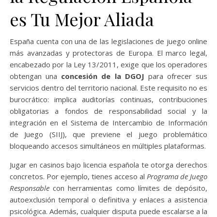
es Tu Mejor Aliada
España cuenta con una de las legislaciones de juego online
más avanzadas y protectoras de Europa. El marco legal,
encabezado por la Ley 13/2011, exige que los operadores
obtengan una
concesión de la DGOJ
para ofrecer sus
servicios dentro del territorio nacional. Este requisito no es
burocrático: implica auditorías continuas, contribuciones
obligatorias a fondos de responsabilidad social y la
integración en el Sistema de Intercambio de Información
de Juego (SIIJ), que previene el juego problemático
bloqueando accesos simultáneos en múltiples plataformas.
Jugar en casinos bajo licencia española te otorga derechos
concretos. Por ejemplo, tienes acceso al
Programa de Juego
Responsable
con herramientas como límites de depósito,
autoexclusión temporal o definitiva y enlaces a asistencia
psicológica. Además, cualquier disputa puede escalarse a la