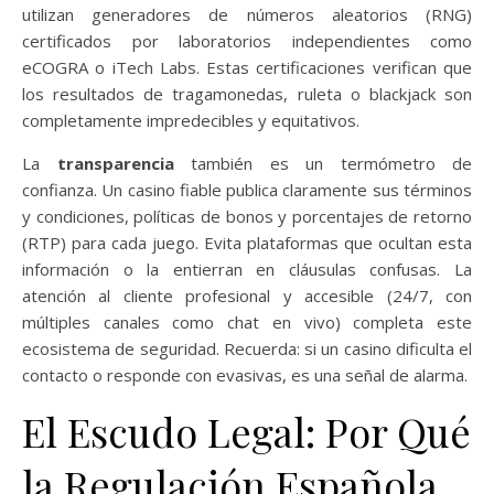
utilizan generadores de números aleatorios (RNG)
certificados por laboratorios independientes como
eCOGRA o iTech Labs. Estas certificaciones verifican que
los resultados de tragamonedas, ruleta o blackjack son
completamente impredecibles y equitativos.
La
transparencia
también es un termómetro de
confianza. Un casino fiable publica claramente sus términos
y condiciones, políticas de bonos y porcentajes de retorno
(RTP) para cada juego. Evita plataformas que ocultan esta
información o la entierran en cláusulas confusas. La
atención al cliente profesional y accesible (24/7, con
múltiples canales como chat en vivo) completa este
ecosistema de seguridad. Recuerda: si un casino dificulta el
contacto o responde con evasivas, es una señal de alarma.
El Escudo Legal: Por Qué
la Regulación Española