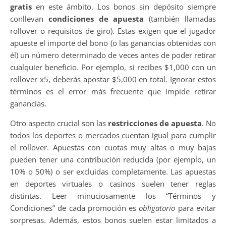
gratis
en este ámbito. Los bonos sin depósito siempre
conllevan
condiciones de apuesta
(también llamadas
rollover o requisitos de giro). Estas exigen que el jugador
apueste el importe del bono (o las ganancias obtenidas con
él) un número determinado de veces antes de poder retirar
cualquier beneficio. Por ejemplo, si recibes $1,000 con un
rollover x5, deberás apostar $5,000 en total. Ignorar estos
términos es el error más frecuente que impide retirar
ganancias.
Otro aspecto crucial son las
restricciones de apuesta
. No
todos los deportes o mercados cuentan igual para cumplir
el rollover. Apuestas con cuotas muy altas o muy bajas
pueden tener una contribución reducida (por ejemplo, un
10% o 50%) o ser excluidas completamente. Las apuestas
en deportes virtuales o casinos suelen tener reglas
distintas. Leer minuciosamente los “Términos y
Condiciones” de cada promoción es
obligatorio
para evitar
sorpresas. Además, estos bonos suelen estar limitados a