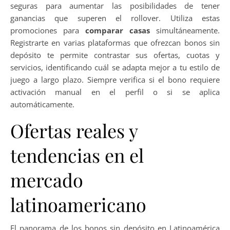
seguras para aumentar las posibilidades de tener
ganancias que superen el rollover. Utiliza estas
promociones para
comparar casas
simultáneamente.
Registrarte en varias plataformas que ofrezcan bonos sin
depósito te permite contrastar sus ofertas, cuotas y
servicios, identificando cuál se adapta mejor a tu estilo de
juego a largo plazo. Siempre verifica si el bono requiere
activación manual en el perfil o si se aplica
automáticamente.
Ofertas reales y
tendencias en el
mercado
latinoamericano
El panorama de los bonos sin depósito en Latinoamérica