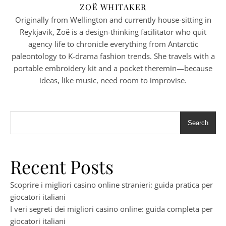
ZOË WHITAKER
Originally from Wellington and currently house-sitting in
Reykjavik, Zoë is a design-thinking facilitator who quit
agency life to chronicle everything from Antarctic
paleontology to K-drama fashion trends. She travels with a
portable embroidery kit and a pocket theremin—because
ideas, like music, need room to improvise.
Search
Recent Posts
Scoprire i migliori casino online stranieri: guida pratica per
giocatori italiani
I veri segreti dei migliori casino online: guida completa per
giocatori italiani