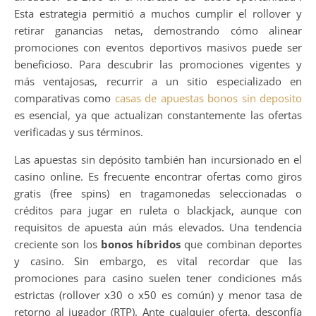
Esta estrategia permitió a muchos cumplir el rollover y
retirar ganancias netas, demostrando cómo alinear
promociones con eventos deportivos masivos puede ser
beneficioso. Para descubrir las promociones vigentes y
más ventajosas, recurrir a un sitio especializado en
comparativas como
casas de apuestas bonos sin deposito
es esencial, ya que actualizan constantemente las ofertas
verificadas y sus términos.
Las apuestas sin depósito también han incursionado en el
casino online. Es frecuente encontrar ofertas como giros
gratis (free spins) en tragamonedas seleccionadas o
créditos para jugar en ruleta o blackjack, aunque con
requisitos de apuesta aún más elevados. Una tendencia
creciente son los
bonos híbridos
que combinan deportes
y casino. Sin embargo, es vital recordar que las
promociones para casino suelen tener condiciones más
estrictas (rollover x30 o x50 es común) y menor tasa de
retorno al jugador (RTP). Ante cualquier oferta, desconfía