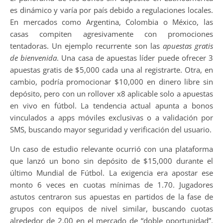
es dinámico y varía por país debido a regulaciones locales.
En mercados como Argentina, Colombia o México, las
casas compiten agresivamente con promociones
tentadoras. Un ejemplo recurrente son las
apuestas gratis
de bienvenida
. Una casa de apuestas líder puede ofrecer 3
apuestas gratis de $5,000 cada una al registrarte. Otra, en
cambio, podría promocionar $10,000 en dinero libre sin
depósito, pero con un rollover x8 aplicable solo a apuestas
en vivo en fútbol. La tendencia actual apunta a bonos
vinculados a apps móviles exclusivas o a validación por
SMS, buscando mayor seguridad y verificación del usuario.
Un caso de estudio relevante ocurrió con una plataforma
que lanzó un bono sin depósito de $15,000 durante el
último Mundial de Fútbol. La exigencia era apostar ese
monto 6 veces en cuotas mínimas de 1.70. Jugadores
astutos centraron sus apuestas en partidos de la fase de
grupos con equipos de nivel similar, buscando cuotas
alrededor de 2.00 en el mercado de “doble oportunidad”.