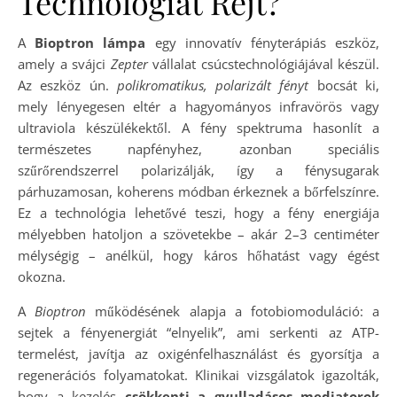
Technológiát Rejt?
A
Bioptron lámpa
egy innovatív fényterápiás eszköz,
amely a svájci
Zepter
vállalat csúcstechnológiájával készül.
Az eszköz ún.
polikromatikus, polarizált fényt
bocsát ki,
mely lényegesen eltér a hagyományos infravörös vagy
ultraviola készülékektől. A fény spektruma hasonlít a
természetes napfényhez, azonban speciális
szűrőrendszerrel polarizálják, így a fénysugarak
párhuzamosan, koherens módban érkeznek a bőrfelszínre.
Ez a technológia lehetővé teszi, hogy a fény energiája
mélyebben hatoljon a szövetekbe – akár 2–3 centiméter
mélységig – anélkül, hogy káros hőhatást vagy égést
okozna.
A
Bioptron
működésének alapja a fotobiomoduláció: a
sejtek a fényenergiát “elnyelik”, ami serkenti az ATP-
termelést, javítja az oxigénfelhasználást és gyorsítja a
regenerációs folyamatokat. Klinikai vizsgálatok igazolták,
hogy a kezelés
csökkenti a gyulladásos mediatorok