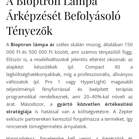
A Bioptron Lámpa
Árképzését Befolyásoló
Tényezők
A
Bioptron lámpa ár
széles skálán mozog, általában 150
000 Ft és 500 000 Ft között, ami számos tényezőtől függ.
Először is, a
modellváltozatok
jelentős eltérést okoznak: az
alapkézi készülékek (pl. Compact III) a
legköltséghatékonyabbak, míg a professzionális, állványos
változatok (pl. Pro 1 vagy HyperLight) magasabb
teljesítményű fényforrással és beépített terápiás
programokkal rendelkeznek, ami 20–40%-kal növeli az
árat. Másodszor, a
gyártó közvetlen értékesítési
stratégiája
is hatással van a költségvetésre. A Zepter
exkluzív partnereken keresztül forgalmazza a terméket, így
nincsenek tömegtermelési árnyalatok.
Harmadréssz, figyelembe kell venni a
kiegészítők
és