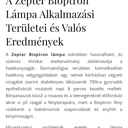
A Zepter Bioptron
Lámpa Alkalmazási
Területei és Valós
Eredmények
A
Zepter Bioptron lámpa
sokrétűen használható, és
számos klinikai esettanulmány alátámasztja a
hatékonyságát. Dermatológiai területen kiemelkedően
hatékony
sebgyógyításban
: egy német kórházban végzett
vizsgálat szerint diabéteszes lábúszerek 78%-a gyorsabb
epithelizációt mutatott napi 8 perces kezelés mellett.
Bőrpanaszok közül a rosacea és a teenegereknél előforduló
akné is jól reagál a fényterápiára, mert a Bioptron fény
csökkenti a baktériumok szaporodását és enyhíti a
bőrpírosságot.
Mozgásszervi problémák esetén a lámpa