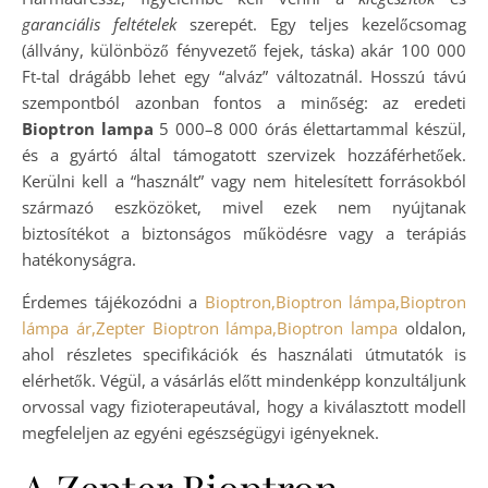
garanciális feltételek
szerepét. Egy teljes kezelőcsomag
(állvány, különböző fényvezető fejek, táska) akár 100 000
Ft-tal drágább lehet egy “alváz” változatnál. Hosszú távú
szempontból azonban fontos a minőség: az eredeti
Bioptron lampa
5 000–8 000 órás élettartammal készül,
és a gyártó által támogatott szervizek hozzáférhetőek.
Kerülni kell a “használt” vagy nem hitelesített forrásokból
származó eszközöket, mivel ezek nem nyújtanak
biztosítékot a biztonságos működésre vagy a terápiás
hatékonyságra.
Érdemes tájékozódni a
Bioptron,Bioptron lámpa,Bioptron
lámpa ár,Zepter Bioptron lámpa,Bioptron lampa
oldalon,
ahol részletes specifikációk és használati útmutatók is
elérhetők. Végül, a vásárlás előtt mindenképp konzultáljunk
orvossal vagy fizioterapeutával, hogy a kiválasztott modell
megfeleljen az egyéni egészségügyi igényeknek.