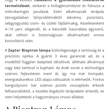
termelődését
, serkenti a kollagénszintézist és fokozza a
mikrokeringés javulását. Ezért alkalmazzák terápiás
támogatásban bőrproblémáktól (ekcéma, pszoriázis,
sebgyógyulás) izom- és ízületi fájdalmakig. Kezelésenként
4–10 perc elegendő, és a készülék használata egyszerű,
akár otthon is biztonságosan alkalmazható orvosi
konzultáció után.
A
Zepter Bioptron lámpa
különlegessége a tartósság és a
precíziós optika. A gyártó 3 éves garanciát ad, és a
modelltől függően beépített időzítővel, állítható állvánnyal
vagy kézi tartóval is kapható. Az évek során a technológia
számos fejlesztésen ment át, így ma már kompakt,
energiatakarékos LED-alapú változatok is elérhetők. Fontos
hangsúlyozni: bár számos pozitív visszajelzés érkezik
felhasználóktól, a kezelés
kiegészítő terápiaként
értendő, és
nem helyettesíti a hagyományos orvosi ellátást.