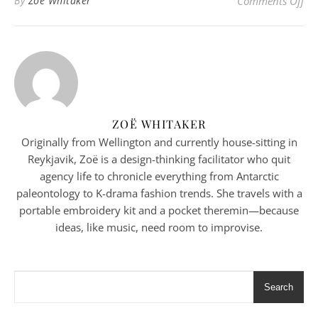
on 
By
Zoë Whitaker
Comments Off
ZOË WHITAKER
Originally from Wellington and currently house-sitting in
Reykjavik, Zoë is a design-thinking facilitator who quit
agency life to chronicle everything from Antarctic
paleontology to K-drama fashion trends. She travels with a
portable embroidery kit and a pocket theremin—because
ideas, like music, need room to improvise.
Search