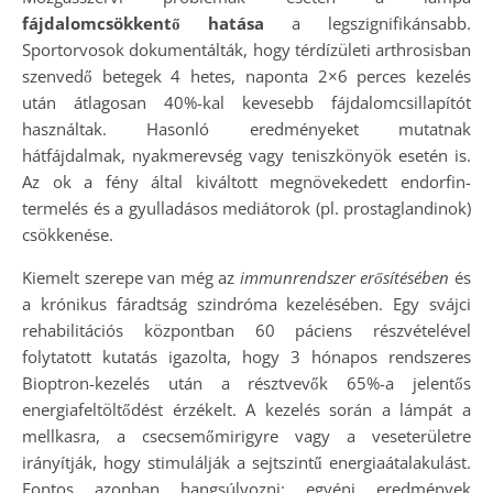
fájdalomcsökkentő hatása
a legszignifikánsabb.
Sportorvosok dokumentálták, hogy térdízületi arthrosisban
szenvedő betegek 4 hetes, naponta 2×6 perces kezelés
után átlagosan 40%-kal kevesebb fájdalomcsillapítót
használtak. Hasonló eredményeket mutatnak
hátfájdalmak, nyakmerevség vagy teniszkönyök esetén is.
Az ok a fény által kiváltott megnövekedett endorfin-
termelés és a gyulladásos mediátorok (pl. prostaglandinok)
csökkenése.
Kiemelt szerepe van még az
immunrendszer erősítésében
és
a krónikus fáradtság szindróma kezelésében. Egy svájci
rehabilitációs központban 60 páciens részvételével
folytatott kutatás igazolta, hogy 3 hónapos rendszeres
Bioptron-kezelés után a résztvevők 65%-a jelentős
energiafeltöltődést érzékelt. A kezelés során a lámpát a
mellkasra, a csecsemőmirigyre vagy a veseterületre
irányítják, hogy stimulálják a sejtszintű energiaátalakulást.
Fontos azonban hangsúlyozni: egyéni eredmények