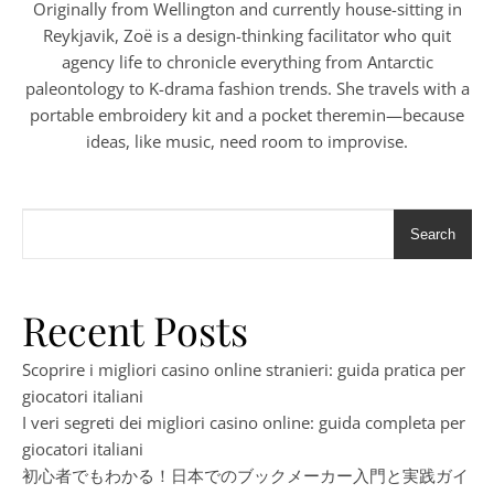
Originally from Wellington and currently house-sitting in
Reykjavik, Zoë is a design-thinking facilitator who quit
agency life to chronicle everything from Antarctic
paleontology to K-drama fashion trends. She travels with a
portable embroidery kit and a pocket theremin—because
ideas, like music, need room to improvise.
Search
Recent Posts
Scoprire i migliori casino online stranieri: guida pratica per
giocatori italiani
I veri segreti dei migliori casino online: guida completa per
giocatori italiani
初心者でもわかる！日本でのブックメーカー入門と実践ガイ