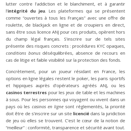
lutter contre l’addiction et le blanchiment, et à garantir
l’
intégrité du jeu
. Les plateformes qui se présentent
comme “ouvertes à tous les Français” avec une offre de
roulette, de blackjack en ligne et de croupiers en direct,
sans être sous licence ANJ pour ces produits, opèrent hors
du champ légal français. S’inscrire sur de tels sites
présente des risques concrets : procédures KYC opaques,
conditions bonus
déséquilibrées, absence de recours en
cas de litige et faible visibilité sur la protection des fonds.
Concrètement, pour un joueur résidant en France, les
options en ligne légales restent le poker, les paris sportifs
et hippiques auprès d’opérateurs agréés ANJ, ou les
casinos terrestres
pour les jeux de table et les machines
à sous. Pour les personnes qui voyagent ou vivent dans un
pays où les
casinos en ligne
sont réglementés, la priorité
doit être de s’inscrire sur un site
licencié
dans la juridiction
de jeu où elles se trouvent. C’est le cœur de la notion de
“meilleur” : conformité, transparence et sécurité avant tout.