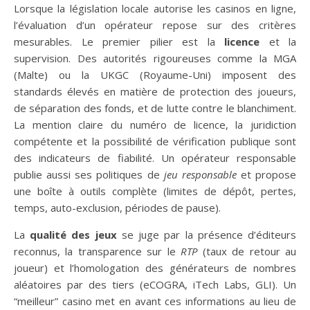
Lorsque la législation locale autorise les casinos en ligne,
l’évaluation d’un opérateur repose sur des critères
mesurables. Le premier pilier est la
licence
et la
supervision. Des autorités rigoureuses comme la MGA
(Malte) ou la UKGC (Royaume-Uni) imposent des
standards élevés en matière de protection des joueurs,
de séparation des fonds, et de lutte contre le blanchiment.
La mention claire du numéro de licence, la juridiction
compétente et la possibilité de vérification publique sont
des indicateurs de fiabilité. Un opérateur responsable
publie aussi ses politiques de
jeu responsable
et propose
une boîte à outils complète (limites de dépôt, pertes,
temps, auto-exclusion, périodes de pause).
La
qualité des jeux
se juge par la présence d’éditeurs
reconnus, la transparence sur le
RTP
(taux de retour au
joueur) et l’homologation des générateurs de nombres
aléatoires par des tiers (eCOGRA, iTech Labs, GLI). Un
“meilleur” casino met en avant ces informations au lieu de