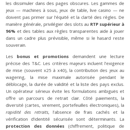
les dissimuler dans des pages obscures. Les gammes de
jeux — machines à sous, jeux de table, live casino — ne
doivent pas primer sur l’équité et la clarté des règles. De
manière générale, privilégier des slots au
RTP supérieur à
96%
et des tables aux règles transparentes aide à jouer
dans un cadre plus prévisible, même si le hasard reste
souverain.
Les
bonus et promotions
demandent une lecture
précise des T&C. Les critères majeurs incluent l’exigence
de mise (souvent x25 à x40), la contribution des jeux au
wagering, la mise maximale autorisée pendant le
déblocage, la durée de validité et la liste des pays exclus.
Un opérateur sérieux évite les formulations ambiguës et
offre un parcours de retrait clair. Côté paiements, la
diversité (cartes, virement, portefeuilles électroniques), la
rapidité des retraits
, l’absence de frais cachés et la
vérification d’identité sécurisée sont déterminants. La
protection des données
(chiffrement, politique de