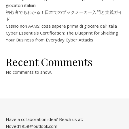
giocatori italiani
初心者でもわかる！日本でのブックメーカー入門と実践ガイ
ド
Casino non AAMS: cosa sapere prima di giocare dall’Italia
Cyber Essentials Certification: The Blueprint for Shielding
Your Business from Everyday Cyber Attacks
Recent Comments
No comments to show.
Have a collaboration idea? Reach us at:
Noved1958@outlook.com