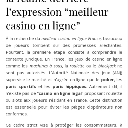
l’expression “meilleur
casino en ligne”
À la recherche du
meilleur casino en ligne France
, beaucoup
de joueurs tombent sur des promesses alléchantes.
Pourtant, la première étape consiste à comprendre le
contexte juridique. En France, les jeux de casino en ligne
comme les
machines à sous
, la
roulette
ou le
blackjack
ne
sont pas autorisés. L’Autorité Nationale des Jeux (ANJ)
supervise le marché et n’agrée en ligne que le
poker
, les
paris sportifs
et les
paris hippiques
. Autrement dit, il
n’existe pas de “
casino en ligne légal
” proposant roulette
ou slots aux joueurs résidant en France. Cette distinction
est essentielle pour éviter les pièges d’opérateurs non
conformes.
Ce cadre strict vise à protéger les consommateurs, à