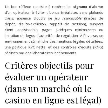
Un bon réflexe consiste à repérer les
signaux d’alerte
d’un opérateur à éviter : bonus irréalistes sans plafonds
clairs, absence d’outils de
jeu responsable
(limites de
dépôt, d’auto-exclusion, rappels de session), support
client insaisissable, pages juridiques minimalistes ou
imitation de logos d’autorités de régulation. À l’inverse, un
environnement sûr affiche des mentions légales détaillées,
une politique KYC nette, et des contrôles d’équité (RNG)
réalisés par des laboratoires indépendants.
Critères objectifs pour
évaluer un opérateur
(dans un marché où le
casino en ligne est légal)