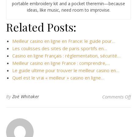
portable embroidery kit and a pocket theremin—because
ideas, like music, need room to improvise.
Related Posts:
Meilleur casino en ligne en France: le guide pour…
Les coulisses des sites de paris sportifs en…
Casino en ligne Français : réglementation, sécurité…
Meilleur casino en ligne France : comprendre,…
Le guide ultime pour trouver le meilleur casino en…
Quel est le vrai « meilleur » casino en ligne…
on 
By
Zoë Whitaker
Comments Off