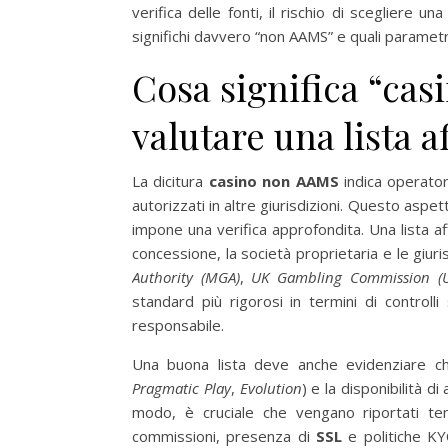
verifica delle fonti, il rischio di scegliere 
significhi davvero “non AAMS” e quali parametri
Cosa significa “ca
valutare una lista a
La dicitura
casino non AAMS
indica operato
autorizzati in altre giurisdizioni. Questo asp
impone una verifica approfondita. Una lista aff
concessione, la società proprietaria e le giuri
Authority (MGA)
,
UK Gambling Commission (
standard più rigorosi in termini di controlli
responsabile.
Una buona lista deve anche evidenziare ch
Pragmatic Play
,
Evolution
) e la disponibilità d
modo, è cruciale che vengano riportati te
commissioni, presenza di
SSL
e politiche KYC