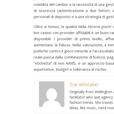
volatilità del cambio e la necessità di una gest
di sicurezza (autenticazione a due fattori, wh
personali di deposito e a una strategia di gest
Oltre ai bonus, la qualità della
libreria giochi
c
live casino con provider affidabili e un buon r
disponibili. I provider di primo livello, aff
aumentano la fiducia. Nella valutazione, il t
politiche contro il gioco minorile e l’accessibilit
reale passa dalla combinazione di licenza, pa
“etichetta” di non AAMS, e un approccio basa
aspettative, budget e tolleranza al rischio.
Zoë Whitaker
Originally from Wellington 
facilitator who quit agency
fashion trends. She travel
ideas, like music, need ro