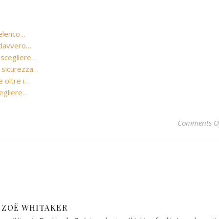
’elenco…
 davvero…
 scegliere…
n sicurezza…
e oltre i…
cegliere…
Comments O
ZOË WHITAKER