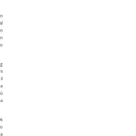
on
al
In
on
vo
ng
ni
il
la
iù
la
0%
io
la