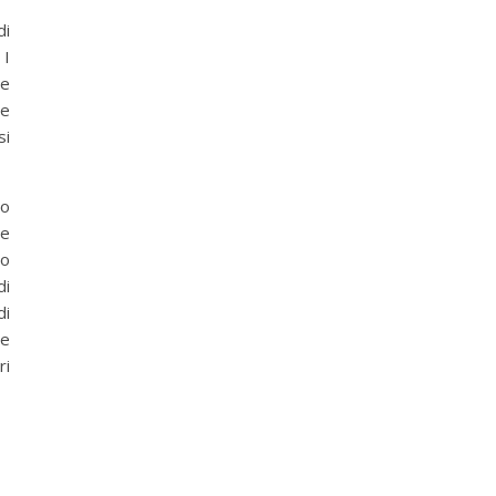
di
 I
 e
te
si
to
ce
so
di
di
ne
ri