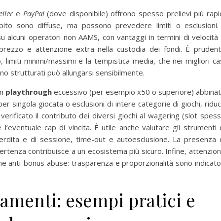
eller
e
PayPal
(dove disponibile) offrono spesso prelievi più rapi
ebito sono diffuse, ma possono prevedere limiti o esclusioni.
 alcuni operatori non AAMS, con vantaggi in termini di velocità
i prezzo e attenzione extra nella custodia dei fondi. È pruden
, limiti minimi/massimi e la tempistica media, che nei migliori ca
o strutturati può allungarsi sensibilmente.
un
playthrough
eccessivo (per esempio x50 o superiore) abbina
per singola giocata o esclusioni di intere categorie di giochi, ridu
verificato il contributo dei diversi giochi al wagering (slot spes
l’eventuale cap di vincita. È utile anche valutare gli strumenti 
 perdita e di sessione, time-out e autoesclusione. La presenza 
ertenza contribuisce a un ecosistema più sicuro. Infine, attenzio
tiche anti-bonus abuse: trasparenza e proporzionalità sono indicato
amenti: esempi pratici e