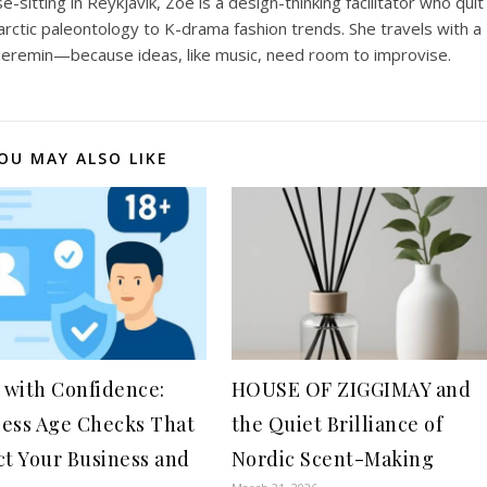
-sitting in Reykjavik, Zoë is a design-thinking facilitator who quit
arctic paleontology to K-drama fashion trends. She travels with a
heremin—because ideas, like music, need room to improvise.
OU MAY ALSO LIKE
y with Confidence:
HOUSE OF ZIGGIMAY and
ess Age Checks That
the Quiet Brilliance of
ct Your Business and
Nordic Scent-Making