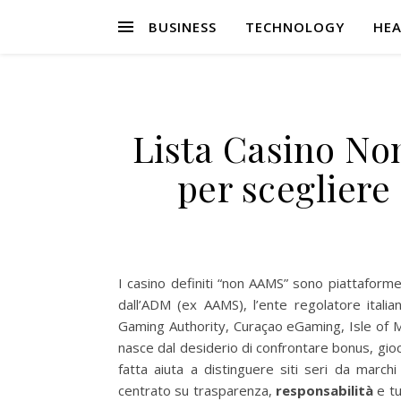
BUSINESS
TECHNOLOGY
HEA
Lista Casino No
per sceglier
I casino definiti “non AAMS” sono piattaforme
dall’ADM (ex AAMS), l’ente regolatore itali
Gaming Authority, Curaçao eGaming, Isle of Ma
nasce dal desiderio di confrontare bonus, gioc
fatta aiuta a distinguere siti seri da march
centrato su trasparenza,
responsabilità
e tu