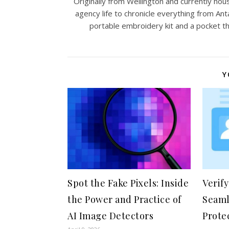
Originally from Wellington and currently house
agency life to chronicle everything from Ant
portable embroidery kit and a pocket t
Y
Spot the Fake Pixels: Inside
Verif
the Power and Practice of
Seaml
AI Image Detectors
Prote