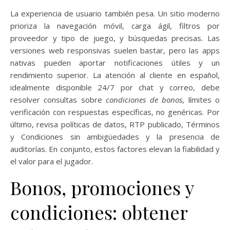
La experiencia de usuario también pesa. Un sitio moderno
prioriza la navegación móvil, carga ágil, filtros por
proveedor y tipo de juego, y búsquedas precisas. Las
versiones web responsivas suelen bastar, pero las apps
nativas pueden aportar notificaciones útiles y un
rendimiento superior. La atención al cliente en español,
idealmente disponible 24/7 por chat y correo, debe
resolver consultas sobre
condiciones de bonos
, límites o
verificación con respuestas específicas, no genéricas. Por
último, revisa políticas de datos, RTP publicado, Términos
y Condiciones sin ambigüedades y la presencia de
auditorías. En conjunto, estos factores elevan la fiabilidad y
el valor para el jugador.
Bonos, promociones y
condiciones: obtener