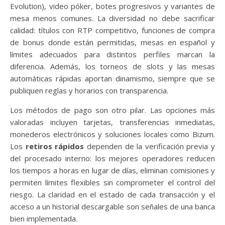
Evolution), video póker, botes progresivos y variantes de
mesa menos comunes. La diversidad no debe sacrificar
calidad: títulos con RTP competitivo, funciones de compra
de bonus donde están permitidas, mesas en español y
límites adecuados para distintos perfiles marcan la
diferencia. Además, los torneos de slots y las mesas
automáticas rápidas aportan dinamismo, siempre que se
publiquen reglas y horarios con transparencia.
Los métodos de pago son otro pilar. Las opciones más
valoradas incluyen tarjetas, transferencias inmediatas,
monederos electrónicos y soluciones locales como Bizum.
Los
retiros rápidos
dependen de la verificación previa y
del procesado interno: los mejores operadores reducen
los tiempos a horas en lugar de días, eliminan comisiones y
permiten límites flexibles sin comprometer el control del
riesgo. La claridad en el estado de cada transacción y el
acceso a un historial descargable son señales de una banca
bien implementada.