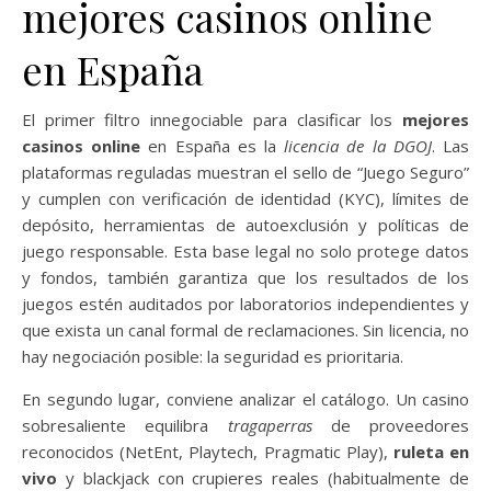
mejores casinos online
en España
El primer filtro innegociable para clasificar los
mejores
casinos online
en España es la
licencia de la DGOJ
. Las
plataformas reguladas muestran el sello de “Juego Seguro”
y cumplen con verificación de identidad (KYC), límites de
depósito, herramientas de autoexclusión y políticas de
juego responsable. Esta base legal no solo protege datos
y fondos, también garantiza que los resultados de los
juegos estén auditados por laboratorios independientes y
que exista un canal formal de reclamaciones. Sin licencia, no
hay negociación posible: la seguridad es prioritaria.
En segundo lugar, conviene analizar el catálogo. Un casino
sobresaliente equilibra
tragaperras
de proveedores
reconocidos (NetEnt, Playtech, Pragmatic Play),
ruleta en
vivo
y blackjack con crupieres reales (habitualmente de