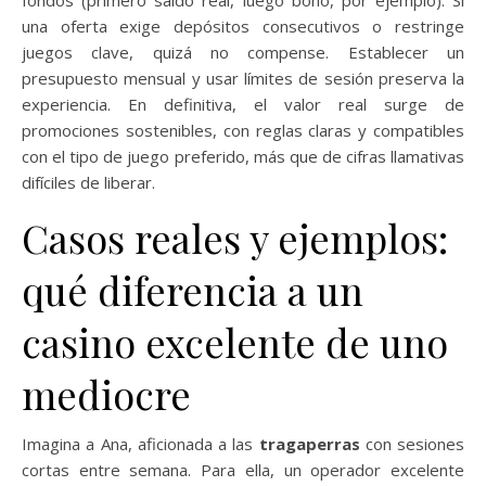
fondos (primero saldo real, luego bono, por ejemplo). Si
una oferta exige depósitos consecutivos o restringe
juegos clave, quizá no compense. Establecer un
presupuesto mensual y usar límites de sesión preserva la
experiencia. En definitiva, el valor real surge de
promociones sostenibles, con reglas claras y compatibles
con el tipo de juego preferido, más que de cifras llamativas
difíciles de liberar.
Casos reales y ejemplos:
qué diferencia a un
casino excelente de uno
mediocre
Imagina a Ana, aficionada a las
tragaperras
con sesiones
cortas entre semana. Para ella, un operador excelente