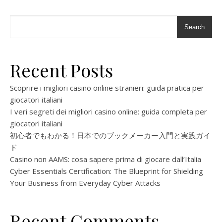
Search
Recent Posts
Scoprire i migliori casino online stranieri: guida pratica per
giocatori italiani
I veri segreti dei migliori casino online: guida completa per
giocatori italiani
初心者でもわかる！日本でのブックメーカー入門と実践ガイ
ド
Casino non AAMS: cosa sapere prima di giocare dall’Italia
Cyber Essentials Certification: The Blueprint for Shielding
Your Business from Everyday Cyber Attacks
Recent Comments