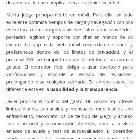
de apuesta, lo que complica liberar cualquier incentivo.
Marta juega principalmente en móvil. Para ella, un sitio
excelente optimiza tiempos de carga y navegación con una
estructura clara: categorías visibles, filtros por proveedor,
portadas legibles y soporte por chat en menos de un
minuto. La app o la web móvil recuerdan sesiones y
preferencias dentro de los límites de privacidad, y el
proceso KYC se completa desde el teléfono con captura
guiada. El operador flojo obliga a usar escritorio para
verificaciones y esconde el estado de revisiones,
prolongando días cualquier retirada. En ambos casos, la
diferencia está en la
usabilidad y la transparencia
.
Javier prioriza el control del gasto. Un casino top ofrece
límites diarios, semanales y mensuales modificables con
enfriamiento, recordatorios de tiempo de juego y acceso
fácil a historial y autoexclusión. Además, pone a la vista
enlaces de ayuda y test de autoevaluación. El operador
mediocre ubica estas funciones en menús profundos y las