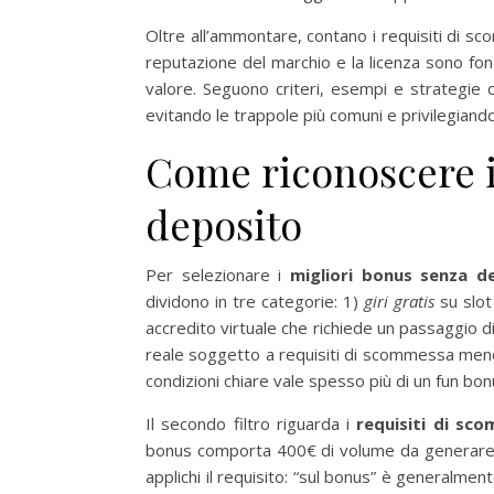
Oltre all’ammontare, contano i requisiti di scomm
reputazione del marchio e la licenza sono fon
valore. Seguono criteri, esempi e strategie o
evitando le trappole più comuni e privilegiando 
Come riconoscere i
deposito
Per selezionare i
migliori bonus senza d
dividono in tre categorie: 1)
giri gratis
su slot 
accredito virtuale che richiede un passaggio d
reale soggetto a requisiti di scommessa meno 
condizioni chiare vale spesso più di un fun bonu
Il secondo filtro riguarda i
requisiti di sc
bonus comporta 400€ di volume da generare; s
applichi il requisito: “sul bonus” è generalment