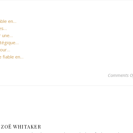
iable en…
res…
ir une…
ratégique…
 pour…
e fiable en…
Comments O
ZOË WHITAKER