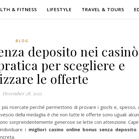
LTH & FITNESS
LIFESTYLE
TRAVEL & TOURS
E
BLOG
enza deposito nei casinò
pratica per scegliere e
zzare le offerte
December 28, 2025
più ricercate perché permettono di provare i giochi e, spesso, 
vescio della medaglia è che non tutte le offerte sono uguali: alcu
e sono sorprendentemente generose se lette con attenzione. Capi
individuare i
migliori casino online bonus senza deposito
ncreta.