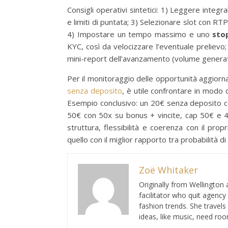
Consigli operativi sintetici: 1) Leggere integr
e limiti di puntata; 3) Selezionare slot con RTP
4) Impostare un tempo massimo e uno
sto
KYC, così da velocizzare l’eventuale preliev
mini-report dell’avanzamento (volume generat
Per il monitoraggio delle opportunità aggiorn
senza deposito
, è utile confrontare in modo cr
Esempio conclusivo: un 20€ senza deposito co
50€ con 50x su bonus + vincite, cap 50€ e 48
struttura, flessibilità e coerenza con il propr
quello con il miglior rapporto tra probabilità 
Zoë Whitaker
Originally from Wellington 
facilitator who quit agency
fashion trends. She travel
ideas, like music, need ro