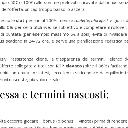
sempio 50€ o 100€) alle somme prelevabili ricavate dal bonus sen
 dell’offerta; un cap troppo basso lo azzera.
Spesso le
slot
pesano al 100% mentre
roulette
,
blackjack
e giochi 
 0% per certi titoli live. Se l’obiettivo è completare il rollover, 
ti di puntata (per esempio massimo 5€ a spin) evita di invalidare 
nus scadono in 24-72 ore, e serve una pianificazione realistica p
ivi: l’assistenza clienti, la trasparenza dei termini, l’elenco d
Offerte collegate a titoli con
RTP elevato
(oltre il 96%) facilitano 
ù contenuta. In sintesi, l’eccellenza si riconosce da equilibrio t
zioni nascoste, più valore reale.
ssa e termini nascosti:
te occorre giocare il bonus (o bonus + vincite) prima di rendere 
bonus con rollover 35x sul bonus equivalgono a 525€ di volume 