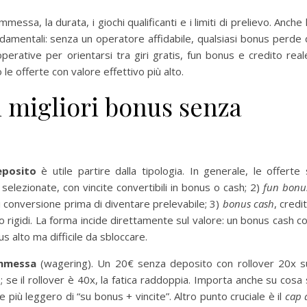
essa, la durata, i giochi qualificanti e i limiti di prelievo. Anche 
damentali: senza un operatore affidabile, qualsiasi bonus perde 
perative per orientarsi tra giri gratis, fun bonus e credito real
le offerte con valore effettivo più alto.
 migliori bonus senza
eposito
è utile partire dalla tipologia. In generale, le offerte 
selezionate, con vincite convertibili in bonus o cash; 2)
fun bonu
i conversione prima di diventare prelevabile; 3)
bonus cash
, credi
rigidi. La forma incide direttamente sul valore: un bonus cash c
s alto ma difficile da sbloccare.
ommessa
(wagering). Un 20€ senza deposito con rollover 20x s
e il rollover è 40x, la fatica raddoppia. Importa anche su cosa 
e più leggero di “su bonus + vincite”. Altro punto cruciale è il
cap 