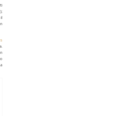
ti
);
il
un
us
a.
un
no
ma