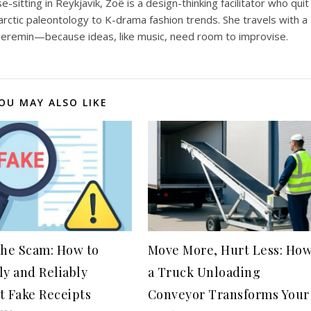
-sitting in Reykjavik, Zoë is a design-thinking facilitator who quit
arctic paleontology to K-drama fashion trends. She travels with a
heremin—because ideas, like music, need room to improvise.
OU MAY ALSO LIKE
the Scam: How to
Move More, Hurt Less: Ho
ly and Reliably
a Truck Unloading
t Fake Receipts
Conveyor Transforms Your