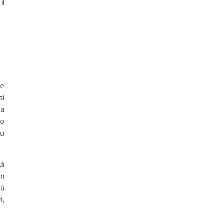
il
le
si
la
so
ci
di
un
iù
i,