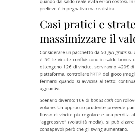
quando dal saldo reale evita errori costosi. In 
prelievo è impegnativa ma realistica.
Casi pratici e strat
massimizzare il val
Considerare un pacchetto da 50
giri gratis
su u
è 5€; le vincite confluiscono in saldo bonus
ottengono 12€ di vincite, serviranno 420€ di 
piattaforma, controllare l’RTP del gioco (megli
fermarsi quando si avvicina al tetto: contin
aggiuntivi.
Scenario diverso: 10€ di
bonus cash
con rollov
volume. Un approccio prudente prevede punta
flusso di vincite più regolare e una perdita a
“aggressivo” (volatilità media), si può alza
consapevoli però che gli swing aumentano.