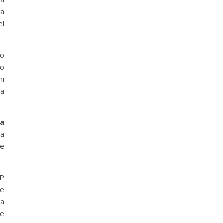
 a
el
so
lo
ni
 a
 a
 a
re
IP
te
la
 e