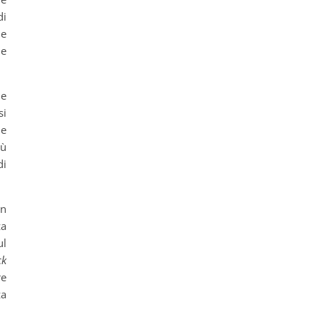
di
le
 e
 e
si
 e
iù
di
un
za
ul
ck
re
za