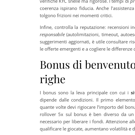
verifiche KYC snelle ma rigorose. I tempi di
pr
coerenza ispirano fiducia. Anche l’assistenza 
tolgono frizioni nei momenti critici.
Infine, controlla la reputazione: recensioni
responsabile
(autolimitazioni, timeout, autoe
suggerimenti aggiornati, è utile consultare ris
le offerte emergenti e a cogliere le differenze
Bonus di benvenuto 
righe
I bonus sono la leva principale con cui i
s
dipende dalle condizioni. Il primo element
quante volte devi rigiocare l’importo del bonu
rollover 5x sul bonus è ben diverso da un 
necessario per liberare i fondi. Attenzione al
qualificare le giocate, aumentano volatilità e 