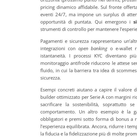
pricing dinamico affidabile. Sul fronte offerta
eventi 24/7, ma impone un surplus di attenz
opportunità di puntata. Qui emergono i
s
strumenti di controllo per mantenere l’esperie
Pagamenti e sicurezza rappresentano un’altr
integrazioni con
open banking
o e-wallet ri
istantaneità. I processi KYC diventano pi
monitoraggio antifrode riducono le attese se
fluido, in cui la barriera tra idea di scomme
sicurezza.
Esempi concreti aiutano a capire il valore
builder ottimizzato per Serie A con margini 
sacrificare la sostenibilità, soprattutto 
comportamento. Un altro esempio è la gam
obbligatori e premi sotto forma di bonus a r
l’esperienza equilibrata. Ancora, ridurre i tem
la fiducia e la fidelizzazione più di molte pro