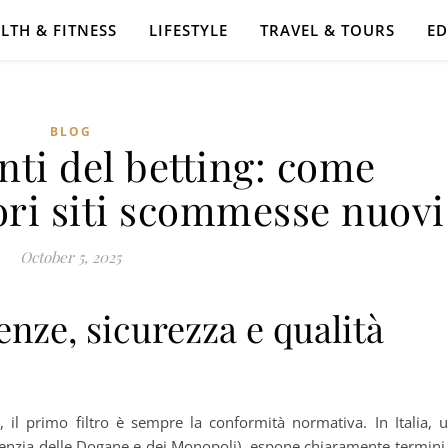
LTH & FITNESS
LIFESTYLE
TRAVEL & TOURS
E
BLOG
nti del betting: come
iori siti scommesse nuovi
October 5, 2025
cenze, sicurezza e qualità
, il primo filtro è sempre la conformità normativa. In Italia, 
enzia delle Dogane e dei Monopoli), espone chiaramente termini