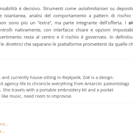
onsabilità è decisivo. Strumenti come
autolimitazioni
su deposit
e istantanea, analisi del comportamento a pattern di rischio
on sono più un “extra”, ma parte integrante dell’offerta. I
si
trolli nativamente, con interfacce chiare e opzioni impostabi
vertimento resta al centro e il rischio è governato. In definitiv
 le direttrici che separano le piattaforme promettenti da quelle c
 and currently house-sitting in Reykjavik, Zoë is a design-
uit agency life to chronicle everything from Antarctic paleontology
. She travels with a portable embroidery kit and a pocket
like music, need room to improvise.
iere…
ra…