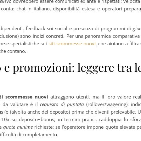
elievo
dovrebbero essere comunicati ex ante e rispettati: velocità
conta: chat in italiano, disponibilità estesa e operatori prepara
 indipendenti, feedback sui social e presenza di programmi di
gio
sclusione) sono indizi concreti. Per una panoramica comparativa
orse specialistiche sui
siti scommesse nuovi
, che aiutano a filtra
 che contano.
e promozioni: leggere tra l
iti scommesse nuovi
attraggono utenti, ma il loro valore rea
o da valutare è il
requisito di puntata
(rollover/wagering): indi
s (e talvolta anche del deposito) prima che diventi prelevabile. 
10x su deposito+bonus; in termini pratici, raddoppia lo sfor
le
quote minime
richieste: se l’operatore impone quote elevate p
difficoltà di completamento.