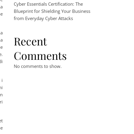
Cyber Essentials Certification: The
La
Blueprint for Shielding Your Business
le
from Everyday Cyber Attacks
ia
Recent
 a
 e
Comments
e.
di
No comments to show.
 i
ni
un
ri
et
 e