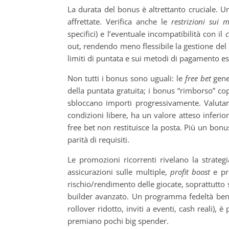
La durata del bonus è altrettanto cruciale. U
affrettate. Verifica anche le
restrizioni sui m
specifici) e l’eventuale incompatibilità con il
c
out, rendendo meno flessibile la gestione del 
limiti di puntata e sui metodi di pagamento es
Non tutti i bonus sono uguali: le
free bet
gener
della puntata gratuita; i bonus “rimborso” co
sbloccano importi progressivamente. Valutar
condizioni libere, ha un valore atteso inferio
free bet non restituisce la posta. Più un bonu
parità di requisiti.
Le promozioni ricorrenti rivelano la strateg
assicurazioni sulle multiple,
profit boost
e pro
rischio/rendimento delle giocate, soprattutt
builder avanzato. Un programma fedeltà ben c
rollover ridotto, inviti a eventi, cash reali), è
premiano pochi big spender.