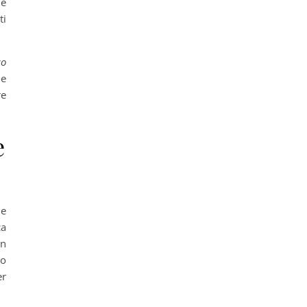
 e
ti
co
 e
re
e
le
ca
Un
zo
er