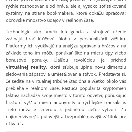
rýchle rozhodovanie od hráča, ale aj vysoko sofistikované
systémy na strane bookmakera, ktoré dokážu spracovať
obrovské množstvo údajov v reálnom čase.
Technológie ako umelá inteligencia a strojové učenie
začínajú hrať kľúčovú úlohu v personalizácii zážitku.
Platformy ich využívajú na analýzu správania hráčov a na
základe toho im môžu ponúkať šité na mieru tipy alebo
bonusové ponuky. Ďalšou revolúciou je príchod
virtuálnej reality
, ktorá sľubuje úplne novú dimenziu
sledovania zápasov a umiestňovania stávok. Predstavte si,
že sedíte na virtuálnej tribúne štadióna a všetko okolo vás
prebieha v reálnom čase. Rastúca popularita kryptomien
taktiež nachádza svoje miesto v tomto odvetví, ponúkajúc
hráčom vyššiu mieru anonymity a rýchlejšie transakcie.
Tieto inovácie smerujú k jedinému cieľu: vytvoriť čo
najimertzívnejší, pútavejší a bezproblémovejší zážitok pre
užívateľa.