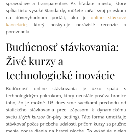
spravodlivé a transparentné. Ak hľadáte miesto, ktoré
spĺňa tieto vysoké štandardy, môžete začať svoj prieskum
na dôveryhodnom portáli, ako je
online stávkové
kancelárie
, ktorý poskytuje nezávislé recenzie a
porovnania.
Budúcnosť stávkovania:
Živé kurzy a
technologické inovácie
Budúcnosť online stávkovania je úzko spätá s
technologickým pokrokom, ktorý neustále posúva hranice
toho, čo je možné. Už dnes sme svedkami prechodu od
statického stávkovania pred zápasom k dynamickému
svetu
živých kurzov
(in-play betting). Táto forma umožňuje
stávkovať počas priebehu udalosti, pričom kurzy sa pružne
menia podľa diania na hracej ploche. To vyžaduje nielen