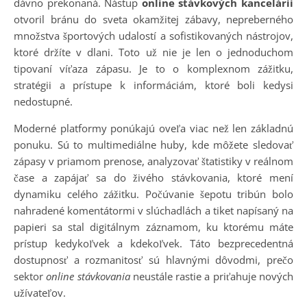
dávno prekonaná. Nástup
online stávkových kancelárií
otvoril bránu do sveta okamžitej zábavy, nepreberného
množstva športových udalostí a sofistikovaných nástrojov,
ktoré držíte v dlani. Toto už nie je len o jednoduchom
tipovaní víťaza zápasu. Je to o komplexnom zážitku,
stratégii a prístupe k informáciám, ktoré boli kedysi
nedostupné.
Moderné platformy ponúkajú oveľa viac než len základnú
ponuku. Sú to multimediálne huby, kde môžete sledovať
zápasy v priamom prenose, analyzovať štatistiky v reálnom
čase a zapájať sa do živého stávkovania, ktoré mení
dynamiku celého zážitku. Počúvanie šepotu tribún bolo
nahradené komentátormi v slúchadlách a tiket napísaný na
papieri sa stal digitálnym záznamom, ku ktorému máte
prístup kedykoľvek a kdekoľvek. Táto bezprecedentná
dostupnosť a rozmanitosť sú hlavnými dôvodmi, prečo
sektor
online stávkovania
neustále rastie a priťahuje nových
užívateľov.