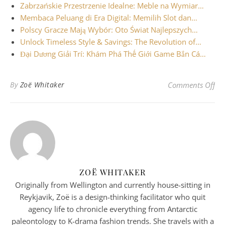
Zabrzańskie Przestrzenie Idealne: Meble na Wymiar…
Membaca Peluang di Era Digital: Memilih Slot dan…
Polscy Gracze Mają Wybór: Oto Świat Najlepszych…
Unlock Timeless Style & Savings: The Revolution of…
Đại Dương Giải Trí: Khám Phá Thế Giới Game Bắn Cá…
on 
By
Zoë Whitaker
Comments Off
ZOË WHITAKER
Originally from Wellington and currently house-sitting in
Reykjavik, Zoë is a design-thinking facilitator who quit
agency life to chronicle everything from Antarctic
paleontology to K-drama fashion trends. She travels with a