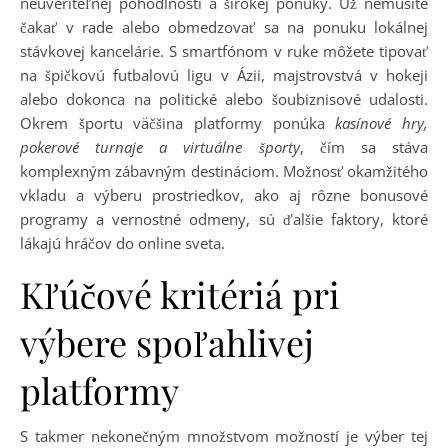
neuveriteľnej pohodlnosti a širokej ponuky. Už nemusíte
čakať v rade alebo obmedzovať sa na ponuku lokálnej
stávkovej kancelárie. S smartfónom v ruke môžete tipovať
na špičkovú futbalovú ligu v Ázii, majstrovstvá v hokeji
alebo dokonca na politické alebo šoubiznisové udalosti.
Okrem športu väčšina platformy ponúka
kasínové hry,
pokerové turnaje a virtuálne športy
, čím sa stáva
komplexným zábavným destináciom. Možnosť okamžitého
vkladu a výberu prostriedkov, ako aj rôzne bonusové
programy a vernostné odmeny, sú ďalšie faktory, ktoré
lákajú hráčov do online sveta.
Kľúčové kritériá pri
výbere spoľahlivej
platformy
S takmer nekonečným množstvom možností je výber tej