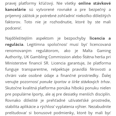
pravej platformy kľúčový. Nie všetky
online stávkové
kancelárie
sú vytvorené rovnaké a pre bezpečný a
príjemný zážitok je potrebné zohľadniť niekoľko dôležitých
faktorov. Toto nie je rozhodnutie, ktoré by ste mali
podceniť.
Najdôležitejším aspektom je bezpochyby
licencia a
regulácia
. Legitímna spoločnosť musí byť licencovaná
renomovaným regulátorom, ako je Malta Gaming
Authority, UK Gambling Commission alebo Štátna herňa pri
Ministerstve financií SR. Licencia garantuje, že platforma
funguje transparentne, rešpektuje pravidlá férovosti a
chráni vaše osobné údaje a finančné prostriedky. Ďalej
venujte pozornosť
ponuke športov a šírke stávkových trhov
.
Skutočne kvalitná platforma ponúka hlbokú ponuku nielen
pre populárne športy, ale aj pre desiatky menších disciplín.
Rovnako dôležité je prehľadné užívateľské prostredie,
stabilita aplikácie a rýchlosť vyplatenia výhier. Nezabudnite
preštudovať si bonusové podmienky, ktoré by mali byť