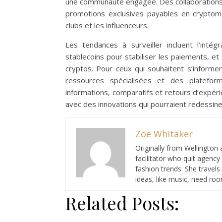
une communauté engagée. Des collaborations
promotions exclusives payables en cryptom
clubs et les influenceurs.
Les tendances à surveiller incluent l’intég
stablecoins pour stabiliser les paiements, e
cryptos. Pour ceux qui souhaitent s’informer
ressources spécialisées et des platef
informations, comparatifs et retours d’expér
avec des innovations qui pourraient redessiner
Zoë Whitaker
Originally from Wellington 
facilitator who quit agency
fashion trends. She travel
ideas, like music, need ro
Related Posts: