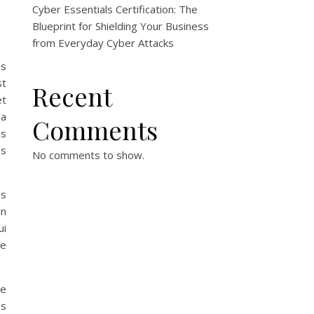
Cyber Essentials Certification: The
Blueprint for Shielding Your Business
from Everyday Cyber Attacks
es
st
Recent
et
la
Comments
es
es
No comments to show.
is
in
ui
de
de
es