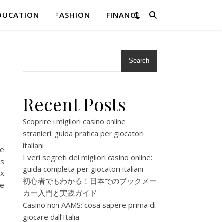
DUCATION
FASHION
FINANCE
Search
Recent Posts
Scoprire i migliori casino online
stranieri: guida pratica per giocatori
italiani
re
I veri segreti dei migliori casino online:
és
guida completa per giocatori italiani
ux
初心者でもわかる！日本でのブックメー
te
カー入門と実践ガイド
Casino non AAMS: cosa sapere prima di
giocare dall’Italia