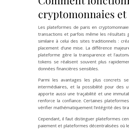
Comment fonctionne
cryptomonnaies et 
Les plateformes de paris en cryptomonnaies
transactions et parfois même les résultats 
similaire à celui des sites traditionnels : 
placement d’une mise. La différence majeur
plateforme gère la transparence et l’autom
tokens se réalisent souvent plus rapideme
données financières sensibles.
Parmi les avantages les plus concrets se 
intermédiaires, et la possibilité pour des u
apporte aussi une traçabilité et une immutab
renforce la confiance. Certaines plateforme
vérifier mathématiquement l’intégrité des tira
Cependant, il faut distinguer plateformes c
paiement et plateformes décentralisées où le