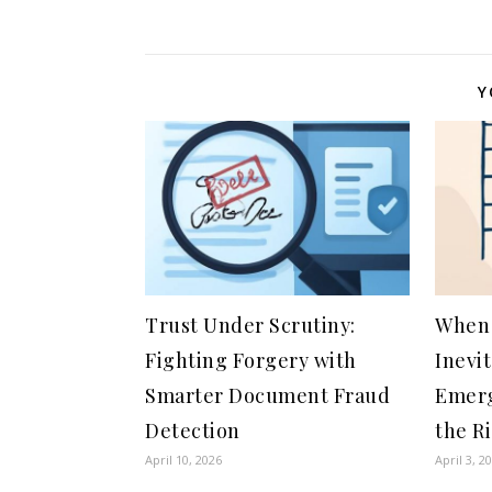
Y
Trust Under Scrutiny:
When 
Fighting Forgery with
Inevi
Smarter Document Fraud
Emerg
Detection
the R
April 10, 2026
April 3, 2