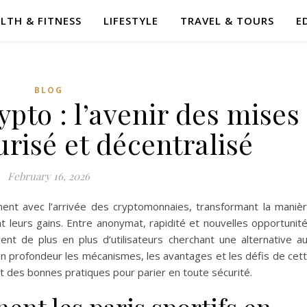
LTH & FITNESS
LIFESTYLE
TRAVEL & TOURS
E
BLOG
rypto : l’avenir des mises
urisé et décentralisé
February 16, 2026
ent avec l’arrivée des cryptomonnaies, transformant la maniè
nt leurs gains. Entre anonymat, rapidité et nouvelles opportunit
rent de plus en plus d’utilisateurs cherchant une alternative a
 en profondeur les mécanismes, les avantages et les défis de cet
t des bonnes pratiques pour parier en toute sécurité.