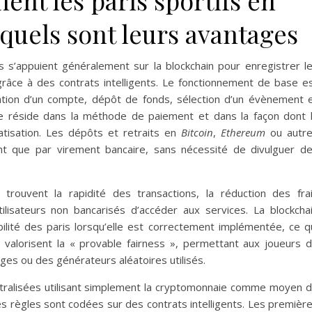
nt les paris sportifs en
quels sont leurs avantages
 s’appuient généralement sur la blockchain pour enregistrer l
grâce à des contrats intelligents. Le fonctionnement de base e
création d’un compte, dépôt de fonds, sélection d’un évènement 
e réside dans la méthode de paiement et dans la façon dont 
atisation. Les dépôts et retraits en
Bitcoin
,
Ethereum
ou autr
nt que par virement bancaire, sans nécessité de divulguer d
trouvent la rapidité des transactions, la réduction des fra
tilisateurs non bancarisés d’accéder aux services. La blockcha
ilité des paris lorsqu’elle est correctement implémentée, ce q
s valorisent la « provable fairness », permettant aux joueurs 
ges ou des générateurs aléatoires utilisés.
entralisées utilisant simplement la cryptomonnaie comme moyen 
s règles sont codées sur des contrats intelligents. Les premièr