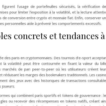
gurent l’usage de portefeuilles sécurisés, la vérification d
ises pour limiter l’exposition à la volatilité, et la lecture attenti
s de conversion entre crypto et monnaie fiat. Enfin, conserver u
mites personnelles aide à prévenir les comportements excessifs.
les concrets et tendances à
outée des paris en cryptomonnaies. Des tournois d’e-sport accepta
a volatilité peut être contournée en fixant la valeur du bill
s marchés de pari peer-to-peer où les utilisateurs créent leu
 et réduisant les marges des bookmakers traditionnels. Les casin
lement des jeux avec des historiques de transactions consultabl
s joueurs.
formes qui combinent paris sportifs et tokens de gouvernance : l
ègles ou recevoir des récompenses en tokens natifs, créant ain