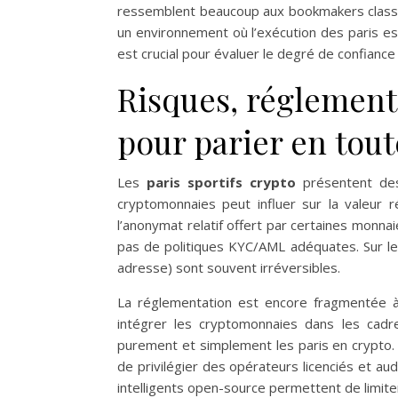
ressemblent beaucoup aux bookmakers classi
un environnement où l’exécution des paris e
est crucial pour évaluer le degré de confiance
Risques, réglement
pour parier en tout
Les
paris sportifs crypto
présentent des r
cryptomonnaies peut influer sur la valeur r
l’anonymat relatif offert par certaines monnaie
pas de politiques KYC/AML adéquates. Sur le 
adresse) sont souvent irréversibles.
La réglementation est encore fragmentée à l
intégrer les cryptomonnaies dans les cadre
purement et simplement les paris en crypto. Il
de privilégier des opérateurs licenciés et au
intelligents open-source permettent de limiter