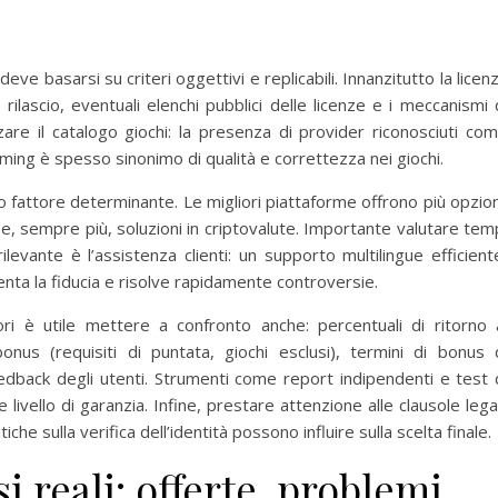
deve basarsi su criteri oggettivi e replicabili. Innanzitutto la licen
 rilascio, eventuali elenchi pubblici delle licenze e i meccanismi 
zare il catalogo giochi: la presenza di provider riconosciuti co
ing è spesso sinonimo di qualità e correttezza nei giochi.
fattore determinante. Le migliori piattaforme offrono più opzion
ei e, sempre più, soluzioni in criptovalute. Importante valutare tem
levante è l’assistenza clienti: un supporto multilingue efficient
menta la fiducia e risolve rapidamente controversie.
i è utile mettere a confronto anche: percentuali di ritorno 
onus (requisiti di puntata, giochi esclusi), termini di bonus 
dback degli utenti. Strumenti come report indipendenti e test 
 livello di garanzia. Infine, prestare attenzione alle clausole legal
litiche sulla verifica dell’identità possono influire sulla scelta finale.
i reali: offerte, problemi