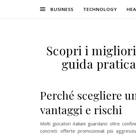
BUSINESS
TECHNOLOGY
HEA
Scopri i miglior
guida pratica
Perché scegliere un
vantaggi e rischi
Molti giocatori italiani guardano oltre confin
concreti: offerte promozionali più aggressiv