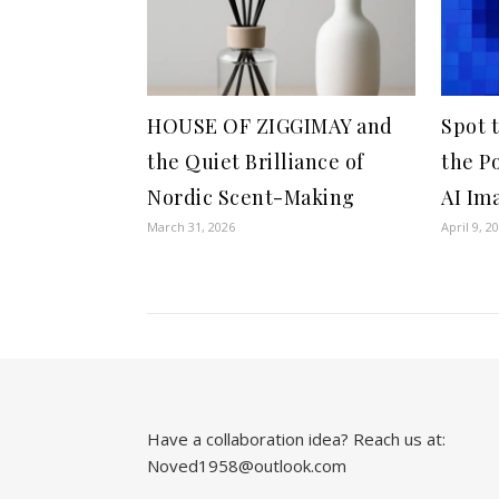
HOUSE OF ZIGGIMAY and
Spot t
the Quiet Brilliance of
the P
Nordic Scent-Making
AI Im
March 31, 2026
April 9, 2
Have a collaboration idea? Reach us at:
Noved1958@outlook.com