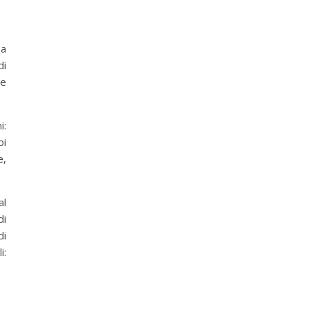
za
di
me
i:
pi
e,
al
di
di
i: