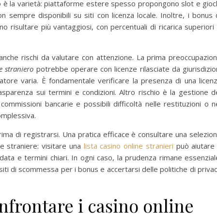
o è la varietà: piattaforme estere spesso propongono slot e gioc
n sempre disponibili su siti con licenza locale. Inoltre, i bonus 
risultare più vantaggiosi, con percentuali di ricarica superiori
anche rischi da valutare con attenzione. La prima preoccupazio
e straniero
potrebbe operare con licenze rilasciate da giurisdizio
iocatore varia. È fondamentale verificare la presenza di una licen
rasparenza sui termini e condizioni. Altro rischio è la gestione d
commissioni bancarie e possibili difficoltà nelle restituzioni o n
omplessiva.
rima di registrarsi. Una pratica efficace è consultare una selezio
me straniere: visitare una
lista casino online stranieri
può aiutare
data e termini chiari. In ogni caso, la prudenza rimane essenzial
iti di scommessa per i bonus e accertarsi delle politiche di priva
nfrontare i casino online