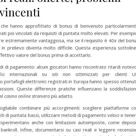
vincenti
i che hanno approfittato di bonus di benvenuto particolarmen
ti poi vincolati da requisiti di puntata molto elevati. Per esempi
re estremamente vantaggiosa, ma se il requisito è 40x del bon
 in prelievo diventa molto difficile. Questa esperienza sottolin
effettivo valore del bonus prima di accettarlo.
i di pagamento: alcuni giocatori hanno riscontrato ritardi notevo
ci internazionali su siti non ottimizzati per clienti U
portafogli elettronici registrati in Europa hanno spesso ottenu
ssioni. Queste differenze pratiche influenzano la soddisfazio
el
casino online straniero
più adatto.
igliabile combinare più accorgimenti: scegliere piattaforme c
isiti di puntata bassi, utilizzare metodi di pagamento veloci e tene
ori sperimentano anche con limitazioni autoimposte, come deposi
l bankroll. Infine, documentarsi su casi reali e leggere recensio