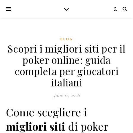
BLOG
Scopri i migliori siti per il
poker online: guida
completa per giocatori
italiani
June 12, 2026
Come scegliere i
migliori siti
di poker