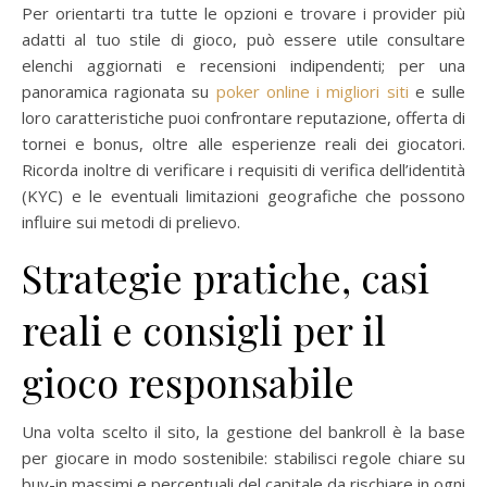
Per orientarti tra tutte le opzioni e trovare i provider più
adatti al tuo stile di gioco, può essere utile consultare
elenchi aggiornati e recensioni indipendenti; per una
panoramica ragionata su
poker online i migliori siti
e sulle
loro caratteristiche puoi confrontare reputazione, offerta di
tornei e bonus, oltre alle esperienze reali dei giocatori.
Ricorda inoltre di verificare i requisiti di verifica dell’identità
(KYC) e le eventuali limitazioni geografiche che possono
influire sui metodi di prelievo.
Strategie pratiche, casi
reali e consigli per il
gioco responsabile
Una volta scelto il sito, la gestione del bankroll è la base
per giocare in modo sostenibile: stabilisci regole chiare su
buy-in massimi e percentuali del capitale da rischiare in ogni