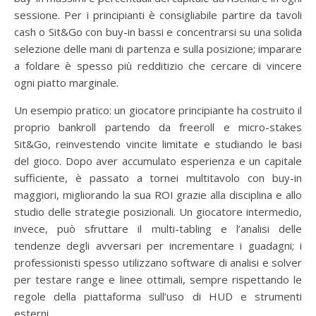
sessione. Per i principianti è consigliabile partire da tavoli
cash o Sit&Go con buy-in bassi e concentrarsi su una solida
selezione delle mani di partenza e sulla posizione; imparare
a foldare è spesso più redditizio che cercare di vincere
ogni piatto marginale.
Un esempio pratico: un giocatore principiante ha costruito il
proprio bankroll partendo da freeroll e micro-stakes
Sit&Go, reinvestendo vincite limitate e studiando le basi
del gioco. Dopo aver accumulato esperienza e un capitale
sufficiente, è passato a tornei multitavolo con buy-in
maggiori, migliorando la sua ROI grazie alla disciplina e allo
studio delle strategie posizionali. Un giocatore intermedio,
invece, può sfruttare il multi-tabling e l’analisi delle
tendenze degli avversari per incrementare i guadagni; i
professionisti spesso utilizzano software di analisi e solver
per testare range e linee ottimali, sempre rispettando le
regole della piattaforma sull’uso di HUD e strumenti
esterni.