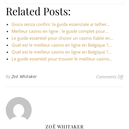
Related Posts:
Gioca senza confini: la guida essenziale ai tether…
Meilleur casino en ligne : le guide complet pour…
Le guide essentiel pour choisir un casino fiable en…
Quel est le meilleur casino en ligne en Belgique ?…
Quel est le meilleur casino en ligne en Belgique ?…
Le guide essentiel pour trouver le meilleur casino…
on 
By
Zoë Whitaker
Comments Off
ZOË WHITAKER