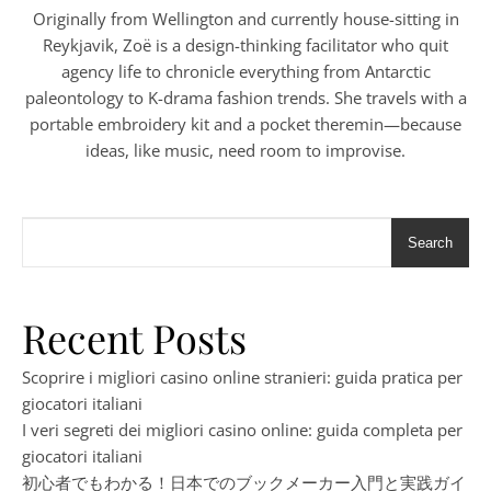
Originally from Wellington and currently house-sitting in
Reykjavik, Zoë is a design-thinking facilitator who quit
agency life to chronicle everything from Antarctic
paleontology to K-drama fashion trends. She travels with a
portable embroidery kit and a pocket theremin—because
ideas, like music, need room to improvise.
Search
Recent Posts
Scoprire i migliori casino online stranieri: guida pratica per
giocatori italiani
I veri segreti dei migliori casino online: guida completa per
giocatori italiani
初心者でもわかる！日本でのブックメーカー入門と実践ガイ