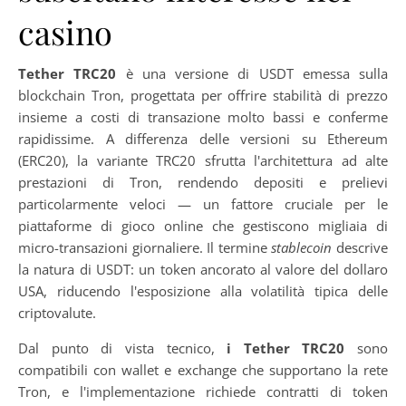
casino
Tether TRC20
è una versione di USDT emessa sulla
blockchain Tron, progettata per offrire stabilità di prezzo
insieme a costi di transazione molto bassi e conferme
rapidissime. A differenza delle versioni su Ethereum
(ERC20), la variante TRC20 sfrutta l'architettura ad alte
prestazioni di Tron, rendendo depositi e prelievi
particolarmente veloci — un fattore cruciale per le
piattaforme di gioco online che gestiscono migliaia di
micro-transazioni giornaliere. Il termine
stablecoin
descrive
la natura di USDT: un token ancorato al valore del dollaro
USA, riducendo l'esposizione alla volatilità tipica delle
criptovalute.
Dal punto di vista tecnico,
i Tether TRC20
sono
compatibili con wallet e exchange che supportano la rete
Tron, e l'implementazione richiede contratti di token