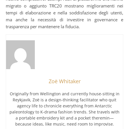
migrato o aggiunto TRC20 mostrano miglioramenti nei
tempi di elaborazione e nella soddisfazione degli utenti,
ma anche la necessità di investire in governance e
trasparenza per mantenere la fiducia.
Zoë Whitaker
Originally from Wellington and currently house-sitting in
Reykjavik, Zoë is a design-thinking facilitator who quit
agency life to chronicle everything from Antarctic
paleontology to K-drama fashion trends. She travels with
a portable embroidery kit and a pocket theremin—
because ideas, like music, need room to improvise.