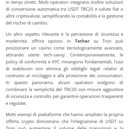
in tempi stretti. Molti operatori integrano inoltre soluzioni
di conversione automatica tra USDT TRC20 e valute fiat o
altre criptovalute, semplificando la contabilità e la gestione
del rischio di cambio.
Un altro aspetto rilevante è la percezione di sicurezza e
modernità: offrire opzioni in
Tether
su Tron può
posizionare un casino come tecnologicamente avanzato,
attirando utenti tech-savvy. Contemporaneamente, le
policy di conformità e KYC rimangono fondamentali; l'uso
di stablecoin non elimina gli obblighi legali relativi al
contrasto al riciclaggio e alla protezione dei consumatori.
In questo panorama, alcuni operatori scelgono di
combinare la semplicità del TRC20 con misure aggiuntive
di sicurezza e controllo per garantire operazioni trasparenti
e regolate.
Molti esempi di piattaforme che hanno ampliato la propria
offerta crypto dimostrano che l'integrazione di USDT su
Tron può aumentare il volume delle transazioni e la