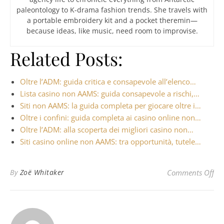
paleontology to K-drama fashion trends. She travels with
a portable embroidery kit and a pocket theremin—
because ideas, like music, need room to improvise.
Related Posts:
Oltre l’ADM: guida critica e consapevole all’elenco…
Lista casino non AAMS: guida consapevole a rischi,…
Siti non AAMS: la guida completa per giocare oltre i…
Oltre i confini: guida completa ai casino online non…
Oltre l’ADM: alla scoperta dei migliori casino non…
Siti casino online non AAMS: tra opportunità, tutele…
on 
By
Zoë Whitaker
Comments Off