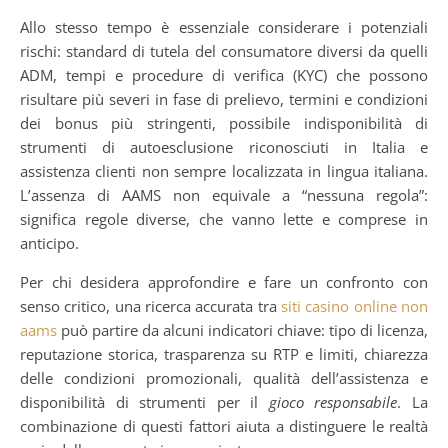
Allo stesso tempo è essenziale considerare i potenziali
rischi: standard di tutela del consumatore diversi da quelli
ADM, tempi e procedure di verifica (KYC) che possono
risultare più severi in fase di prelievo, termini e condizioni
dei bonus più stringenti, possibile indisponibilità di
strumenti di autoesclusione riconosciuti in Italia e
assistenza clienti non sempre localizzata in lingua italiana.
L’assenza di AAMS non equivale a “nessuna regola”:
significa regole diverse, che vanno lette e comprese in
anticipo.
Per chi desidera approfondire e fare un confronto con
senso critico, una ricerca accurata tra
siti casino online non
aams
può partire da alcuni indicatori chiave: tipo di licenza,
reputazione storica, trasparenza su RTP e limiti, chiarezza
delle condizioni promozionali, qualità dell’assistenza e
disponibilità di strumenti per il
gioco responsabile
. La
combinazione di questi fattori aiuta a distinguere le realtà