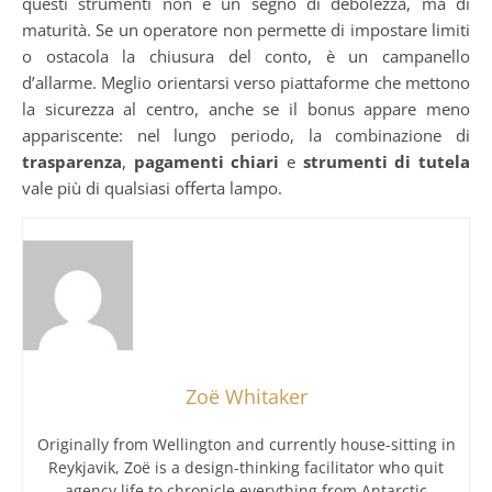
questi strumenti non è un segno di debolezza, ma di
maturità. Se un operatore non permette di impostare limiti
o ostacola la chiusura del conto, è un campanello
d’allarme. Meglio orientarsi verso piattaforme che mettono
la sicurezza al centro, anche se il bonus appare meno
appariscente: nel lungo periodo, la combinazione di
trasparenza
,
pagamenti chiari
e
strumenti di tutela
vale più di qualsiasi offerta lampo.
Zoë Whitaker
Originally from Wellington and currently house-sitting in
Reykjavik, Zoë is a design-thinking facilitator who quit
agency life to chronicle everything from Antarctic