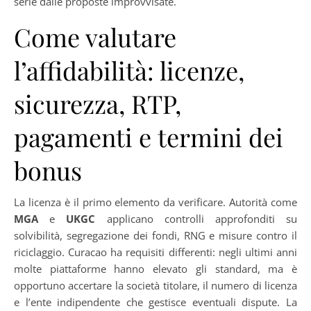
serie dalle proposte improvvisate.
Come valutare
l’affidabilità: licenze,
sicurezza, RTP,
pagamenti e termini dei
bonus
La licenza è il primo elemento da verificare. Autorità come
MGA
e
UKGC
applicano controlli approfonditi su
solvibilità, segregazione dei fondi, RNG e misure contro il
riciclaggio. Curacao ha requisiti differenti: negli ultimi anni
molte piattaforme hanno elevato gli standard, ma è
opportuno accertare la società titolare, il numero di licenza
e l’ente indipendente che gestisce eventuali dispute. La