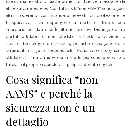
gioco, ma esistono piattaforme con licenze rilasciate da
altre autorità estere. Non tutti i siti “non AAMS” sono uguali:
alcuni operano con standard elevati di protezione e
trasparenza, altri espongono a rischi di frode, uso
improprio dei dati o difficoltà nei prelievi. Distinguere tra
portali affidabili e non affidabili richiede attenzione a
licenze, tecnologie di sicurezza, politiche di pagamento e
strumenti di gioco responsabile. Conoscere i segnali di
affidabilità aiuta a muoversi in modo più consapevole e a
tutelare il proprio capitale e la propria identità digitale.
Cosa significa “non
AAMS” e perché la
sicurezza non è un
dettaglio