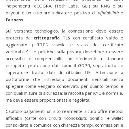
indipendenti (eCOGRA, iTech Labs, GLI) sui RNG e sui
payout è un ulteriore indicatore positivo di
affidabilità
e
fairness
.
Sul versante tecnologico, la connessione deve essere
protetta da
crittografia TLS
con certificato valido e
aggiornato (HTTPS visibile e stato del certificato
verificabile). Le politiche sulla privacy dovrebbero essere
accessibili e comprensibili, con riferimenti a standard
europei di protezione dati come il GDPR, soprattutto se
l’operatore tratta dati di cittadini UE. Attenzione a
piattaforme che richiedono documenti sensibili senza
spiegare come vengano conservati, per quanto tempo e
con quali misure di sicurezza: la raccolta per KYC è normale,
ma deve essere proporzionata e regolata.
Capitolo pagamenti: un sito realmente sicuro offre metodi
affidabili (carte con circuiti riconosciuti, bonifici, e-wallet
consolidati) e comunica con chiarezza tempi, commissioni e