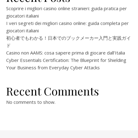
Scoprire i migliori casino online stranieri: guida pratica per
giocatori italiani
I veri segreti dei migliori casino online: guida completa per
giocatori italiani
初心者でもわかる！日本でのブックメーカー入門と実践ガイ
ド
Casino non AAMS: cosa sapere prima di giocare dall’Italia
Cyber Essentials Certification: The Blueprint for Shielding
Your Business from Everyday Cyber Attacks
Recent Comments
No comments to show.