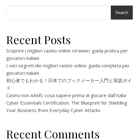
Search
Recent Posts
Scoprire i migliori casino online stranieri: guida pratica per
giocatori italiani
I veri segreti dei migliori casino online: guida completa per
giocatori italiani
初心者でもわかる！日本でのブックメーカー入門と実践ガイ
ド
Casino non AAMS: cosa sapere prima di giocare dall’Italia
Cyber Essentials Certification: The Blueprint for Shielding
Your Business from Everyday Cyber Attacks
Recent Comments