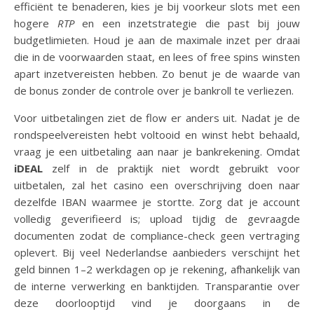
efficiënt te benaderen, kies je bij voorkeur slots met een
hogere
RTP
en een inzetstrategie die past bij jouw
budgetlimieten. Houd je aan de maximale inzet per draai
die in de voorwaarden staat, en lees of free spins winsten
apart inzetvereisten hebben. Zo benut je de waarde van
de bonus zonder de controle over je bankroll te verliezen.
Voor uitbetalingen ziet de flow er anders uit. Nadat je de
rondspeelvereisten hebt voltooid en winst hebt behaald,
vraag je een uitbetaling aan naar je bankrekening. Omdat
iDEAL
zelf in de praktijk niet wordt gebruikt voor
uitbetalen, zal het casino een overschrijving doen naar
dezelfde IBAN waarmee je stortte. Zorg dat je account
volledig geverifieerd is; upload tijdig de gevraagde
documenten zodat de compliance-check geen vertraging
oplevert. Bij veel Nederlandse aanbieders verschijnt het
geld binnen 1–2 werkdagen op je rekening, afhankelijk van
de interne verwerking en banktijden. Transparantie over
deze doorlooptijd vind je doorgaans in de