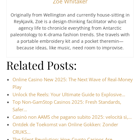
Zoë Whitaker
Originally from Wellington and currently house-sitting in
Reykjavik, Zoë is a design-thinking facilitator who quit
agency life to chronicle everything from Antarctic
paleontology to K-drama fashion trends. She travels with
a portable embroidery kit and a pocket theremin—
because ideas, like music, need room to improvise.
Related Posts:
Online Casino New 2025: The Next Wave of Real-Money
Play
Unlock the Reels: Your Ultimate Guide to Explosive…
Top Non‑GamStop Casinos 2025: Fresh Standards,
Safer…
Casinò non AAMS che pagano subito 2025: velocità sì,…
Ontdek de Toekomst van Online Gokken: Zonder
CRUKS…
The Silent Revolution: How Crypto Casinos Are…