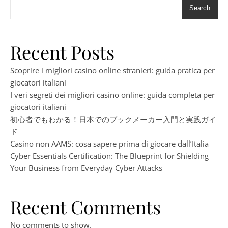
Search
Recent Posts
Scoprire i migliori casino online stranieri: guida pratica per
giocatori italiani
I veri segreti dei migliori casino online: guida completa per
giocatori italiani
初心者でもわかる！日本でのブックメーカー入門と実践ガイ
ド
Casino non AAMS: cosa sapere prima di giocare dall’Italia
Cyber Essentials Certification: The Blueprint for Shielding
Your Business from Everyday Cyber Attacks
Recent Comments
No comments to show.