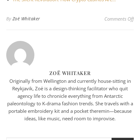
on 
By
Zoë Whitaker
Comments Off
ZOË WHITAKER
Originally from Wellington and currently house-sitting in
Reykjavik, Zoë is a design-thinking facilitator who quit
agency life to chronicle everything from Antarctic
paleontology to K-drama fashion trends. She travels with a
portable embroidery kit and a pocket theremin—because
ideas, like music, need room to improvise.