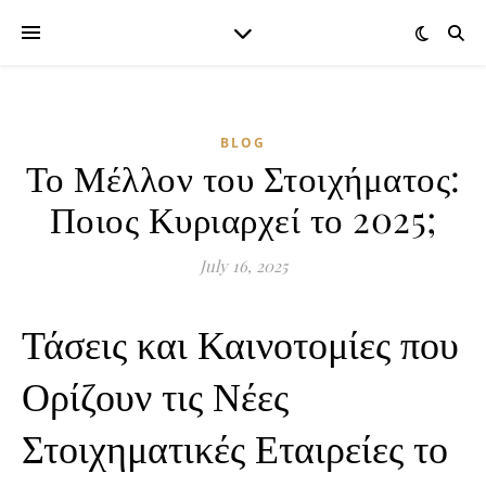
BLOG
Το Μέλλον του Στοιχήματος:
Ποιος Κυριαρχεί το 2025;
July 16, 2025
Τάσεις και Καινοτομίες που
Ορίζουν τις Νέες
Στοιχηματικές Εταιρείες το