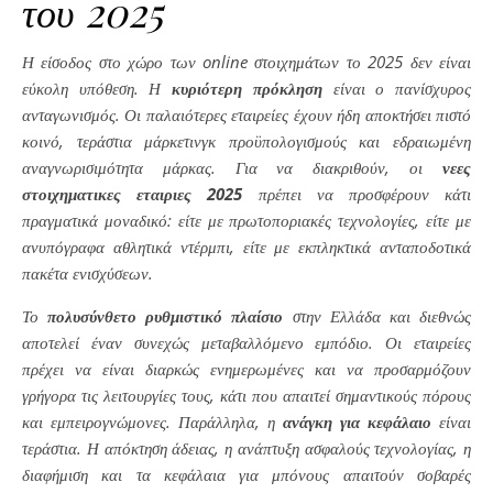
του 2025
Η είσοδος στο χώρο των online στοιχημάτων το 2025 δεν είναι
εύκολη υπόθεση. Η
κυριότερη πρόκληση
είναι ο
πανίσχυρος
ανταγωνισμός
. Οι παλαιότερες εταιρείες έχουν ήδη αποκτήσει πιστό
κοινό, τεράστια μάρκετινγκ προϋπολογισμούς και εδραιωμένη
αναγνωρισιμότητα μάρκας. Για να διακριθούν, οι
νεες
στοιχηματικες εταιριες 2025
πρέπει να προσφέρουν κάτι
πραγματικά μοναδικό
: είτε με πρωτοποριακές τεχνολογίες, είτε με
ανυπόγραφα αθλητικά ντέρμπι, είτε με εκπληκτικά ανταποδοτικά
πακέτα ενισχύσεων.
Το
πολυσύνθετο ρυθμιστικό πλαίσιο
στην Ελλάδα και διεθνώς
αποτελεί έναν συνεχώς μεταβαλλόμενο εμπόδιο. Οι εταιρείες
πρέχει να είναι διαρκώς ενημερωμένες και να προσαρμόζουν
γρήγορα τις λειτουργίες τους, κάτι που απαιτεί σημαντικούς πόρους
και εμπειρογνώμονες. Παράλληλα, η
ανάγκη για κεφάλαιο
είναι
τεράστια. Η απόκτηση άδειας, η ανάπτυξη ασφαλούς τεχνολογίας, η
διαφήμιση και τα κεφάλαια για μπόνους απαιτούν σοβαρές