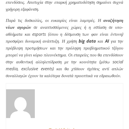
επενδύσεις. Αποτυχία στην επαρκή χρηματοδότηση σημαίνει συχνά
γρήγορη εξαφάνιση.
Παρά τις δυσκολίες, οι
ευκαιρίες
είναι λαμπρές. Η
αναζήτηση
νέων αγορών
σε αναπτυσσόμενες χώρες ή η εστίαση σε υπο-
αθλήματα και esports (όπου η δέσμευση των φαν είναι έντονη)
προσφέρει δυναμική ανάπτυξη. Η χρήση
big data
και
AI
για την
πρόβλεψη προτιμήσεων και την πρόληψη προβληματικού τζόγου
μπορεί να γίνει κύριο πλεονέκτημα. Οι εταιρείες που θα επενδύσουν
στην
αυθεντική αλληλεπίδραση
με την κοινότητα (μέσω social
media, exclusive events) και θα χτίσουν σχέσεις αντί απλών
συναλλαγών έχουν τα καλύτερα δυνατά προοπτικά να εδραιωθούν.