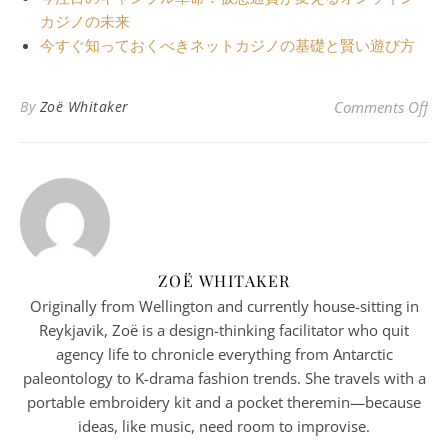
カジノの未来
今すぐ知っておくべきネットカジノの基礎と賢い遊び方
o
By
Zoë Whitaker
Comments Off
ZOË WHITAKER
Originally from Wellington and currently house-sitting in
Reykjavik, Zoë is a design-thinking facilitator who quit
agency life to chronicle everything from Antarctic
paleontology to K-drama fashion trends. She travels with a
portable embroidery kit and a pocket theremin—because
ideas, like music, need room to improvise.