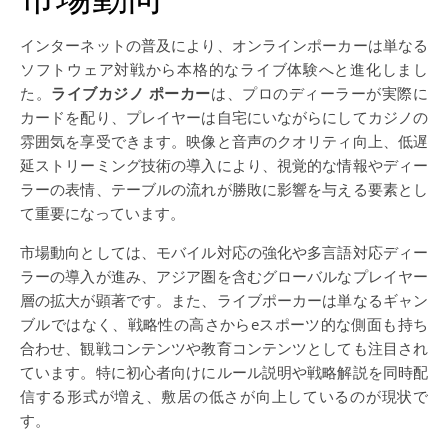
インターネットの普及により、オンラインポーカーは単なる
ソフトウェア対戦から本格的なライブ体験へと進化しまし
た。
ライブカジノ ポーカー
は、プロのディーラーが実際に
カードを配り、プレイヤーは自宅にいながらにしてカジノの
雰囲気を享受できます。映像と音声のクオリティ向上、低遅
延ストリーミング技術の導入により、視覚的な情報やディー
ラーの表情、テーブルの流れが勝敗に影響を与える要素とし
て重要になっています。
市場動向としては、モバイル対応の強化や多言語対応ディー
ラーの導入が進み、アジア圏を含むグローバルなプレイヤー
層の拡大が顕著です。また、ライブポーカーは単なるギャン
ブルではなく、戦略性の高さからeスポーツ的な側面も持ち
合わせ、観戦コンテンツや教育コンテンツとしても注目され
ています。特に初心者向けにルール説明や戦略解説を同時配
信する形式が増え、敷居の低さが向上しているのが現状で
す。