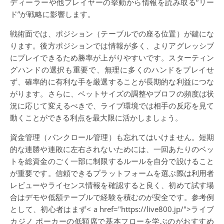
ディーラーや他プレイヤーの挙動から情報を読み取る“リー
ド”が戦略に影響します。
戦術面では、ポジション（テーブルでの座る位置）が鍵にな
ります。後方ポジションでは情報が多く、よりアグレッシブ
にプレイできるため勝率が上がりやすいです。スターティン
グハンドの選択も重要で、無理に多くのハンドをプレイせ
ず、確率的に有利な手を厳選することが長期的な利益につな
がります。さらに、ベットサイズの調整やブロフの頻度は状
況に応じて変えるべきで、ライブ環境では相手の反応を見て
動くことができる利点を最大限に活かしましょう。
資金管理（バンクロール管理）も忘れてはいけません。短期
的な連勝や連敗に左右されないためには、一回あたりのベッ
トを総資金のごく一部に制限するルールを自分で設けること
が重要です。信頼できるプラットフォームを選ぶ際は利用者
レビューやライセンス情報を確認すると良く、初めて試す場
合はデモや低額テーブルで経験を積むのが安全です。参考例
として、初心者はまず< a href="https://live800.jp/">ライブ
カジノ ポーカーの低額席で基本フローを学ぶのがおすすめ