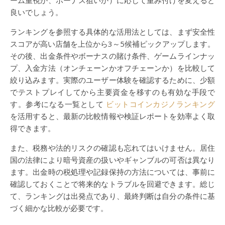
ーム重視か、ボーナス狙いか）に応じて重み付けを変えると
良いでしょう。
ランキングを参照する具体的な活用法としては、まず安全性
スコアが高い店舗を上位から3～5候補ピックアップします。
その後、出金条件やボーナスの賭け条件、ゲームラインナッ
プ、入金方法（オンチェーンかオフチェーンか）を比較して
絞り込みます。実際のユーザー体験を確認するために、少額
でテストプレイしてから主要資金を移すのも有効な手段で
す。参考になる一覧として
ビットコインカジノランキング
を活用すると、最新の比較情報や検証レポートを効率よく取
得できます。
また、税務や法的リスクの確認も忘れてはいけません。居住
国の法律により暗号資産の扱いやギャンブルの可否は異なり
ます。出金時の税処理や記録保持の方法については、事前に
確認しておくことで将来的なトラブルを回避できます。総じ
て、ランキングは出発点であり、最終判断は自分の条件に基
づく細かな比較が必要です。