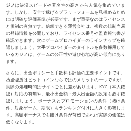
ジノ
は決済スピードや匿名性の高さから人気を集めていま
す。しかし、安全で稼げるプラットフォームを見極めるため
には明確な評価基準が必要です。まず重要なのはライセンス
と規制の有無です。信頼できる運営会社は、複数の規制当局
の登録情報を公開しており、ライセンス番号や監査報告書が
確認できます。次にゲームプロバイダーのラインナップを確
認しましょう。大手プロバイダーのタイトルを多数採用して
いるカジノは、ゲームの公正性や遊び心地が高い傾向にあり
ます。
さらに、出金ポリシーと手数料も評価の主要ポイントです。
出金速度
はビットコインならではのメリットの一つですが、
実際の処理時間はサイトごとに差があります。KYC（本人確
認）対応の有無や、最小出金額・最大出金額の設定も必ず確
認しましょう。ボーナスとプロモーションの条件（賭け条
件、対象ゲーム、期限）もランキング付けに大きく影響しま
す。高額ボーナスでも賭け条件が苛烈であれば実際の価値は
低くなります。