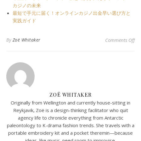
カジノの未来
最短で手元に届く！オンラインカジノ出金早い選び方と
実践ガイド
o
By
Zoë Whitaker
Comments Off
ZOË WHITAKER
Originally from Wellington and currently house-sitting in
Reykjavik, Zoë is a design-thinking facilitator who quit
agency life to chronicle everything from Antarctic
paleontology to K-drama fashion trends. She travels with a
portable embroidery kit and a pocket theremin—because
ideas, like music, need room to improvise.