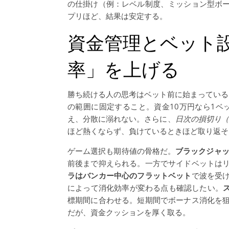
の仕掛け（例：レベル制度、ミッション型ボ
プリほど、結果は安定する。
資金管理とベット
率」を上げる
勝ち続ける人の思考はベット前に始まっている
の範囲に固定すること。資金10万円なら1ベッ
え、分散に溺れない。さらに、
日次の損切り（
ほど熱くならず、負けているときほど取り返そ
ゲーム選択も期待値の骨格だ。
ブラックジャ
前後まで抑えられる。一方でサイドベットは
ラはバンカー中心のフラットベット
で波を受
によって消化効率が変わる点も確認したい。
標期間に合わせる。短期間でボーナス消化を
だが、資金クッションを厚く取る。