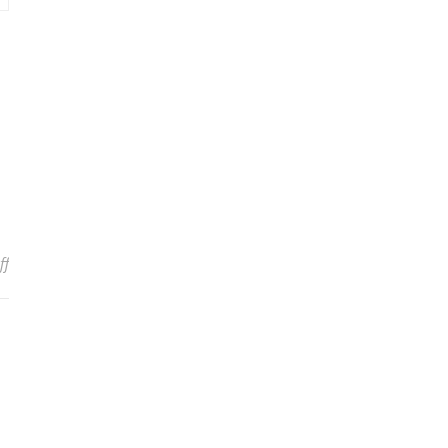
on 勝ち筋の見える「稼げるカジノアプリ」を選び抜くための思
ff