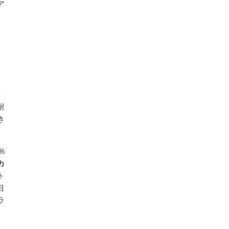
ア
」
耐
き
%
カ
ト
目
ラ