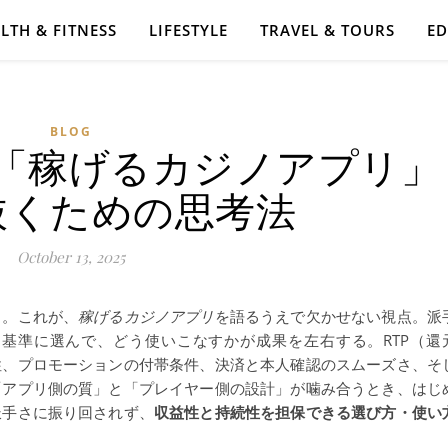
LTH & FITNESS
LIFESTYLE
TRAVEL & TOURS
E
BLOG
「稼げるカジノアプリ」
抜くための思考法
October 13, 2025
く。これが、
稼げるカジノアプリ
を語るうえで欠かせない視点。派
基準に選んで、どう使いこなすかが成果を左右する。RTP（還
性、プロモーションの付帯条件、決済と本人確認のスムーズさ、そ
「アプリ側の質」と「プレイヤー側の設計」が噛み合うとき、はじ
派手さに振り回されず、
収益性と持続性を担保できる選び方・使い