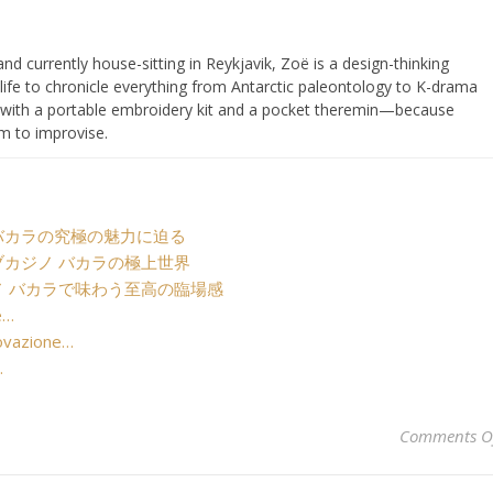
and currently house-sitting in Reykjavik, Zoë is a design-thinking
 life to chronicle everything from Antarctic paleontology to K-drama
s with a portable embroidery kit and a pocket theremin—because
om to improvise.
バカラの究極の魅力に迫る
カジノ バカラの極上世界
 バカラで味わう至高の臨場感
e…
novazione…
…
Comments O