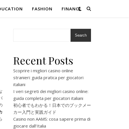
DUCATION
FASHION
FINANCE
Search
Recent Posts
Scoprire i migliori casino online
stranieri: guida pratica per giocatori
italiani
な
I veri segreti dei migliori casino online:
パ
guida completa per giocatori italiani
の
初心者でもわかる！日本でのブックメー
カ
カー入門と実践ガイド
ら
Casino non AAMS: cosa sapere prima di
giocare dall’Italia