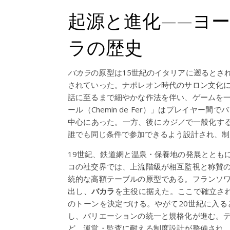
起源と進化——ヨ
ラの歴史
バカラ
の原型は15世紀のイタリアに遡るとさ
されていった。ナポレオン時代のサロン文化
話に至るまで細やかな作法を伴い、ゲームを
ール（Chemin de Fer）」はプレイヤ
中心にあった。一方、後に
カジノ
で一般化する
誰でも同じ条件で参加できるよう設計され、制
19世紀、鉄道網と温泉・保養地の発展ととも
コの社交界では、上流階級が相互監視と称賛
統的な高額テーブルの原型である。フランソ
出し、
バカラ
を主役に据えた。ここで確立され
のトーンを決定づける。やがて20世紀に入
し、バリエーションの統一と規格化が進む。
ど、運営・監査に耐える制度設計が整備され