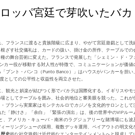
ーロッパ宮廷で芽吹いたバカ
れ、フランスに渡ると貴族階級に広まり、やがて宮廷遊戯として洗
に根ざす社交儀礼は、カードの扱い、掛け金の所作、テーブルでの
一種の舞台芸術に変えた。フランスで発展した「シェミン・ド・フ
ー間でバンカー役が移動する対人性が特徴で、コミュニケーションが価値
「プント・バンコ（Punto Banco）」はハウスがバンカーを担い
度としての公平性と収益性を両立させた。
に、観光と娯楽が結びつく形で
バカラ
は国際化する。イギリスやモ
の場としてテーブルを囲み、社会的地位と審美眼を競った。これが
ワ・ブランら実業家はモンテカルロで
カジノ
を文化的サロンとして
た「静けさ」「余白」「緊張の演出」は、後の世界中のVIPルー
ると、アメリカ・キューバ・南米のラグジュアリーな賭博場にも波
ディーリングシューの採用、複数デッキ運用、ペイアウトの明文化
、
歴史
的な社交遊戯は近代的なエンターテインメントへと脱皮して