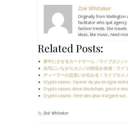
Zoë Whitaker
Originally from Wellington 
facilitator who quit agency
fashion trends. She travel
ideas, like music, need ro
Related Posts:
夢中にさせるカードゲーム：ライブカジノ
自宅にいながらカジノの熱気を体感：ライブ
ディーラーの息遣いが伝わる！ライブカジノ
Crypto casino : l’avenir du jeu en ligne entr
Crypto casino: dove blockchain, gioco e in
Crypto-casino : l’ère des jeux d’argent sur
By
Zoë Whitaker