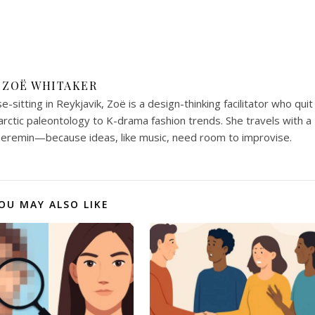
ZOË WHITAKER
-sitting in Reykjavik, Zoë is a design-thinking facilitator who quit
arctic paleontology to K-drama fashion trends. She travels with a
heremin—because ideas, like music, need room to improvise.
OU MAY ALSO LIKE