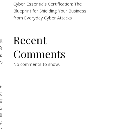
Cyber Essentials Certification: The
Blueprint for Shielding Your Business
from Everyday Cyber Attacks
Recent
練
会
Comments
ェ
の
No comments to show.
、
ナ
伝
演
ム
及
な
い