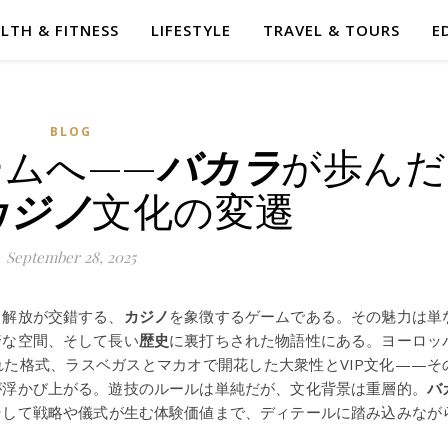
LTH & FITNESS
LIFESTYLE
TRAVEL & TOURS
E
BLOG
ームへ——
バカラ
が歩んだ
カジノ
文化の変遷
September 28, 2025
と解放が交錯する、
カジノ
を象徴するゲームである。その魅力は単
奢な空間、そして長い
歴史
に裏打ちされた物語性にある。ヨーロッ
た格式、ラスベガスとマカオで開花した大衆性とVIP文化——そ
が浮かび上がる。遊技のルールは単純だが、文化背景は重層的。
バ
そして戦略や儀式が生む体験価値まで、ディテールに踏み込みなが