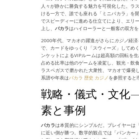
人々が静かに勝負する魅力を可視化した。ラ
ける一方で、誰でも座れる「ミニバカラ」を
でスピーディーに進める仕立てにより、エリ
上し、
バカラ
はハイローラーと一般客の双方を
2000年代、マカオの躍進がさらに
カジノ
経済
で、カードをゆっくり「スウィーズ」してめ
ンケットによるVIPルームは超高額の回転を
占める比率は他のゲームを凌駕し、観光・飲
ラスベガスで磨かれた大衆性、マカオで爆発し
系譜や年表は
バカラ 歴史 カジノ
を参照すると
戦略・儀式・文化
素と事例
バカラ
は本質的にシンプルだ。プレイヤーは
に近い側が勝つ。数学的観点では「バンカー