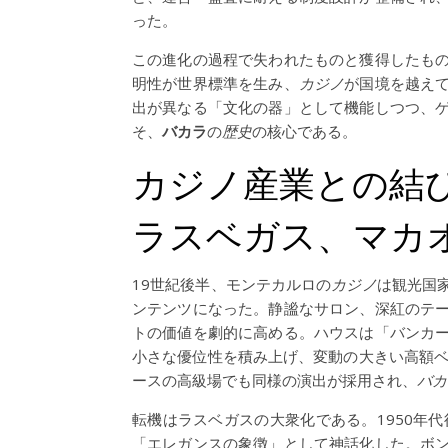
った。
この進化の過程で失われたものと獲得したも
明性が世界標準を生み、
カジノ
が国境を越え
出が異なる「文化の器」として機能しつつ、
そ、
バカラ
の
歴史
の核心である。
カジノ産業との結
ラスベガス、マカ
19世紀後半、モンテカルロの
カジノ
は観光国
ンテンツになった。静謐なサロン、深紅のテ
トの価値を劇的に高める。ハウスは「バンカ
小さな優位性を積み上げ、変動の大きい高額ベ
ースの高級場でも同様の演出が採用され、
バカ
転機はラスベガスの大衆化である。1950年
「エレガンスの象徴」として神話化した。ボ