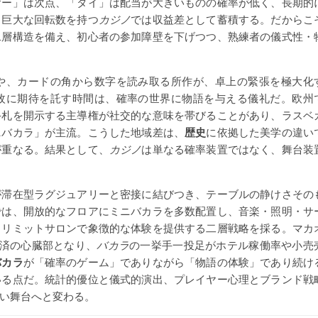
ヤー」は次点、「タイ」は配当が大きいものの確率が低く、長期的
、巨大な回転数を持つ
カジノ
では収益差として蓄積する。だからこ
二層構造を備え、初心者の参加障壁を下げつつ、熟練者の儀式性・
や、カードの角から数字を読み取る所作が、卓上の緊張を極大化
枚に期待を託す時間は、確率の世界に物語を与える儀礼だ。欧州
手札を開示する主導権が社交的な意味を帯びることがあり、ラスベ
ニバカラ」が主流。こうした地域差は、
歴史
に依拠した美学の違い
が重なる。結果として、
カジノ
は単なる確率装置ではなく、舞台装
が滞在型ラグジュアリーと密接に結びつき、テーブルの静けさその
では、開放的なフロアにミニバカラを多数配置し、音楽・照明・サ
イリミットサロンで象徴的な体験を提供する二層戦略を採る。マカ
経済の心臓部となり、
バカラ
の一挙手一投足がホテル稼働率や小売
バカラ
が「確率のゲーム」でありながら「物語の体験」であり続け
いる点だ。統計的優位と儀式的演出、プレイヤー心理とブランド戦
い舞台へと変わる。