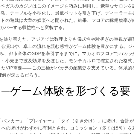
スベガスの
カジノ
はこのイメージを巧みに利用し、豪華なサロンを
開発。テーブルを小型化し、最低ベットを引き下げ、ディーラー主
ートの遊戯は大衆の娯楽へと開かれた。結果、フロアの稼働効率が
カバーする収益柱へと変貌する。
を塗り替えた。アジアでは数理よりも儀式性や験担ぎの重視が顕
くる演出や、卓上の流れを読む感性がゲーム体験を豊かにする。ジ
生み、都市全体のGDPを牽引するまでに。マカオのフロアで
バカラ
食・小売まで波及効果を及ぼした。モンテカルロで確立された格式
たVIP需要——この三極が
バカラ
の産業史を支えている。体系的
理解が深まるだろう。
——ゲーム体験を形づくる要
「バンカー」「プレイヤー」「タイ（引き分け）」に賭け、合計が
」への賭けがわずかに有利とされ、コミッション（多くは5％）を