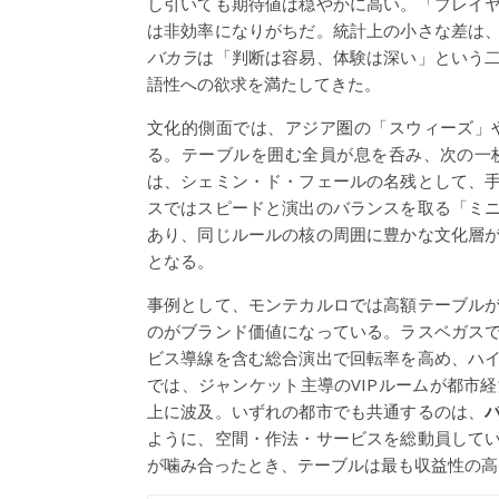
し引いても期待値は穏やかに高い。「プレイ
は非効率になりがちだ。統計上の小さな差は
バカラ
は「判断は容易、体験は深い」という
語性への欲求を満たしてきた。
文化的側面では、アジア圏の「スウィーズ」
る。テーブルを囲む全員が息を呑み、次の一
は、シェミン・ド・フェールの名残として、
スではスピードと演出のバランスを取る「ミ
あり、同じルールの核の周囲に豊かな文化層
となる。
事例として、モンテカルロでは高額テーブル
のがブランド価値になっている。ラスベガス
ビス導線を含む総合演出で回転率を高め、ハ
では、ジャンケット主導のVIPルームが都市
上に波及。いずれの都市でも共通するのは、
ように、空間・作法・サービスを総動員して
が噛み合ったとき、テーブルは最も収益性の高