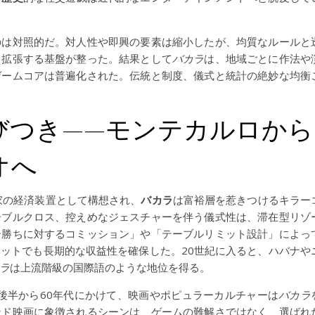
のは対照的だ。対人性や即興の要素は縮小したが、均質なルールと
て拡張する基盤が整った。結果として
バカラ
は、地域ごとに作法や
ゲームコアは普遍化された。伝統と制度、儀式と統計の絶妙な均衡
びつき——モンテカルロから
オへ
家の経済装置として構想され、
バカラ
は富裕層を惹きつけるキラー
ーブルクロス、控えめなジェスチャーを伴う儀式性は、滞在型リゾ
ー勝ちに対するコミッション」や「テーブルリミット設計」によっ
ットでも長期的な収益性を確保した。20世紀に入ると、ハバナや
ラ
は上流階級の国際語のような地位を得る。
代後半から60年代にかけて、映画やポピュラーカルチャーは
バカラ
ンド映画に象徴されるシーンは、ゲームの難解さではなく、選ばれ