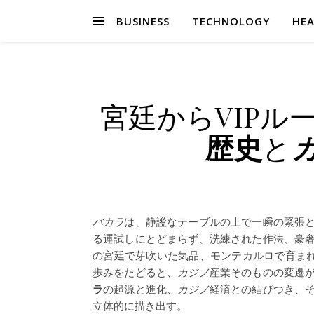
BUSINESS
TECHNOLOGY
HEA
宮廷からVIPル
歴史
と
バカラ
は、静謐なテーブルの上で一瞬の緊張
る運試しにとどまらず、洗練された作法、豪
の宮廷で芽吹いた気品、モンテカルロで育まれ
歩みをたどると、
カジノ
産業そのものの変遷
ラ
の起源と進化、
カジノ
経済との結びつき、
立体的に描き出す。