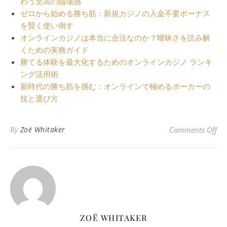
わう至高の臨場感
ゼロから始める勝ち筋：新規カジノの入金不要ボーナス
を賢く使い倒す
オンラインカジノは本当に合法なのか？曖昧さを読み解
くための実務ガイド
勝てる体験を最大化するためのオンラインカジノ ランキ
ング活用術
新時代の勝ち筋を掴む：オンラインで極めるポーカーの
技と選び方
o
By
Zoë Whitaker
Comments Off
ZOË WHITAKER