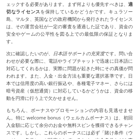
ェックする必要があります。まず何よりも優先すべきは、
適
切なライセンス
を保持しているかどうかです。キュラソー
島、マルタ、英国などの政府機関から発行されたライセンス
は、その運営会社が一定の審査を通過した証であり、資金の
安全やゲームの公平性を図る上での最低限の保証となりま
す。
次に確認したいのが、
日本語サポートの充実度
です。問い合
わせが必要な際に、電話やライブチャットで迅速に日本語に
対応してくれるかは、実際に問題が起きた時にその真価が問
われます。また、入金・出金方法も重要な選択基準です。日
本では信用度の高い銀行振込や、各種電子マネー、さらには
暗号資産（仮想通貨）に対応しているかどうかは、資金の移
動を円滑に行う上で欠かせません。
もちろん、ボーナスやプロモーションの内容も見逃せませ
ん。特に welcome bonus（ウェルカムボーナス）は、初回
入金額に応じて余分のお金や無料スピンを獲得できるチャン
スです。しかし、これらのボーナスには必ず「賭け条件（ウ