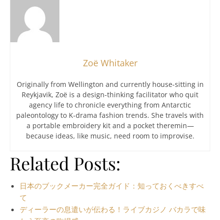
Zoë Whitaker
Originally from Wellington and currently house-sitting in
Reykjavik, Zoë is a design-thinking facilitator who quit
agency life to chronicle everything from Antarctic
paleontology to K-drama fashion trends. She travels with
a portable embroidery kit and a pocket theremin—
because ideas, like music, need room to improvise.
Related Posts:
日本のブックメーカー完全ガイド：知っておくべきすべ
て
ディーラーの息遣いが伝わる！ライブカジノ バカラで味