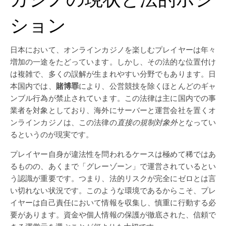
ション
日本において、オンラインカジノを楽しむプレイヤーは年々
増加の一途をたどっています。しかし、その法的な位置付け
は複雑で、多くの誤解が生まれやすい分野でもあります。日
本国内では、
賭博罪
により、公営競技を除くほとんどのギャ
ンブル行為が禁止されています。この法律は主に国内での事
業者を対象としており、海外にサーバーと運営会社を置くオ
ンラインカジノは、この法律の
直接の規制対象外
となってい
るというのが現実です。
プレイヤー自身が違法性を問われるケースは極めて稀ではあ
るものの、あくまで「グレーゾーン」で運営されているとい
う認識が重要です。つまり、法的リスクが完全にゼロとは言
い切れない状況です。このような環境であるからこそ、プレ
イヤーは自己責任において情報を収集し、慎重に行動する必
要があります。資金や個人情報の保護が徹底された、信頼で