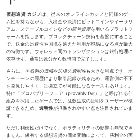
仮想通貨 カジノ
は、従来のオンラインカジノと同様のゲー
ム性を持ちながら、入出金や決済にビットコインやイーサリ
アム、ステーブルコインなどの
暗号資産
を用いるプラットフ
ォームを指します。ブロックチェーン技術を基盤にすること
で、送金の迅速性や国境を越えた利用が容易になる点が最大
の特徴です。ウォレット間のトランザクションは銀行処理に
依存せず、通常は数分から数時間で完了します。
さらに、
手数料の低減
や
決済の透明性
も大きな利点です。オ
ンチェーンの履歴により取引記録が残るため、運営側の不正
を発見しやすく、証拠立てが可能になるケースもあります。
特に「プロバブリーフェア（provably fair）」と呼ばれる仕
組みを採用したゲームでは、乱数生成の証明をユーザーが検
証できるため、
透明性
が担保されやすい点も注目されていま
す。
ただし利便性だけでなく、ボラティリティの影響も無視でき
ません。保有する仮想通貨の価値変動によって、勝利金の実