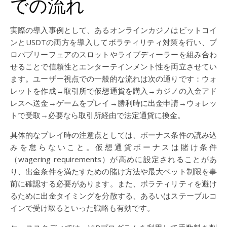
での流れ
実際の導入事例として、あるオンラインカジノはビットコイ
ンとUSDTの両方を導入してボラティリティ対策を行い、プ
ロバブリーフェアのスロットやライブディーラーを組み合わ
せることで信頼性とエンターテインメント性を両立させてい
ます。ユーザー視点での一般的な流れは次の通りです：ウォ
レットを作成→取引所で仮想通貨を購入→カジノの入金アド
レスへ送金→ゲームをプレイ→勝利時に出金申請→ウォレッ
トで受取→必要なら取引所経由で法定通貨に換金。
具体的なプレイ時の注意点としては、ボーナス条件の読み込
みを怠らないこと。仮想通貨ボーナスは賭け条件
（wagering requirements）が高めに設定されることがあ
り、出金条件を満たすための賭け方法や最大ベット制限を事
前に確認する必要があります。また、ボラティリティを避け
るために出金タイミングを分散する、あるいはステーブルコ
インで受け取るといった戦略も有効です。