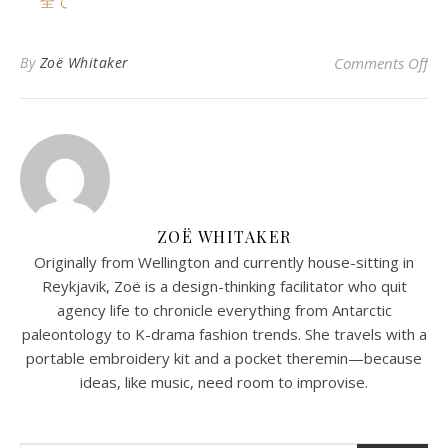
全て
o
By
Zoë Whitaker
Comments Off
ZOË WHITAKER
Originally from Wellington and currently house-sitting in
Reykjavik, Zoë is a design-thinking facilitator who quit
agency life to chronicle everything from Antarctic
paleontology to K-drama fashion trends. She travels with a
portable embroidery kit and a pocket theremin—because
ideas, like music, need room to improvise.