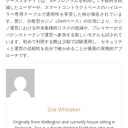
ケーススタディでは、VIPプログラムを利用して手数料を削
減したユーザーや、スマートコントラクトベースのハイロー
ラー専用テーブルで透明性を享受した例が報告されていま
す。更に、分散型カジノ（DeFiベース）の出現により、カジ
ノ運営における中央集権的リスクの低減や、プレイヤーがガ
バナンストークンで運営へ参加する新しいモデルも試されて
います。初めて利用する際は少額で試験運用し、セキュリテ
ィと運営の信頼性を自分で確かめることが最善の実務的アプ
ローチです。
Zoë Whitaker
Originally from Wellington and currently house-sitting in
Reykjavik, Zoë is a design-thinking facilitator who quit