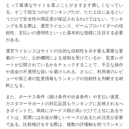
とって最適なサイトを選ぶことがますます難しくなってい
る。そこで役立つのが
ランキング
だが、ただ上位にあるとい
うだけで安全性や満足度が保証されるわけではない。ランキ
ングを見る際は、運営ライセンス、ゲームプロバイダーの信
頼性、支払いの透明性といった基本的な指標に注目する必要
がある。
運営ライセンスはサイトの法的な信頼性を示す最も重要な要
素の一つだ。公的機関による規制を受けているか、監査レポ
ートが公開されているかをチェックすることで、不正な操作
や資金の不透明な扱いを避けられる。さらに、利用者のレビ
ューや第三者の監査情報もランキングの信頼性を判断する材
料となる。
また、ボーナス条件（賭け条件や出金条件）や支払い速度、
カスタマーサポートの対応品質もランキングに反映されるべ
きポイントだ。単純にボーナス額が高いだけで上位にあるサ
イトは、実際には出金が難しいケースがあるため注意が必要
である。比較検討をする際は、複数の評価軸を持つランキン