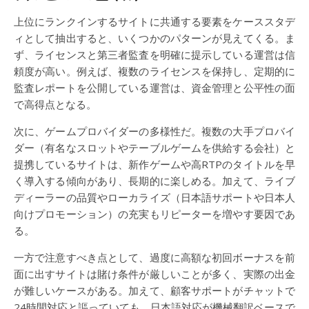
上位にランクインするサイトに共通する要素をケーススタデ
ィとして抽出すると、いくつかのパターンが見えてくる。ま
ず、ライセンスと第三者監査を明確に提示している運営は信
頼度が高い。例えば、複数のライセンスを保持し、定期的に
監査レポートを公開している運営は、資金管理と公平性の面
で高得点となる。
次に、ゲームプロバイダーの多様性だ。複数の大手プロバイ
ダー（有名なスロットやテーブルゲームを供給する会社）と
提携しているサイトは、新作ゲームや高RTPのタイトルを早
く導入する傾向があり、長期的に楽しめる。加えて、ライブ
ディーラーの品質やローカライズ（日本語サポートや日本人
向けプロモーション）の充実もリピーターを増やす要因であ
る。
一方で注意すべき点として、過度に高額な初回ボーナスを前
面に出すサイトは賭け条件が厳しいことが多く、実際の出金
が難しいケースがある。加えて、顧客サポートがチャットで
24時間対応と謳っていても、日本語対応が機械翻訳ベースで