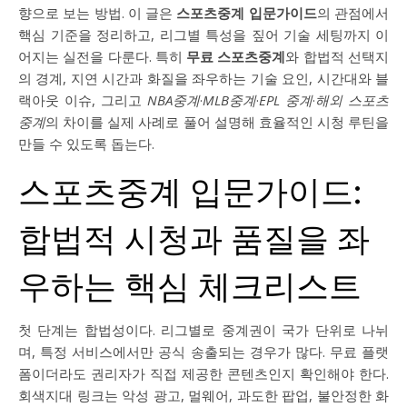
향으로 보는 방법. 이 글은
스포츠중계 입문가이드
의 관점에서
핵심 기준을 정리하고, 리그별 특성을 짚어 기술 세팅까지 이
어지는 실전을 다룬다. 특히
무료 스포츠중계
와 합법적 선택지
의 경계, 지연 시간과 화질을 좌우하는 기술 요인, 시간대와 블
랙아웃 이슈, 그리고
NBA중계
·
MLB중계
·
EPL 중계
·
해외 스포츠
중계
의 차이를 실제 사례로 풀어 설명해 효율적인 시청 루틴을
만들 수 있도록 돕는다.
스포츠중계 입문가이드:
합법적 시청과 품질을 좌
우하는 핵심 체크리스트
첫 단계는 합법성이다. 리그별로 중계권이 국가 단위로 나뉘
며, 특정 서비스에서만 공식 송출되는 경우가 많다. 무료 플랫
폼이더라도 권리자가 직접 제공한 콘텐츠인지 확인해야 한다.
회색지대 링크는 악성 광고, 멀웨어, 과도한 팝업, 불안정한 화