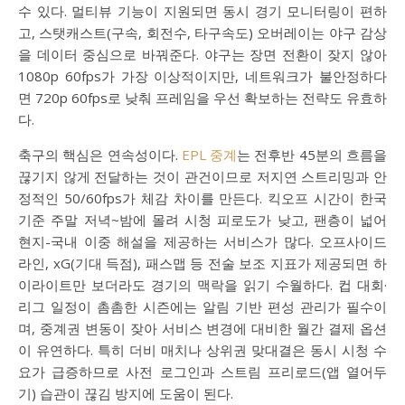
수 있다. 멀티뷰 기능이 지원되면 동시 경기 모니터링이 편하
고, 스탯캐스트(구속, 회전수, 타구속도) 오버레이는 야구 감상
을 데이터 중심으로 바꿔준다. 야구는 장면 전환이 잦지 않아
1080p 60fps가 가장 이상적이지만, 네트워크가 불안정하다
면 720p 60fps로 낮춰 프레임을 우선 확보하는 전략도 유효하
다.
축구의 핵심은 연속성이다.
EPL 중계
는 전후반 45분의 흐름을
끊기지 않게 전달하는 것이 관건이므로 저지연 스트리밍과 안
정적인 50/60fps가 체감 차이를 만든다. 킥오프 시간이 한국
기준 주말 저녁~밤에 몰려 시청 피로도가 낮고, 팬층이 넓어
현지-국내 이중 해설을 제공하는 서비스가 많다. 오프사이드
라인, xG(기대 득점), 패스맵 등 전술 보조 지표가 제공되면 하
이라이트만 보더라도 경기의 맥락을 읽기 수월하다. 컵 대회·
리그 일정이 촘촘한 시즌에는 알림 기반 편성 관리가 필수이
며, 중계권 변동이 잦아 서비스 변경에 대비한 월간 결제 옵션
이 유연하다. 특히 더비 매치나 상위권 맞대결은 동시 시청 수
요가 급증하므로 사전 로그인과 스트림 프리로드(앱 열어두
기) 습관이 끊김 방지에 도움이 된다.