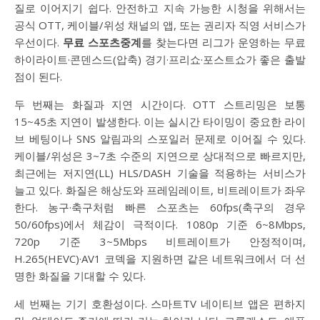
질로 이어지기 쉽다. 안전하고 지속 가능한 시청을 위해서는
공식 OTT, 케이블/위성 채널의 앱, 또는 권리자 직영 서비스가
우선이다.
무료 스포츠중계
를 찾는다면 리그가 운영하는 무료
하이라이트·콘덴스드(압축) 경기·프리쇼·포스트쇼가 좋은 출발
점이 된다.
두 번째는 화질과 지연 시간이다. OTT 스트리밍은 보통
15~45초 지연이 발생한다. 이는 실시간 타이밍이 중요한 라이
브 베팅이나 SNS 알림과의 스포일러 문제로 이어질 수 있다.
케이블/위성은 3~7초 수준의 지연으로 상대적으로 빠르지만,
최근에는 저지연(LL) HLS/DASH 기술을 적용하는 서비스가
늘고 있다. 화질은 해상도와 프레임레이트, 비트레이트가 좌우
한다. 농구·축구처럼 빠른 스포츠는 60fps(축구의 경우
50/60fps)에서 체감이 극적이다. 1080p 기준 6~8Mbps,
720p 기준 3~5Mbps 비트레이트가 안정적이며,
H.265(HEVC)·AV1 코덱을 지원하면 같은 네트워크에서 더 선
명한 화질을 기대할 수 있다.
세 번째는 기기 호환성이다. 스마트TV 네이티브 앱은 편하지