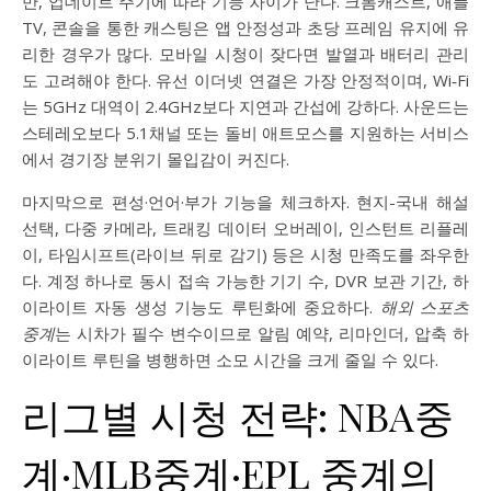
만, 업데이트 주기에 따라 기능 차이가 난다. 크롬캐스트, 애플
TV, 콘솔을 통한 캐스팅은 앱 안정성과 초당 프레임 유지에 유
리한 경우가 많다. 모바일 시청이 잦다면 발열과 배터리 관리
도 고려해야 한다. 유선 이더넷 연결은 가장 안정적이며, Wi‑Fi
는 5GHz 대역이 2.4GHz보다 지연과 간섭에 강하다. 사운드는
스테레오보다 5.1채널 또는 돌비 애트모스를 지원하는 서비스
에서 경기장 분위기 몰입감이 커진다.
마지막으로 편성·언어·부가 기능을 체크하자. 현지-국내 해설
선택, 다중 카메라, 트래킹 데이터 오버레이, 인스턴트 리플레
이, 타임시프트(라이브 뒤로 감기) 등은 시청 만족도를 좌우한
다. 계정 하나로 동시 접속 가능한 기기 수, DVR 보관 기간, 하
이라이트 자동 생성 기능도 루틴화에 중요하다.
해외 스포츠
중계
는 시차가 필수 변수이므로 알림 예약, 리마인더, 압축 하
이라이트 루틴을 병행하면 소모 시간을 크게 줄일 수 있다.
리그별 시청 전략: NBA중
계·MLB중계·EPL 중계의