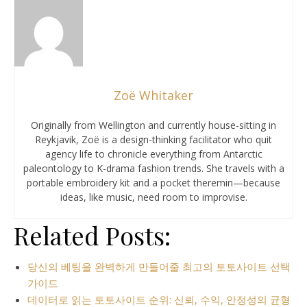
Zoë Whitaker
Originally from Wellington and currently house-sitting in
Reykjavik, Zoë is a design-thinking facilitator who quit
agency life to chronicle everything from Antarctic
paleontology to K-drama fashion trends. She travels with a
portable embroidery kit and a pocket theremin—because
ideas, like music, need room to improvise.
Related Posts:
당신의 베팅을 완벽하게 만들어줄 최고의 토토사이트 선택
가이드
데이터로 읽는 토토사이트 순위: 신뢰, 수익, 안정성의 균형