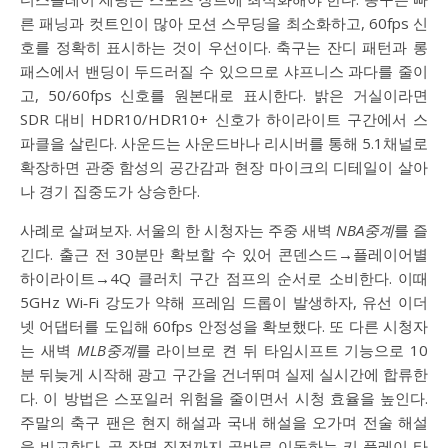
른 패닝과 컷트인이 많아 모션 스무딩을 최소화하고, 60fps 신
호를 정확히 표시하는 것이 우선이다. 축구는 잔디 패턴과 롱
패스에서 밴딩이 두드러질 수 있으므로 샤프니스 과다를 줄이
고, 50/60fps 신호를 원본대로 표시한다. 밝은 거실이라면
SDR 대비 HDR10/HDR10+ 신호가 하이라이트 구간에서 스
파클을 살린다. 사운드는 사운드바나 리시버를 통해 5.1채널로
확장하면 관중 함성의 공간감과 현장 마이크의 디테일이 살아
나 경기 집중도가 상승한다.
사례로 살펴보자. 서울의 한 시청자는 주중 새벽
NBA중계
를 즐
긴다. 출근 전 30분만 확보할 수 있어 콘덴스드→플레이어별
하이라이트→4Q 클러치 구간 점프의 순서로 소비한다. 이때
5GHz Wi‑Fi 강도가 약해 프레임 드롭이 발생하자, 유선 이더
넷 어댑터를 도입해 60fps 안정성을 확보했다. 또 다른 시청자
는 새벽
MLB중계
를 라이브로 켠 뒤 타임시프트 기능으로 10
분 뒤늦게 시작해 광고 구간을 건너뛰며 실제 실시간에 합류한
다. 이 방법은 스포일러 위험을 줄이면서 시청 효율을 높인다.
주말의 축구 팬은 현지 해설과 국내 해설을 오가며 전술 해설
을 비교한다. 골 장면 직전까지 곧바로 이동하는 키 플레이 타