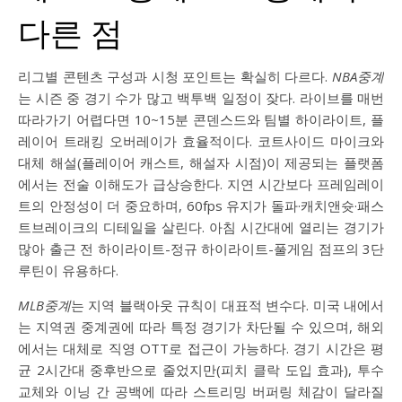
다른 점
리그별 콘텐츠 구성과 시청 포인트는 확실히 다르다.
NBA중계
는 시즌 중 경기 수가 많고 백투백 일정이 잦다. 라이브를 매번
따라가기 어렵다면 10~15분 콘덴스드와 팀별 하이라이트, 플
레이어 트래킹 오버레이가 효율적이다. 코트사이드 마이크와
대체 해설(플레이어 캐스트, 해설자 시점)이 제공되는 플랫폼
에서는 전술 이해도가 급상승한다. 지연 시간보다 프레임레이
트의 안정성이 더 중요하며, 60fps 유지가 돌파·캐치앤슛·패스
트브레이크의 디테일을 살린다. 아침 시간대에 열리는 경기가
많아 출근 전 하이라이트-정규 하이라이트-풀게임 점프의 3단
루틴이 유용하다.
MLB중계
는 지역 블랙아웃 규칙이 대표적 변수다. 미국 내에서
는 지역권 중계권에 따라 특정 경기가 차단될 수 있으며, 해외
에서는 대체로 직영 OTT로 접근이 가능하다. 경기 시간은 평
균 2시간대 중후반으로 줄었지만(피치 클락 도입 효과), 투수
교체와 이닝 간 공백에 따라 스트리밍 버퍼링 체감이 달라질