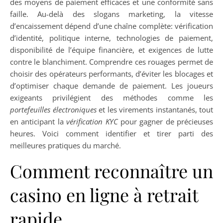
des moyens de paiement efficaces et une conformité sans
faille. Au-delà des slogans marketing, la vitesse
d’encaissement dépend d’une chaîne complète: vérification
d’identité, politique interne, technologies de paiement,
disponibilité de l’équipe financière, et exigences de lutte
contre le blanchiment. Comprendre ces rouages permet de
choisir des opérateurs performants, d’éviter les blocages et
d’optimiser chaque demande de paiement. Les joueurs
exigeants privilégient des méthodes comme les
portefeuilles électroniques
et les virements instantanés, tout
en anticipant la
vérification KYC
pour gagner de précieuses
heures. Voici comment identifier et tirer parti des
meilleures pratiques du marché.
Comment reconnaître un
casino en ligne à retrait
rapide