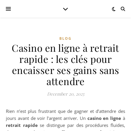
BLOG
Casino en ligne à retrait
rapide : les clés pour
encaisser ses gains sans
attendre
December 20, 2025
Rien n’est plus frustrant que de gagner et d’attendre des
jours avant de voir l’argent arriver. Un
casino en ligne
à
retrait rapide
se distingue par des procédures fluides,