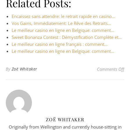
Related Posts:
Encaissez sans attendre: le retrait rapide en casino…
Vos Gains, Immédiatement: Le Rêve des Retraits…
Le meilleur casino en ligne en Belgique: comment…
Sweet Bonanza Contest : Démystification Complète et…
Le meilleur casino en ligne français : comment…
Le meilleur casino en ligne en Belgique: comment…
on 
By
Zoë Whitaker
Comments Off
ZOË WHITAKER
Originally from Wellington and currently house-sitting in