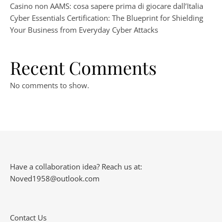
Casino non AAMS: cosa sapere prima di giocare dall’Italia
Cyber Essentials Certification: The Blueprint for Shielding
Your Business from Everyday Cyber Attacks
Recent Comments
No comments to show.
Have a collaboration idea? Reach us at:
Noved1958@outlook.com
Contact Us