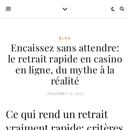
BLOG
Encaissez sans attendre:
le retrait rapide en casino
en ligne, du mythe à la
réalité
December 21, 2025
Ce qui rend un retrait
vraiment rapide: critères