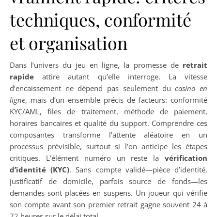
techniques, conformité
et organisation
Dans l’univers du jeu en ligne, la promesse de
retrait
rapide
attire autant qu’elle interroge. La vitesse
d’encaissement ne dépend pas seulement du
casino en
ligne
, mais d’un ensemble précis de facteurs: conformité
KYC/AML, files de traitement, méthode de paiement,
horaires bancaires et qualité du support. Comprendre ces
composantes transforme l’attente aléatoire en un
processus prévisible, surtout si l’on anticipe les étapes
critiques. L’élément numéro un reste la
vérification
d’identité (KYC)
. Sans compte validé—pièce d’identité,
justificatif de domicile, parfois source de fonds—les
demandes sont placées en suspens. Un joueur qui vérifie
son compte avant son premier retrait gagne souvent 24 à
72 heures sur le délai total.