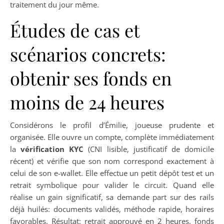
traitement du jour même.
Études de cas et
scénarios concrets:
obtenir ses fonds en
moins de 24 heures
Considérons le profil d’Émilie, joueuse prudente et
organisée. Elle ouvre un compte, complète immédiatement
la
vérification KYC
(CNI lisible, justificatif de domicile
récent) et vérifie que son nom correspond exactement à
celui de son e-wallet. Elle effectue un petit dépôt test et un
retrait symbolique pour valider le circuit. Quand elle
réalise un gain significatif, sa demande part sur des rails
déjà huilés: documents validés, méthode rapide, horaires
favorables. Résultat: retrait approuvé en 2 heures, fonds