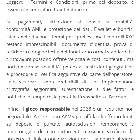
Leggere i Termini e Condizioni, prima del deposito, è
essenziale per evitare fraintendimenti.
Sui pagamenti, l’attenzione si sposta su rapidità,
conformità AML e protezione dei dati. E-wallet e bonifici
istantanei riducono i tempi per i prelievi, ma i controlli KYC
restano imprescindibili: documento d’identità, prova di
residenza e origine lecita dei fondi sono ormai standard. Le
criptovalute
possono offrire velocità e costi contenuti, ma
portano con sé volatilità, potenziali restrizioni geografiche
e procedure di verifica aggiuntive da parte dell’operatore.
Lato sicurezza, sono preferibili siti che implementano
crittografia aggiornata, autenticazione a due fattori e
notifiche in tempo reale per attività sospette sull’account.
Infine, il
gioco responsabile
nel 2026 è un requisito non
negoziabile. Anche i non AAMS più affidabili offrono limiti
su depositi e puntate, autoesclusioni temporanee e
monitoraggio dei comportamenti a rischio. Verificare la
presenza di link a organizzazioni per il supporto al gioco