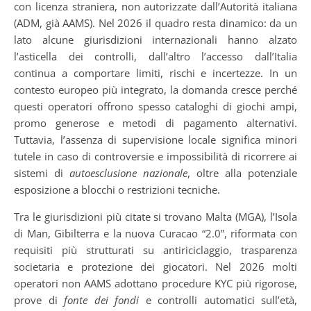
con licenza straniera, non autorizzate dall’Autorità italiana
(ADM, già AAMS). Nel 2026 il quadro resta dinamico: da un
lato alcune giurisdizioni internazionali hanno alzato
l’asticella dei controlli, dall’altro l’accesso dall’Italia
continua a comportare limiti, rischi e incertezze. In un
contesto europeo più integrato, la domanda cresce perché
questi operatori offrono spesso cataloghi di giochi ampi,
promo generose e metodi di pagamento alternativi.
Tuttavia, l’assenza di supervisione locale significa minori
tutele in caso di controversie e impossibilità di ricorrere ai
sistemi di
autoesclusione nazionale
, oltre alla potenziale
esposizione a blocchi o restrizioni tecniche.
Tra le giurisdizioni più citate si trovano Malta (MGA), l’Isola
di Man, Gibilterra e la nuova Curacao “2.0”, riformata con
requisiti più strutturati su antiriciclaggio, trasparenza
societaria e protezione dei giocatori. Nel 2026 molti
operatori non AAMS adottano procedure KYC più rigorose,
prove di
fonte dei fondi
e controlli automatici sull’età,