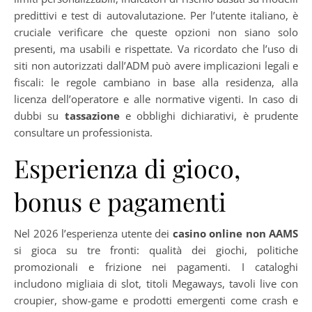
predittivi e test di autovalutazione. Per l’utente italiano, è
cruciale verificare che queste opzioni non siano solo
presenti, ma usabili e rispettate. Va ricordato che l’uso di
siti non autorizzati dall’ADM può avere implicazioni legali e
fiscali: le regole cambiano in base alla residenza, alla
licenza dell’operatore e alle normative vigenti. In caso di
dubbi su
tassazione
e obblighi dichiarativi, è prudente
consultare un professionista.
Esperienza di gioco,
bonus e pagamenti
Nel 2026 l’esperienza utente dei
casino online non AAMS
si gioca su tre fronti: qualità dei giochi, politiche
promozionali e frizione nei pagamenti. I cataloghi
includono migliaia di slot, titoli Megaways, tavoli live con
croupier, show-game e prodotti emergenti come crash e