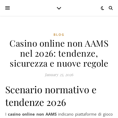
BLOG
Casino online non AAMS
nel 2026: tendenze,
sicurezza e nuove regole
January 25, 2026
Scenario normativo e
tendenze 2026
I
casino online non AAMS
indicano piattaforme di gioco