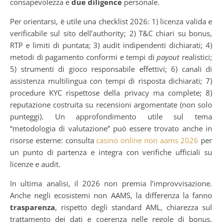
consapevolezza e
due diligence
personale.
Per orientarsi, è utile una checklist 2026: 1) licenza valida e
verificabile sul sito dell’authority; 2) T&C chiari su bonus,
RTP e limiti di puntata; 3) audit indipendenti dichiarati; 4)
metodi di pagamento conformi e tempi di
payout
realistici;
5) strumenti di gioco responsabile effettivi; 6) canali di
assistenza multilingua con tempi di risposta dichiarati; 7)
procedure KYC rispettose della privacy ma complete; 8)
reputazione costruita su recensioni argomentate (non solo
punteggi). Un approfondimento utile sul tema
“metodologia di valutazione” può essere trovato anche in
risorse esterne: consulta
casino online non aams 2026
per
un punto di partenza e integra con verifiche ufficiali su
licenze e audit.
In ultima analisi, il 2026 non premia l’improvvisazione.
Anche negli ecosistemi non AAMS, la differenza la fanno
trasparenza
, rispetto degli standard AML, chiarezza sul
trattamento dei dati e coerenza nelle regole di bonus.