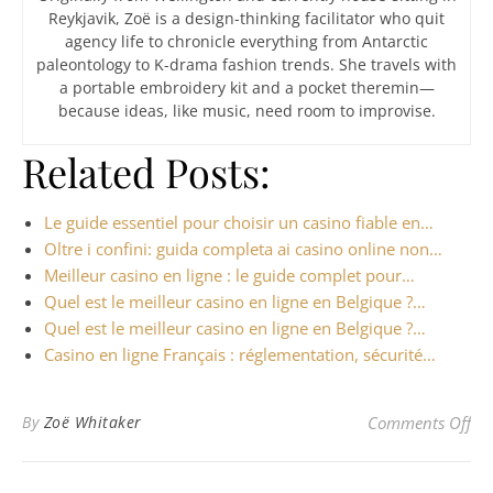
Reykjavik, Zoë is a design-thinking facilitator who quit
agency life to chronicle everything from Antarctic
paleontology to K-drama fashion trends. She travels with
a portable embroidery kit and a pocket theremin—
because ideas, like music, need room to improvise.
Related Posts:
Le guide essentiel pour choisir un casino fiable en…
Oltre i confini: guida completa ai casino online non…
Meilleur casino en ligne : le guide complet pour…
Quel est le meilleur casino en ligne en Belgique ?…
Quel est le meilleur casino en ligne en Belgique ?…
Casino en ligne Français : réglementation, sécurité…
on 
By
Zoë Whitaker
Comments Off