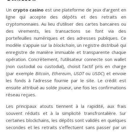
Un
crypto casino
est une plateforme de jeux d’argent en
ligne qui accepte des dépôts et des retraits en
cryptomonnaies. Au lieu d’utiliser des cartes bancaires ou
des virements, les transactions se font via des
portefeuilles numériques et des adresses publiques. Ce
modèle s’appuie sur la
blockchain
, un registre distribué qui
enregistre de manière immuable et transparente chaque
opération. Concrètement, l’utilisateur connecte son wallet
(non custodial ou custodial), choisit l’actif pris en charge
(par exemple
Bitcoin
,
Ethereum
,
USDT
ou
USDC
) et envoie
les fonds à l’adresse fournie par le site. Le crédit est
ensuite attribué au solde joueur, une fois les confirmations
réseau reçues.
Les principaux atouts tiennent à la rapidité, aux frais
souvent réduits et à la simplicité transfrontalière. Sur
certaines blockchains, les dépôts sont validés en quelques
secondes et les retraits s’effectuent sans passer par un