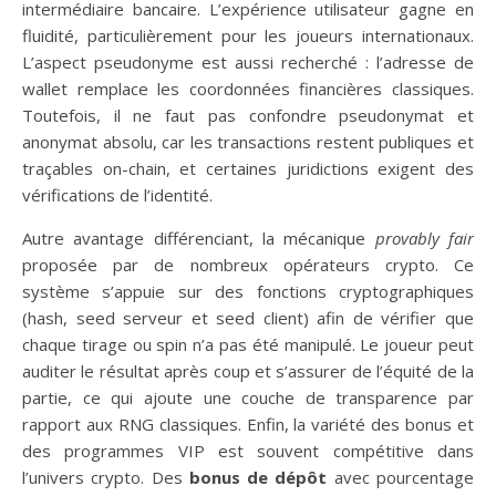
intermédiaire bancaire. L’expérience utilisateur gagne en
fluidité, particulièrement pour les joueurs internationaux.
L’aspect pseudonyme est aussi recherché : l’adresse de
wallet remplace les coordonnées financières classiques.
Toutefois, il ne faut pas confondre pseudonymat et
anonymat absolu, car les transactions restent publiques et
traçables on-chain, et certaines juridictions exigent des
vérifications de l’identité.
Autre avantage différenciant, la mécanique
provably fair
proposée par de nombreux opérateurs crypto. Ce
système s’appuie sur des fonctions cryptographiques
(hash, seed serveur et seed client) afin de vérifier que
chaque tirage ou spin n’a pas été manipulé. Le joueur peut
auditer le résultat après coup et s’assurer de l’équité de la
partie, ce qui ajoute une couche de transparence par
rapport aux RNG classiques. Enfin, la variété des bonus et
des programmes VIP est souvent compétitive dans
l’univers crypto. Des
bonus de dépôt
avec pourcentage