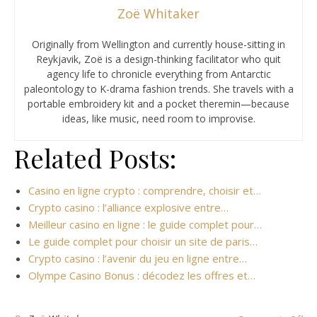
Zoë Whitaker
Originally from Wellington and currently house-sitting in
Reykjavik, Zoë is a design-thinking facilitator who quit
agency life to chronicle everything from Antarctic
paleontology to K-drama fashion trends. She travels with a
portable embroidery kit and a pocket theremin—because
ideas, like music, need room to improvise.
Related Posts:
Casino en ligne crypto : comprendre, choisir et…
Crypto casino : l’alliance explosive entre…
Meilleur casino en ligne : le guide complet pour…
Le guide complet pour choisir un site de paris…
Crypto casino : l’avenir du jeu en ligne entre…
Olympe Casino Bonus : décodez les offres et…