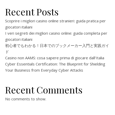
Recent Posts
Scoprire i migliori casino online stranieri: guida pratica per
giocatori italiani
I veri segreti dei migliori casino online: guida completa per
giocatori italiani
初心者でもわかる！日本でのブックメーカー入門と実践ガイ
ド
Casino non AAMS: cosa sapere prima di giocare dall’Italia
Cyber Essentials Certification: The Blueprint for Shielding
Your Business from Everyday Cyber Attacks
Recent Comments
No comments to show.