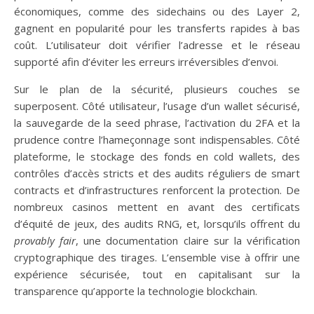
économiques, comme des sidechains ou des Layer 2,
gagnent en popularité pour les transferts rapides à bas
coût. L’utilisateur doit vérifier l’adresse et le réseau
supporté afin d’éviter les erreurs irréversibles d’envoi.
Sur le plan de la sécurité, plusieurs couches se
superposent. Côté utilisateur, l’usage d’un wallet sécurisé,
la sauvegarde de la seed phrase, l’activation du 2FA et la
prudence contre l’hameçonnage sont indispensables. Côté
plateforme, le stockage des fonds en cold wallets, des
contrôles d’accès stricts et des audits réguliers de smart
contracts et d’infrastructures renforcent la protection. De
nombreux casinos mettent en avant des certificats
d’équité de jeux, des audits RNG, et, lorsqu’ils offrent du
provably fair
, une documentation claire sur la vérification
cryptographique des tirages. L’ensemble vise à offrir une
expérience sécurisée, tout en capitalisant sur la
transparence qu’apporte la technologie blockchain.