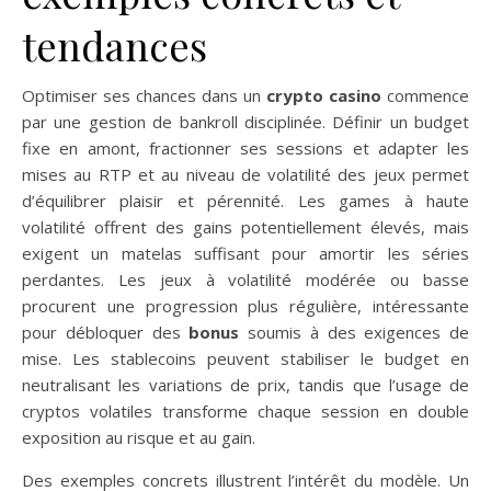
tendances
Optimiser ses chances dans un
crypto casino
commence
par une gestion de bankroll disciplinée. Définir un budget
fixe en amont, fractionner ses sessions et adapter les
mises au RTP et au niveau de volatilité des jeux permet
d’équilibrer plaisir et pérennité. Les games à haute
volatilité offrent des gains potentiellement élevés, mais
exigent un matelas suffisant pour amortir les séries
perdantes. Les jeux à volatilité modérée ou basse
procurent une progression plus régulière, intéressante
pour débloquer des
bonus
soumis à des exigences de
mise. Les stablecoins peuvent stabiliser le budget en
neutralisant les variations de prix, tandis que l’usage de
cryptos volatiles transforme chaque session en double
exposition au risque et au gain.
Des exemples concrets illustrent l’intérêt du modèle. Un