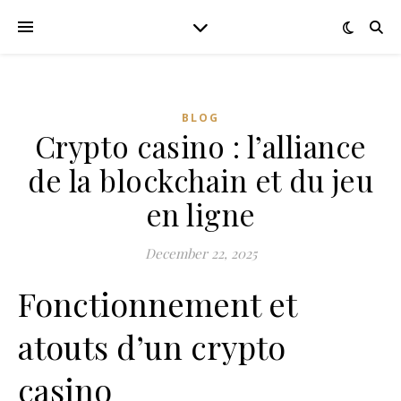
BLOG
Crypto casino : l’alliance
de la blockchain et du jeu
en ligne
December 22, 2025
Fonctionnement et
atouts d’un crypto
casino