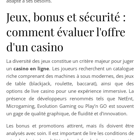
adapté à ses besoins.
Jeux, bonus et sécurité :
comment évaluer l'offre
d'un casino
La diversité des jeux constitue un critère majeur pour juger
un
casino en ligne
. Les joueurs recherchent un catalogue
riche comprenant des machines à sous modernes, des jeux
de table (blackjack, roulette, baccarat), ainsi que des
options de live casino pour une expérience immersive. La
présence de développeurs renommés tels que NetEnt,
Microgaming, Evolution Gaming ou Play’n GO est souvent
un gage de qualité graphique, de fluidité et d'innovation.
Les bonus et promotions attirent, mais ils doivent être
analysés avec soin. Il est important de lire les conditions de