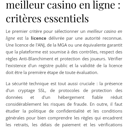
meilleur casino en ligne :
critères essentiels
Le premier critère pour sélectionner un
meilleur casino en
ligne
est la
licence
délivrée par une autorité reconnue.
Une licence de l'ANJ, de la MGA ou une équivalente garantit
que la plateforme est soumise à des contrôles, respect des
règles Anti-Blanchiment et protection des joueurs. Vérifier
l'existence d'un registre public et la validité de la licence
doit être la première étape de toute évaluation.
La sécurité technique est tout aussi cruciale : la présence
d'un cryptage SSL, de protocoles de protection des
données et d'un hébergement fiable réduit
considérablement les risques de fraude. En outre, il faut
étudier la politique de confidentialité et les conditions
générales pour bien comprendre les règles qui encadrent
les retraits, les délais de paiement et les vérifications