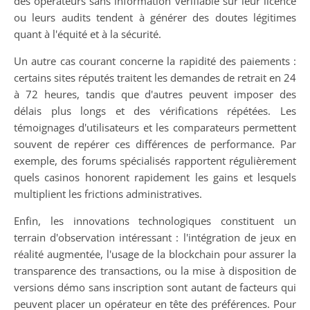
des opérateurs sans information vérifiable sur leur licence
ou leurs audits tendent à générer des doutes légitimes
quant à l'équité et à la sécurité.
Un autre cas courant concerne la rapidité des paiements :
certains sites réputés traitent les demandes de retrait en 24
à 72 heures, tandis que d'autres peuvent imposer des
délais plus longs et des vérifications répétées. Les
témoignages d'utilisateurs et les comparateurs permettent
souvent de repérer ces différences de performance. Par
exemple, des forums spécialisés rapportent régulièrement
quels casinos honorent rapidement les gains et lesquels
multiplient les frictions administratives.
Enfin, les innovations technologiques constituent un
terrain d'observation intéressant : l'intégration de jeux en
réalité augmentée, l'usage de la blockchain pour assurer la
transparence des transactions, ou la mise à disposition de
versions démo sans inscription sont autant de facteurs qui
peuvent placer un opérateur en tête des préférences. Pour