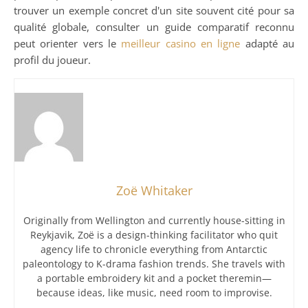
trouver un exemple concret d'un site souvent cité pour sa
qualité globale, consulter un guide comparatif reconnu
peut orienter vers le
meilleur casino en ligne
adapté au
profil du joueur.
Zoë Whitaker
Originally from Wellington and currently house-sitting in
Reykjavik, Zoë is a design-thinking facilitator who quit
agency life to chronicle everything from Antarctic
paleontology to K-drama fashion trends. She travels with
a portable embroidery kit and a pocket theremin—
because ideas, like music, need room to improvise.