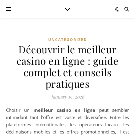
UNCATEGORIZED
Découvrir le meilleur
casino en ligne : guide
complet et conseils
pratiques
January 19, 2026
Choisir un
meilleur casino en ligne
peut sembler
intimidant tant l'offre est vaste et diversifiée. Entre les
plateformes internationales, les opérateurs locaux, les
déclinaisons mobiles et les offres promotionnelles, il est