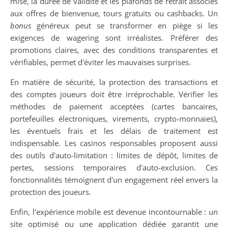
mise, la durée de validité et les plafonds de retrait associés
aux offres de bienvenue, tours gratuits ou cashbacks. Un
bonus
généreux peut se transformer en piège si les
exigences de wagering sont irréalistes. Préférer des
promotions claires, avec des conditions transparentes et
vérifiables, permet d'éviter les mauvaises surprises.
En matière de sécurité, la protection des transactions et
des comptes joueurs doit être irréprochable. Vérifier les
méthodes de paiement acceptées (cartes bancaires,
portefeuilles électroniques, virements, crypto-monnaies),
les éventuels frais et les délais de traitement est
indispensable. Les casinos responsables proposent aussi
des outils d'auto-limitation : limites de dépôt, limites de
pertes, sessions temporaires d'auto-exclusion. Ces
fonctionnalités témoignent d'un engagement réel envers la
protection des joueurs.
Enfin, l'expérience mobile est devenue incontournable : un
site optimisé ou une application dédiée garantit une