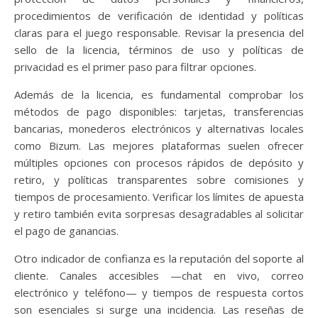
procedimientos de verificación de identidad y políticas
claras para el juego responsable. Revisar la presencia del
sello de la licencia, términos de uso y políticas de
privacidad es el primer paso para filtrar opciones.
Además de la licencia, es fundamental comprobar los
métodos de pago disponibles: tarjetas, transferencias
bancarias, monederos electrónicos y alternativas locales
como Bizum. Las mejores plataformas suelen ofrecer
múltiples opciones con procesos rápidos de depósito y
retiro, y políticas transparentes sobre comisiones y
tiempos de procesamiento. Verificar los límites de apuesta
y retiro también evita sorpresas desagradables al solicitar
el pago de ganancias.
Otro indicador de confianza es la reputación del soporte al
cliente. Canales accesibles —chat en vivo, correo
electrónico y teléfono— y tiempos de respuesta cortos
son esenciales si surge una incidencia. Las reseñas de