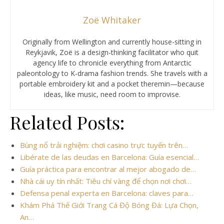
Zoë Whitaker
Originally from Wellington and currently house-sitting in
Reykjavik, Zoë is a design-thinking facilitator who quit
agency life to chronicle everything from Antarctic
paleontology to K-drama fashion trends. She travels with a
portable embroidery kit and a pocket theremin—because
ideas, like music, need room to improvise.
Related Posts:
Bùng nổ trải nghiệm: chơi casino trực tuyến trên…
Libérate de las deudas en Barcelona: Guía esencial…
Guía práctica para encontrar al mejor abogado de…
Nhà cái uy tín nhất: Tiêu chí vàng để chọn nơi chơi…
Defensa penal experta en Barcelona: claves para…
Khám Phá Thế Giới Trang Cá Độ Bóng Đá: Lựa Chọn,
An…