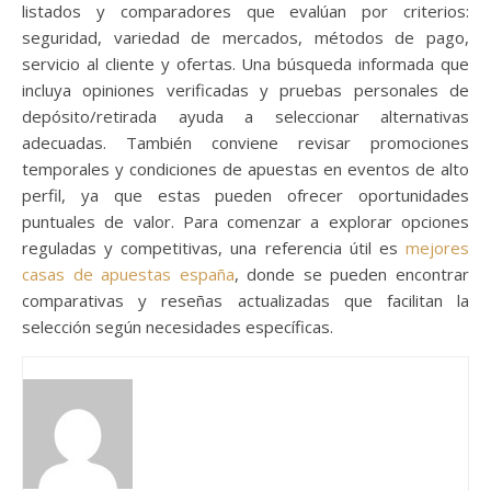
listados y comparadores que evalúan por criterios:
seguridad, variedad de mercados, métodos de pago,
servicio al cliente y ofertas. Una búsqueda informada que
incluya opiniones verificadas y pruebas personales de
depósito/retirada ayuda a seleccionar alternativas
adecuadas. También conviene revisar promociones
temporales y condiciones de apuestas en eventos de alto
perfil, ya que estas pueden ofrecer oportunidades
puntuales de valor. Para comenzar a explorar opciones
reguladas y competitivas, una referencia útil es
mejores
casas de apuestas españa
, donde se pueden encontrar
comparativas y reseñas actualizadas que facilitan la
selección según necesidades específicas.