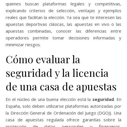
quienes buscan plataformas legales y competitivas,
explicando criterios de selección, ventajas y ejemplos
reales que facilitan la elección. Ya sea que te interesen las
apuestas deportivas clásicas, las apuestas en vivo o las
apuestas combinadas, conocer las diferencias entre
operadores permite tomar decisiones informadas y
minimizar riesgos.
Cómo evaluar la
seguridad y la licencia
de una casa de apuestas
En el núcleo de una buena elección está la
seguridad
. En
España, solo deben utilizarse plataformas autorizadas por
la Dirección General de Ordenación del Juego (DGOJ). Una
casa de apuestas regulada ofrece garantías sobre la
protección de datos personales y financieros,