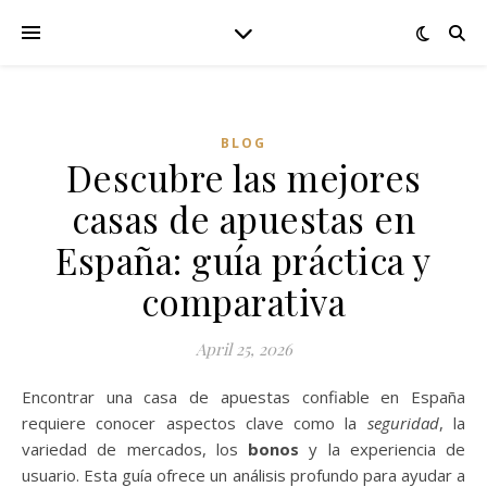
BLOG
Descubre las mejores
casas de apuestas en
España: guía práctica y
comparativa
April 25, 2026
Encontrar una casa de apuestas confiable en España
requiere conocer aspectos clave como la
seguridad
, la
variedad de mercados, los
bonos
y la experiencia de
usuario. Esta guía ofrece un análisis profundo para ayudar a