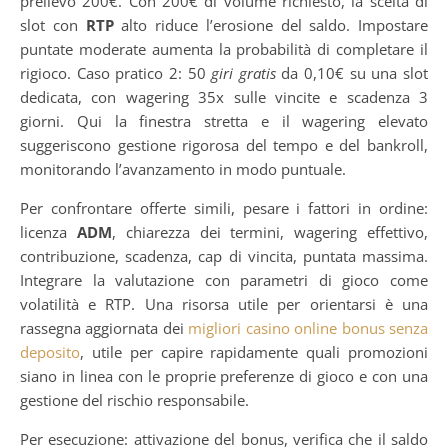
prelievo 200€. Con 200€ di volume richiesto, la scelta di
slot con
RTP
alto riduce l’erosione del saldo. Impostare
puntate moderate aumenta la probabilità di completare il
rigioco. Caso pratico 2: 50
giri gratis
da 0,10€ su una slot
dedicata, con wagering 35x sulle vincite e scadenza 3
giorni. Qui la finestra stretta e il wagering elevato
suggeriscono gestione rigorosa del tempo e del bankroll,
monitorando l’avanzamento in modo puntuale.
Per confrontare offerte simili, pesare i fattori in ordine:
licenza
ADM
, chiarezza dei termini, wagering effettivo,
contribuzione, scadenza, cap di vincita, puntata massima.
Integrare la valutazione con parametri di gioco come
volatilità e RTP. Una risorsa utile per orientarsi è una
rassegna aggiornata dei
migliori casino online bonus senza
deposito
, utile per capire rapidamente quali promozioni
siano in linea con le proprie preferenze di gioco e con una
gestione del rischio responsabile.
Per esecuzione: attivazione del bonus, verifica che il saldo