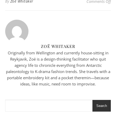
on 
By
Zoë Whitaker
Comments Off
ZOË WHITAKER
Originally from Wellington and currently house-sitting in
Reykjavik, Zoë is a design-thinking facilitator who quit
agency life to chronicle everything from Antarctic
paleontology to K-drama fashion trends. She travels with a
portable embroidery kit and a pocket theremin—because
ideas, like music, need room to improvise.
Search