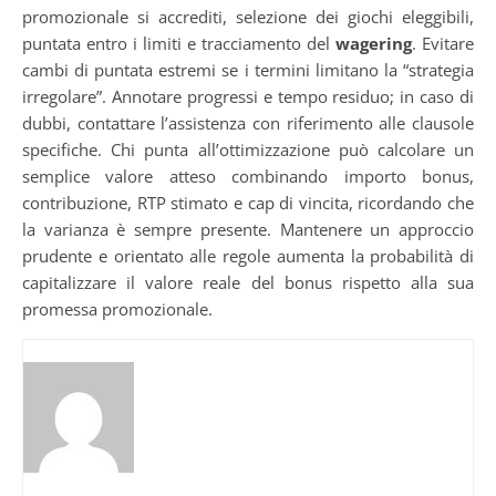
promozionale si accrediti, selezione dei giochi eleggibili,
puntata entro i limiti e tracciamento del
wagering
. Evitare
cambi di puntata estremi se i termini limitano la “strategia
irregolare”. Annotare progressi e tempo residuo; in caso di
dubbi, contattare l’assistenza con riferimento alle clausole
specifiche. Chi punta all’ottimizzazione può calcolare un
semplice valore atteso combinando importo bonus,
contribuzione, RTP stimato e cap di vincita, ricordando che
la varianza è sempre presente. Mantenere un approccio
prudente e orientato alle regole aumenta la probabilità di
capitalizzare il valore reale del bonus rispetto alla sua
promessa promozionale.