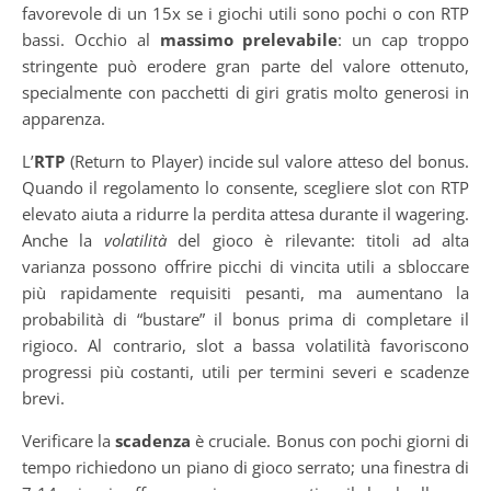
favorevole di un 15x se i giochi utili sono pochi o con RTP
bassi. Occhio al
massimo prelevabile
: un cap troppo
stringente può erodere gran parte del valore ottenuto,
specialmente con pacchetti di giri gratis molto generosi in
apparenza.
L’
RTP
(Return to Player) incide sul valore atteso del bonus.
Quando il regolamento lo consente, scegliere slot con RTP
elevato aiuta a ridurre la perdita attesa durante il wagering.
Anche la
volatilità
del gioco è rilevante: titoli ad alta
varianza possono offrire picchi di vincita utili a sbloccare
più rapidamente requisiti pesanti, ma aumentano la
probabilità di “bustare” il bonus prima di completare il
rigioco. Al contrario, slot a bassa volatilità favoriscono
progressi più costanti, utili per termini severi e scadenze
brevi.
Verificare la
scadenza
è cruciale. Bonus con pochi giorni di
tempo richiedono un piano di gioco serrato; una finestra di