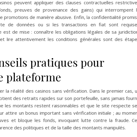
asinos peuvent appliquer des clauses contractuelles restrictiv
lafonds, preuves de provenance des gains) qui interrompent 
e promotions de manière abusive. Enfin, la confidentialité promi
fuite de données ou si les transactions en fiat sont requis
 est de mise : connaître les obligations légales de sa juridictio
 et lire attentivement les conditions générales sont des étap
nseils pratiques pour
ne plateforme
er la réalité des casinos sans vérification. Dans le premier cas, 
tient des retraits rapides sur son portefeuille, sans jamais fourn
e les montants restent raisonnables et que le site respecte s
r attire un bonus important sans vérification initiale ; au mome
ves et bloque les fonds, invoquant lutte contre la fraude. C
ence des politiques et de la taille des montants manipulés.