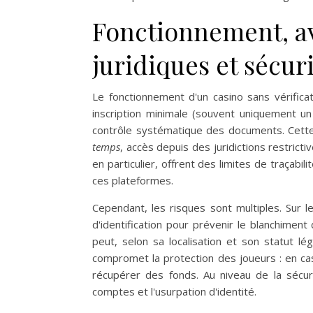
Fonctionnement, av
juridiques et sécuri
Le fonctionnement d'un casino sans vérificat
inscription minimale (souvent uniquement u
contrôle systématique des documents. Cette
temps
, accès depuis des juridictions restrict
en particulier, offrent des limites de traçabil
ces plateformes.
Cependant, les risques sont multiples. Sur 
d'identification pour prévenir le blanchiment 
peut, selon sa localisation et son statut l
compromet la protection des joueurs : en cas 
récupérer des fonds. Au niveau de la sécurité
comptes et l'usurpation d'identité.