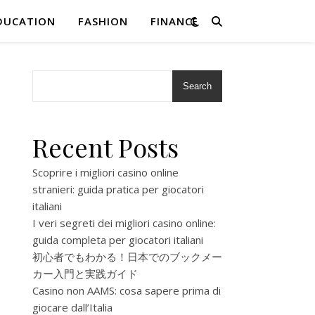
DUCATION
FASHION
FINANCE
Search
Recent Posts
Scoprire i migliori casino online
stranieri: guida pratica per giocatori
italiani
I veri segreti dei migliori casino online:
guida completa per giocatori italiani
初心者でもわかる！日本でのブックメー
カー入門と実践ガイド
Casino non AAMS: cosa sapere prima di
giocare dall’Italia