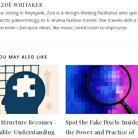
ZOË WHITAKER
-sitting in Reykjavik, Zoë is a design-thinking facilitator who quit
arctic paleontology to K-drama fashion trends. She travels with a
heremin—because ideas, like music, need room to improvise.
OU MAY ALSO LIKE
Structure Becomes
Spot the Fake Pixels: Insid
table: Understanding
the Power and Practice of