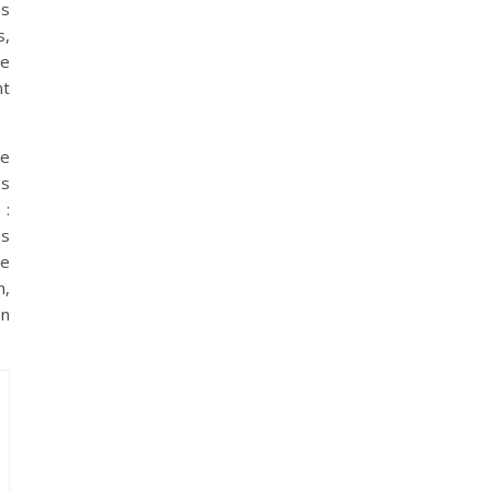
es
s,
ce
nt
de
es
 :
es
ne
n,
on