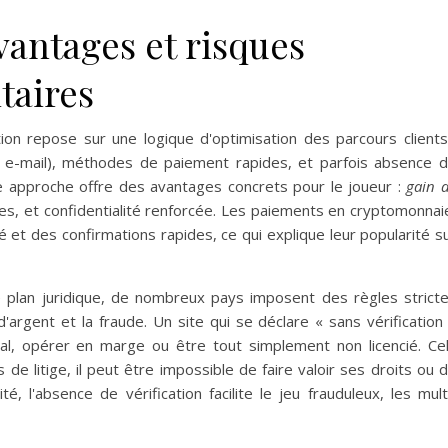
antages et risques
taires
ion repose sur une logique d'optimisation des parcours clients
n e-mail), méthodes de paiement rapides, et parfois absence 
 approche offre des avantages concrets pour le joueur :
gain 
ives, et confidentialité renforcée. Les paiements en cryptomonnai
ité et des confirmations rapides, ce qui explique leur popularité s
le plan juridique, de nombreux pays imposent des règles strict
d'argent et la fraude. Un site qui se déclare « sans vérification
égal, opérer en marge ou être tout simplement non licencié. Ce
de litige, il peut être impossible de faire valoir ses droits ou 
, l'absence de vérification facilite le jeu frauduleux, les mult