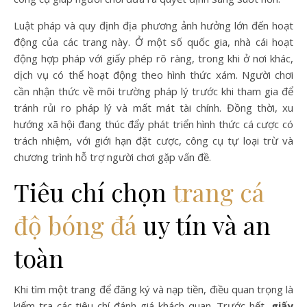
Luật pháp và quy định địa phương ảnh hưởng lớn đến hoạt
động của các trang này. Ở một số quốc gia, nhà cái hoạt
động hợp pháp với giấy phép rõ ràng, trong khi ở nơi khác,
dịch vụ có thể hoạt động theo hình thức xám. Người chơi
cần nhận thức về môi trường pháp lý trước khi tham gia để
tránh rủi ro pháp lý và mất mát tài chính. Đồng thời, xu
hướng xã hội đang thúc đẩy phát triển hình thức cá cược có
trách nhiệm, với giới hạn đặt cược, công cụ tự loại trừ và
chương trình hỗ trợ người chơi gặp vấn đề.
Tiêu chí chọn
trang cá
độ bóng đá
uy tín và an
toàn
Khi tìm một trang để đăng ký và nạp tiền, điều quan trọng là
kiểm tra các tiêu chí đánh giá khách quan. Trước hết,
giấy