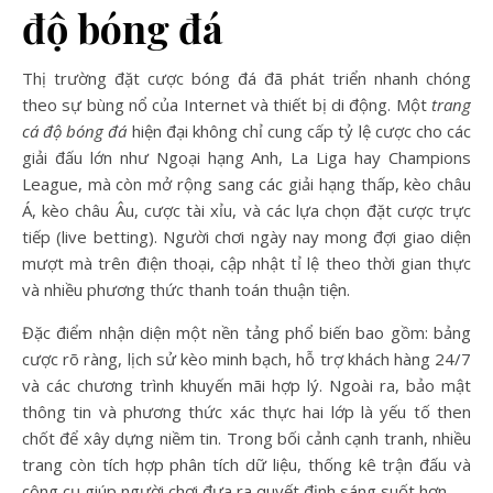
độ bóng đá
Thị trường đặt cược bóng đá đã phát triển nhanh chóng
theo sự bùng nổ của Internet và thiết bị di động. Một
trang
cá độ bóng đá
hiện đại không chỉ cung cấp tỷ lệ cược cho các
giải đấu lớn như Ngoại hạng Anh, La Liga hay Champions
League, mà còn mở rộng sang các giải hạng thấp, kèo châu
Á, kèo châu Âu, cược tài xỉu, và các lựa chọn đặt cược trực
tiếp (live betting). Người chơi ngày nay mong đợi giao diện
mượt mà trên điện thoại, cập nhật tỉ lệ theo thời gian thực
và nhiều phương thức thanh toán thuận tiện.
Đặc điểm nhận diện một nền tảng phổ biến bao gồm: bảng
cược rõ ràng, lịch sử kèo minh bạch, hỗ trợ khách hàng 24/7
và các chương trình khuyến mãi hợp lý. Ngoài ra, bảo mật
thông tin và phương thức xác thực hai lớp là yếu tố then
chốt để xây dựng niềm tin. Trong bối cảnh cạnh tranh, nhiều
trang còn tích hợp phân tích dữ liệu, thống kê trận đấu và
công cụ giúp người chơi đưa ra quyết định sáng suốt hơn.