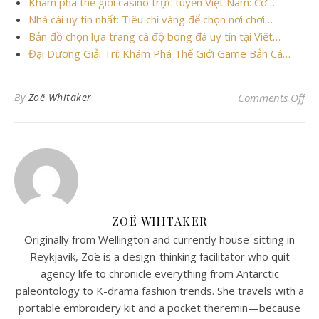
Khám phá thế giới casino trực tuyến Việt Nam: Cơ…
Nhà cái uy tín nhất: Tiêu chí vàng để chọn nơi chơi…
Bản đồ chọn lựa trang cá độ bóng đá uy tín tại Việt…
Đại Dương Giải Trí: Khám Phá Thế Giới Game Bắn Cá…
on
By
Zoë Whitaker
Comments Off
ZOË WHITAKER
Originally from Wellington and currently house-sitting in
Reykjavik, Zoë is a design-thinking facilitator who quit
agency life to chronicle everything from Antarctic
paleontology to K-drama fashion trends. She travels with a
portable embroidery kit and a pocket theremin—because