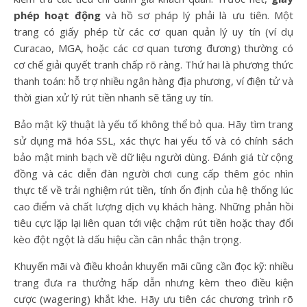
phép hoạt động
và hồ sơ pháp lý phải là ưu tiên. Một
trang có giấy phép từ các cơ quan quản lý uy tín (ví dụ
Curacao, MGA, hoặc các cơ quan tương đương) thường có
cơ chế giải quyết tranh chấp rõ ràng. Thứ hai là phương thức
thanh toán: hỗ trợ nhiều ngân hàng địa phương, ví điện tử và
thời gian xử lý rút tiền nhanh sẽ tăng uy tín.
Bảo mật kỹ thuật là yếu tố không thể bỏ qua. Hãy tìm trang
sử dụng mã hóa SSL, xác thực hai yếu tố và có chính sách
bảo mật minh bạch về dữ liệu người dùng. Đánh giá từ cộng
đồng và các diễn đàn người chơi cung cấp thêm góc nhìn
thực tế về trải nghiệm rút tiền, tính ổn định của hệ thống lúc
cao điểm và chất lượng dịch vụ khách hàng. Những phản hồi
tiêu cực lặp lại liên quan tới việc chậm rút tiền hoặc thay đổi
kèo đột ngột là dấu hiệu cần cân nhắc thận trọng.
Khuyến mãi và điều khoản khuyến mãi cũng cần đọc kỹ: nhiều
trang đưa ra thưởng hấp dẫn nhưng kèm theo điều kiện
cược (wagering) khắt khe. Hãy ưu tiên các chương trình rõ