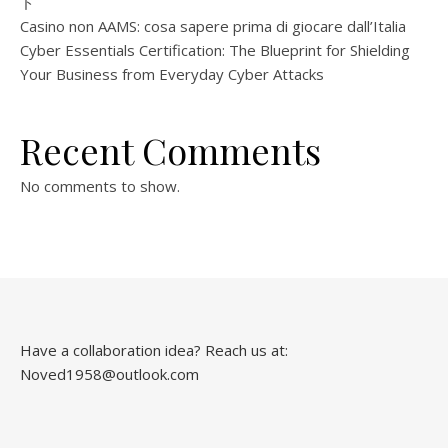
ド
Casino non AAMS: cosa sapere prima di giocare dall’Italia
Cyber Essentials Certification: The Blueprint for Shielding
Your Business from Everyday Cyber Attacks
Recent Comments
No comments to show.
Have a collaboration idea? Reach us at:
Noved1958@outlook.com