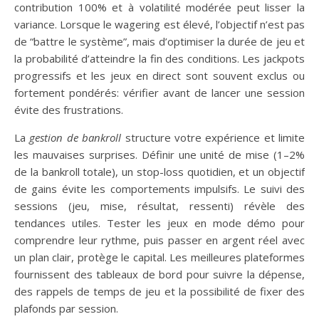
contribution 100% et à volatilité modérée peut lisser la
variance. Lorsque le wagering est élevé, l’objectif n’est pas
de “battre le système”, mais d’optimiser la durée de jeu et
la probabilité d’atteindre la fin des conditions. Les jackpots
progressifs et les jeux en direct sont souvent exclus ou
fortement pondérés: vérifier avant de lancer une session
évite des frustrations.
La
gestion de bankroll
structure votre expérience et limite
les mauvaises surprises. Définir une unité de mise (1–2%
de la bankroll totale), un stop-loss quotidien, et un objectif
de gains évite les comportements impulsifs. Le suivi des
sessions (jeu, mise, résultat, ressenti) révèle des
tendances utiles. Tester les jeux en mode démo pour
comprendre leur rythme, puis passer en argent réel avec
un plan clair, protège le capital. Les meilleures plateformes
fournissent des tableaux de bord pour suivre la dépense,
des rappels de temps de jeu et la possibilité de fixer des
plafonds par session.