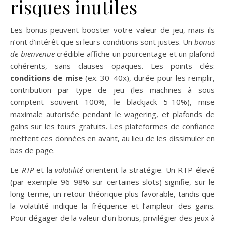
risques inutiles
Les bonus peuvent booster votre valeur de jeu, mais ils
n’ont d’intérêt que si leurs conditions sont justes. Un
bonus
de bienvenue
crédible affiche un pourcentage et un plafond
cohérents, sans clauses opaques. Les points clés:
conditions de mise
(ex. 30–40x), durée pour les remplir,
contribution par type de jeu (les machines à sous
comptent souvent 100%, le blackjack 5–10%), mise
maximale autorisée pendant le wagering, et plafonds de
gains sur les tours gratuits. Les plateformes de confiance
mettent ces données en avant, au lieu de les dissimuler en
bas de page.
Le
RTP
et la
volatilité
orientent la stratégie. Un RTP élevé
(par exemple 96–98% sur certaines slots) signifie, sur le
long terme, un retour théorique plus favorable, tandis que
la volatilité indique la fréquence et l’ampleur des gains.
Pour dégager de la valeur d’un bonus, privilégier des jeux à