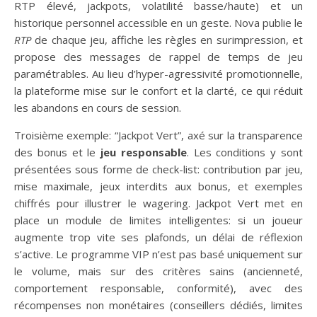
RTP élevé, jackpots, volatilité basse/haute) et un
historique personnel accessible en un geste. Nova publie le
RTP
de chaque jeu, affiche les règles en surimpression, et
propose des messages de rappel de temps de jeu
paramétrables. Au lieu d’hyper-agressivité promotionnelle,
la plateforme mise sur le confort et la clarté, ce qui réduit
les abandons en cours de session.
Troisième exemple: “Jackpot Vert”, axé sur la transparence
des bonus et le
jeu responsable
. Les conditions y sont
présentées sous forme de check-list: contribution par jeu,
mise maximale, jeux interdits aux bonus, et exemples
chiffrés pour illustrer le wagering. Jackpot Vert met en
place un module de limites intelligentes: si un joueur
augmente trop vite ses plafonds, un délai de réflexion
s’active. Le programme VIP n’est pas basé uniquement sur
le volume, mais sur des critères sains (ancienneté,
comportement responsable, conformité), avec des
récompenses non monétaires (conseillers dédiés, limites