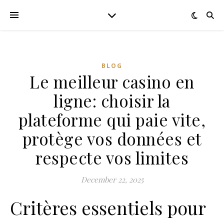
BLOG
Le meilleur casino en
ligne: choisir la
plateforme qui paie vite,
protège vos données et
respecte vos limites
December 22, 2025
Critères essentiels pour