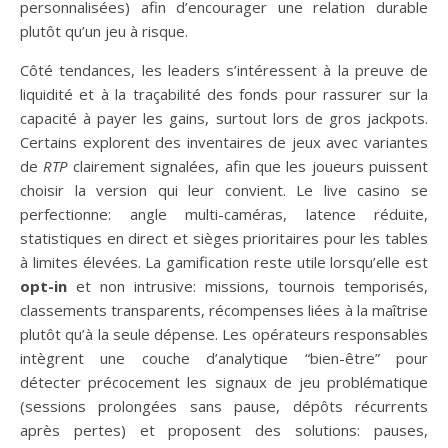
personnalisées) afin d’encourager une relation durable
plutôt qu’un jeu à risque.
Côté tendances, les leaders s’intéressent à la preuve de
liquidité et à la traçabilité des fonds pour rassurer sur la
capacité à payer les gains, surtout lors de gros jackpots.
Certains explorent des inventaires de jeux avec variantes
de
RTP
clairement signalées, afin que les joueurs puissent
choisir la version qui leur convient. Le live casino se
perfectionne: angle multi-caméras, latence réduite,
statistiques en direct et sièges prioritaires pour les tables
à limites élevées. La gamification reste utile lorsqu’elle est
opt-in
et non intrusive: missions, tournois temporisés,
classements transparents, récompenses liées à la maîtrise
plutôt qu’à la seule dépense. Les opérateurs responsables
intègrent une couche d’analytique “bien-être” pour
détecter précocement les signaux de jeu problématique
(sessions prolongées sans pause, dépôts récurrents
après pertes) et proposent des solutions: pauses,