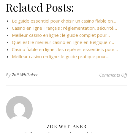
Related Posts:
Le guide essentiel pour choisir un casino fiable en…
Casino en ligne Français : réglementation, sécurité…
Meilleur casino en ligne : le guide complet pour…
Quel est le meilleur casino en ligne en Belgique ?…
Casino fiable en ligne : les repères essentiels pour…
Meilleur casino en ligne: le guide pratique pour…
on 
By
Zoë Whitaker
Comments Off
ZOË WHITAKER