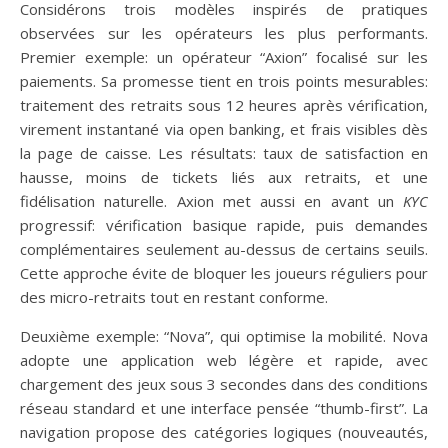
Considérons trois modèles inspirés de pratiques
observées sur les opérateurs les plus performants.
Premier exemple: un opérateur “Axion” focalisé sur les
paiements. Sa promesse tient en trois points mesurables:
traitement des retraits sous 12 heures après vérification,
virement instantané via open banking, et frais visibles dès
la page de caisse. Les résultats: taux de satisfaction en
hausse, moins de tickets liés aux retraits, et une
fidélisation naturelle. Axion met aussi en avant un
KYC
progressif: vérification basique rapide, puis demandes
complémentaires seulement au-dessus de certains seuils.
Cette approche évite de bloquer les joueurs réguliers pour
des micro-retraits tout en restant conforme.
Deuxième exemple: “Nova”, qui optimise la mobilité. Nova
adopte une application web légère et rapide, avec
chargement des jeux sous 3 secondes dans des conditions
réseau standard et une interface pensée “thumb-first”. La
navigation propose des catégories logiques (nouveautés,