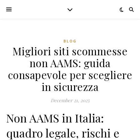
BLOG
Migliori siti scommesse
non AAMS: guida
consapevole per scegliere
in sicurezza
December 21, 2025
Non AAMS in Italia:
quadro legale, rischi e