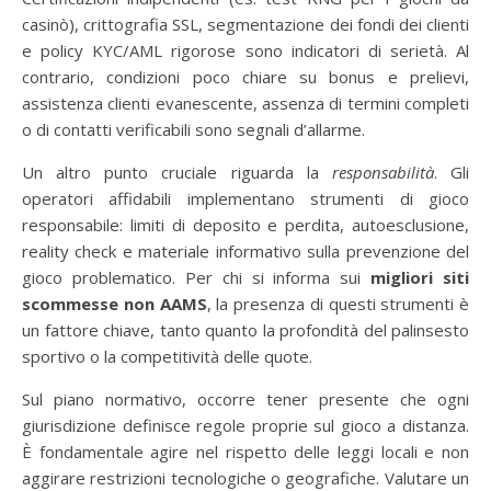
casinò), crittografia SSL, segmentazione dei fondi dei clienti
e policy KYC/AML rigorose sono indicatori di serietà. Al
contrario, condizioni poco chiare su bonus e prelievi,
assistenza clienti evanescente, assenza di termini completi
o di contatti verificabili sono segnali d’allarme.
Un altro punto cruciale riguarda la
responsabilità
. Gli
operatori affidabili implementano strumenti di gioco
responsabile: limiti di deposito e perdita, autoesclusione,
reality check e materiale informativo sulla prevenzione del
gioco problematico. Per chi si informa sui
migliori siti
scommesse non AAMS
, la presenza di questi strumenti è
un fattore chiave, tanto quanto la profondità del palinsesto
sportivo o la competitività delle quote.
Sul piano normativo, occorre tener presente che ogni
giurisdizione definisce regole proprie sul gioco a distanza.
È fondamentale agire nel rispetto delle leggi locali e non
aggirare restrizioni tecnologiche o geografiche. Valutare un