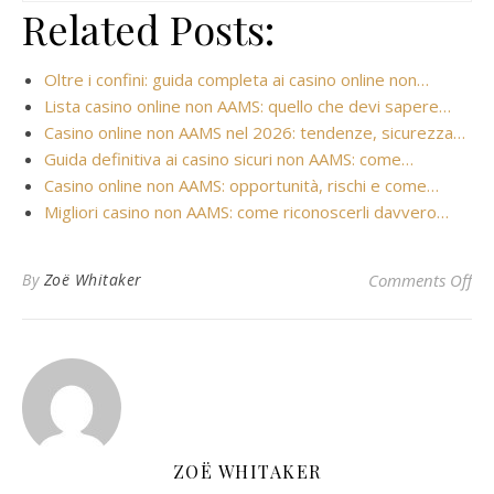
Related Posts:
Oltre i confini: guida completa ai casino online non…
Lista casino online non AAMS: quello che devi sapere…
Casino online non AAMS nel 2026: tendenze, sicurezza…
Guida definitiva ai casino sicuri non AAMS: come…
Casino online non AAMS: opportunità, rischi e come…
Migliori casino non AAMS: come riconoscerli davvero…
on 
By
Zoë Whitaker
Comments Off
ZOË WHITAKER