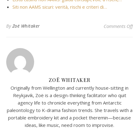
Siti non AAMS sicuri: verità, rischi e criteri di…
on 
By
Zoë Whitaker
Comments Off
ZOË WHITAKER
Originally from Wellington and currently house-sitting in
Reykjavik, Zoë is a design-thinking facilitator who quit
agency life to chronicle everything from Antarctic
paleontology to K-drama fashion trends. She travels with a
portable embroidery kit and a pocket theremin—because
ideas, like music, need room to improvise.