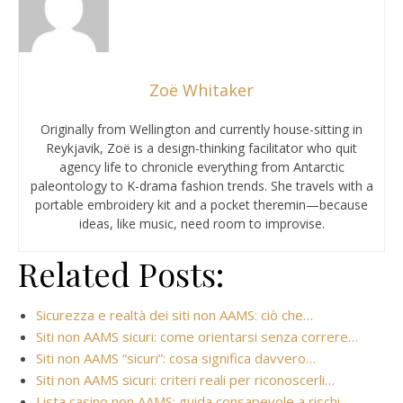
Zoë Whitaker
Originally from Wellington and currently house-sitting in
Reykjavik, Zoë is a design-thinking facilitator who quit
agency life to chronicle everything from Antarctic
paleontology to K-drama fashion trends. She travels with a
portable embroidery kit and a pocket theremin—because
ideas, like music, need room to improvise.
Related Posts:
Sicurezza e realtà dei siti non AAMS: ciò che…
Siti non AAMS sicuri: come orientarsi senza correre…
Siti non AAMS “sicuri”: cosa significa davvero…
Siti non AAMS sicuri: criteri reali per riconoscerli…
Lista casino non AAMS: guida consapevole a rischi,…