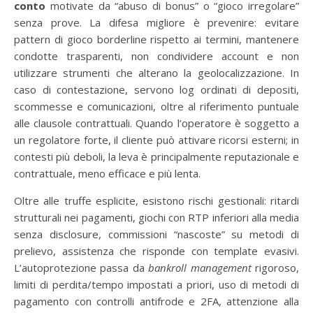
conto
motivate da “abuso di bonus” o “gioco irregolare”
senza prove. La difesa migliore è prevenire: evitare
pattern di gioco borderline rispetto ai termini, mantenere
condotte trasparenti, non condividere account e non
utilizzare strumenti che alterano la geolocalizzazione. In
caso di contestazione, servono log ordinati di depositi,
scommesse e comunicazioni, oltre al riferimento puntuale
alle clausole contrattuali. Quando l’operatore è soggetto a
un regolatore forte, il cliente può attivare ricorsi esterni; in
contesti più deboli, la leva è principalmente reputazionale e
contrattuale, meno efficace e più lenta.
Oltre alle truffe esplicite, esistono rischi gestionali: ritardi
strutturali nei pagamenti, giochi con RTP inferiori alla media
senza disclosure, commissioni “nascoste” su metodi di
prelievo, assistenza che risponde con template evasivi.
L’autoprotezione passa da
bankroll management
rigoroso,
limiti di perdita/tempo impostati a priori, uso di metodi di
pagamento con controlli antifrode e 2FA, attenzione alla