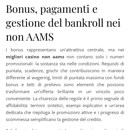
Bonus, pagamenti e
gestione del bankroll nei
non AAMS
I bonus rappresentano un’attrattiva centrale, ma nei
migliori casino non aams
non contano solo i numeri
promozionali: la sostanza sta nelle condizioni. Requisiti di
puntata, scadenze, giochi che contribuiscono in maniera
differente al wagering, limiti di puntata massima con fondi
bonus e tetti di prelievo sono elementi che possono
trasformare un’offerta brillante in un vincolo poco
conveniente. La chiarezza delle regole è il primo segnale di
affidabilità: termini sintetici, esempi esplicativi e un’area
dedicata che riepiloga le promozioni attive e i progressi di
scommessa semplificano la gestione del credito.