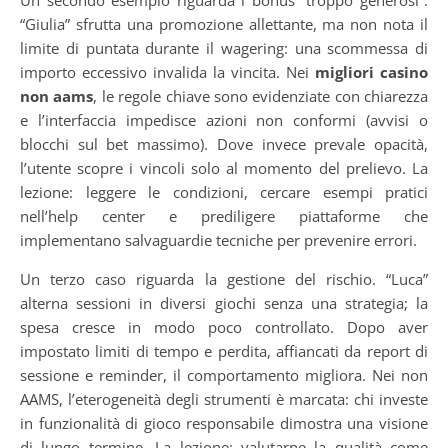
Un secondo esempio riguarda i bonus “troppo generosi”.
“Giulia” sfrutta una promozione allettante, ma non nota il
limite di puntata durante il wagering: una scommessa di
importo eccessivo invalida la vincita. Nei
migliori casino
non aams
, le regole chiave sono evidenziate con chiarezza
e l’interfaccia impedisce azioni non conformi (avvisi o
blocchi sul bet massimo). Dove invece prevale opacità,
l’utente scopre i vincoli solo al momento del prelievo. La
lezione: leggere le condizioni, cercare esempi pratici
nell’help center e prediligere piattaforme che
implementano salvaguardie tecniche per prevenire errori.
Un terzo caso riguarda la gestione del rischio. “Luca”
alterna sessioni in diversi giochi senza una strategia; la
spesa cresce in modo poco controllato. Dopo aver
impostato limiti di tempo e perdita, affiancati da report di
sessione e reminder, il comportamento migliora. Nei non
AAMS, l’eterogeneità degli strumenti è marcata: chi investe
in funzionalità di gioco responsabile dimostra una visione
di lungo termine. La lezione: valutarne la qualità come