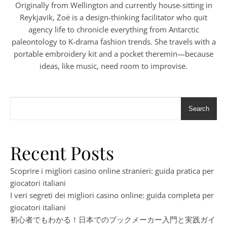
Originally from Wellington and currently house-sitting in
Reykjavik, Zoë is a design-thinking facilitator who quit
agency life to chronicle everything from Antarctic
paleontology to K-drama fashion trends. She travels with a
portable embroidery kit and a pocket theremin—because
ideas, like music, need room to improvise.
Search
Recent Posts
Scoprire i migliori casino online stranieri: guida pratica per
giocatori italiani
I veri segreti dei migliori casino online: guida completa per
giocatori italiani
初心者でもわかる！日本でのブックメーカー入門と実践ガイ