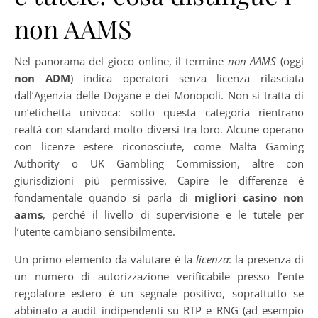
non AAMS
Nel panorama del gioco online, il termine
non AAMS
(oggi
non ADM
) indica operatori senza licenza rilasciata
dall’Agenzia delle Dogane e dei Monopoli. Non si tratta di
un’etichetta univoca: sotto questa categoria rientrano
realtà con standard molto diversi tra loro. Alcune operano
con licenze estere riconosciute, come Malta Gaming
Authority o UK Gambling Commission, altre con
giurisdizioni più permissive. Capire le differenze è
fondamentale quando si parla di
migliori casino non
aams
, perché il livello di supervisione e le tutele per
l’utente cambiano sensibilmente.
Un primo elemento da valutare è la
licenza
: la presenza di
un numero di autorizzazione verificabile presso l’ente
regolatore estero è un segnale positivo, soprattutto se
abbinato a audit indipendenti su RTP e RNG (ad esempio