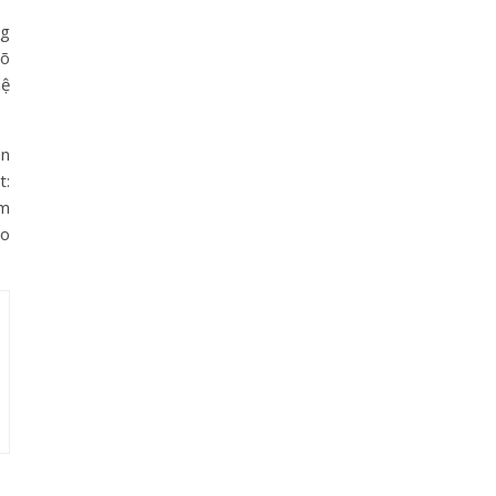
ng
rõ
hệ
án
t:
àm
ào