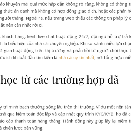
cáo khuyến mãi quá mức hấp dẫn không rõ ràng, không có thông t
ơng thức ẩn danh mà không có hợp đồng giao dịch, hoặc các phản h
 người thắng. Ngoài ra, nếu trang web thiếu các thông tin pháp lý 
ất nên cân nhắc rời đi.
 khách hàng: kênh live chat hoạt động 24/7, đội ngũ hỗ trợ trả l
h là biểu hiện của nhà cái chuyên nghiệp. Khi so sánh nhiều lựa chọ
i gian hoạt động trên thị trường và phản hồi từ người chơi thực 
ữu ích khi bắt đầu tìm kiếm là
nhà cái uy tín nhất
, nơi tổng hợp nhi
i học từ các trường hợp đã
 trì minh bạch thường sống lâu trên thị trường. Ví dụ một nền tả
trải qua kiểm toán độc lập và cập nhật quy trình KYC/KYB, họ đã c
báo cáo thanh toán hàng tháng. Hành động này giúp lấy lại niềm t
à chiến lược bền vững.