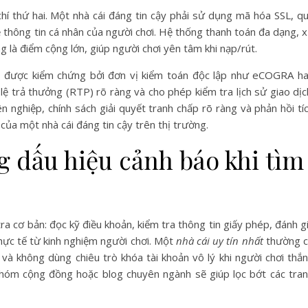
 chí thứ hai. Một nhà cái đáng tin cậy phải sử dụng mã hóa SSL, q
ệ thông tin cá nhân của người chơi. Hệ thống thanh toán đa dạng, 
g là điểm cộng lớn, giúp người chơi yên tâm khi nạp/rút.
n được kiểm chứng bởi đơn vị kiểm toán độc lập như eCOGRA h
 lệ trả thưởng (RTP) rõ ràng và cho phép kiểm tra lịch sử giao dịc
 nghiệp, chính sách giải quyết tranh chấp rõ ràng và phản hồi tí
của một nhà cái đáng tin cậy trên thị trường.
 dấu hiệu cảnh báo khi tìm
ra cơ bản: đọc kỹ điều khoản, kiểm tra thông tin giấy phép, đánh g
thực tế từ kinh nghiệm người chơi. Một
nhà cái uy tín nhất
thường 
 và không dùng chiêu trò khóa tài khoản vô lý khi người chơi thắ
 nhóm cộng đồng hoặc blog chuyên ngành sẽ giúp lọc bớt các tra