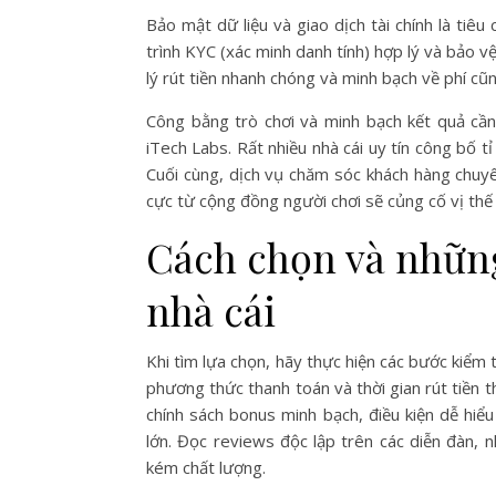
Bảo mật dữ liệu và giao dịch tài chính là tiêu
trình KYC (xác minh danh tính) hợp lý và bảo v
lý rút tiền nhanh chóng và minh bạch về phí cũn
Công bằng trò chơi và minh bạch kết quả cầ
iTech Labs. Rất nhiều nhà cái uy tín công bố tỉ
Cuối cùng, dịch vụ chăm sóc khách hàng chuyên
cực từ cộng đồng người chơi sẽ củng cố vị thế 
Cách chọn và những
nhà cái
Khi tìm lựa chọn, hãy thực hiện các bước kiểm t
phương thức thanh toán và thời gian rút tiền 
chính sách bonus minh bạch, điều kiện dễ hiểu
lớn. Đọc reviews độc lập trên các diễn đàn,
kém chất lượng.