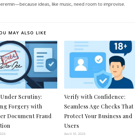
heremin—because ideas, like music, need room to improvise.
OU MAY ALSO LIKE
 Under Scrutiny:
Verify with Confidence:
ing Forgery with
Seamless Age Checks That
er Document Fraud
Protect Your Business and
tion
Users
2026
April 10, 2026