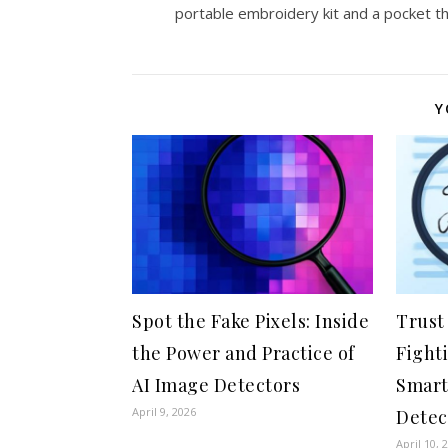
portable embroidery kit and a pocket t
Y
Spot the Fake Pixels: Inside
Trust
the Power and Practice of
Fight
AI Image Detectors
Smart
April 9, 2026
Detec
April 10, 