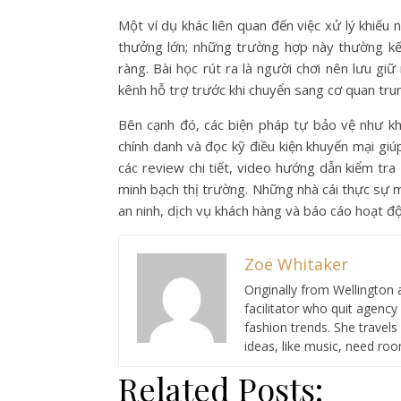
Một ví dụ khác liên quan đến việc xử lý khiếu n
thưởng lớn; những trường hợp này thường kết
ràng. Bài học rút ra là người chơi nên lưu giữ
kênh hỗ trợ trước khi chuyển sang cơ quan tru
Bên cạnh đó, các biện pháp tự bảo vệ như kh
chính danh và đọc kỹ điều kiện khuyến mại giú
các review chi tiết, video hướng dẫn kiểm tr
minh bạch thị trường. Những nhà cái thực s
an ninh, dịch vụ khách hàng và báo cáo hoạt đ
Zoë Whitaker
Originally from Wellington 
facilitator who quit agency
fashion trends. She travel
ideas, like music, need ro
Related Posts: