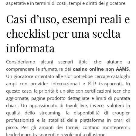
aspettative in termini di costi, tempi e diritti del giocatore.
Casi d’uso, esempi reali e
checklist per una scelta
informata
Consideriamo alcuni scenari tipici che aiutano a
comprendere le sfumature dei
casino online non AAMS
.
Un giocatore orientato alle slot potrebbe cercare cataloghi
ampi con provider internazionali e RTP trasparenti. In
questo caso, la priorità è un sito con certificazioni tecniche
aggiornate, pagine prodotto dettagliate e limiti di puntata
chiari. Un appassionato di tavoli live, invece, valuterà la
qualità dello streaming, la disponibilità di croupier
professionisti e la stabilità della piattaforma in orari di
picco. Per gli amanti dei tornei, contano montepremi,
leaderboard trasparenti e regole anti-collusione.