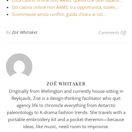
Lista casino online non AAMS: quello che devi sapere…
Siti casino online non AAMS: tra opportunità, tutele…
Scommesse senza confini: guida chiara ai siti…
on 
By
Zoë Whitaker
Comments Off
ZOË WHITAKER
Originally from Wellington and currently house-sitting in
Reykjavik, Zoë is a design-thinking facilitator who quit
agency life to chronicle everything from Antarctic
paleontology to K-drama fashion trends. She travels with a
portable embroidery kit and a pocket theremin—because
ideas, like music, need room to improvise.