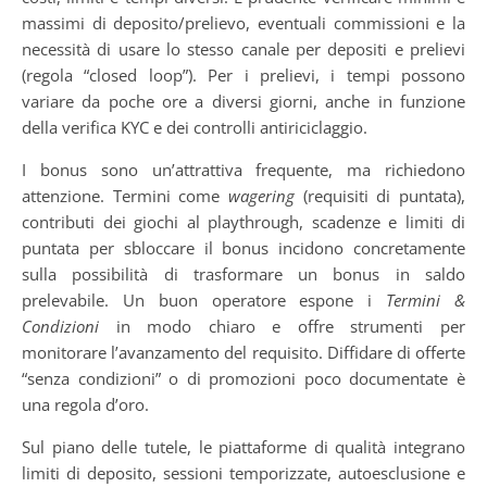
massimi di deposito/prelievo, eventuali commissioni e la
necessità di usare lo stesso canale per depositi e prelievi
(regola “closed loop”). Per i prelievi, i tempi possono
variare da poche ore a diversi giorni, anche in funzione
della verifica KYC e dei controlli antiriciclaggio.
I bonus sono un’attrattiva frequente, ma richiedono
attenzione. Termini come
wagering
(requisiti di puntata),
contributi dei giochi al playthrough, scadenze e limiti di
puntata per sbloccare il bonus incidono concretamente
sulla possibilità di trasformare un bonus in saldo
prelevabile. Un buon operatore espone i
Termini &
Condizioni
in modo chiaro e offre strumenti per
monitorare l’avanzamento del requisito. Diffidare di offerte
“senza condizioni” o di promozioni poco documentate è
una regola d’oro.
Sul piano delle tutele, le piattaforme di qualità integrano
limiti di deposito, sessioni temporizzate, autoesclusione e