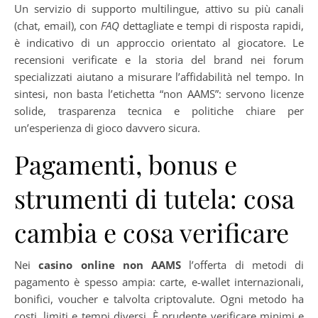
Un servizio di supporto multilingue, attivo su più canali
(chat, email), con
FAQ
dettagliate e tempi di risposta rapidi,
è indicativo di un approccio orientato al giocatore. Le
recensioni verificate e la storia del brand nei forum
specializzati aiutano a misurare l’affidabilità nel tempo. In
sintesi, non basta l’etichetta “non AAMS”: servono licenze
solide, trasparenza tecnica e politiche chiare per
un’esperienza di gioco davvero sicura.
Pagamenti, bonus e
strumenti di tutela: cosa
cambia e cosa verificare
Nei
casino online non AAMS
l’offerta di metodi di
pagamento è spesso ampia: carte, e-wallet internazionali,
bonifici, voucher e talvolta criptovalute. Ogni metodo ha
costi, limiti e tempi diversi. È prudente verificare minimi e