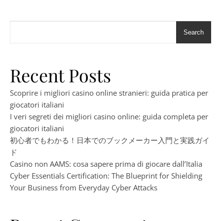
Search
Recent Posts
Scoprire i migliori casino online stranieri: guida pratica per
giocatori italiani
I veri segreti dei migliori casino online: guida completa per
giocatori italiani
初心者でもわかる！日本でのブックメーカー入門と実践ガイ
ド
Casino non AAMS: cosa sapere prima di giocare dall’Italia
Cyber Essentials Certification: The Blueprint for Shielding
Your Business from Everyday Cyber Attacks