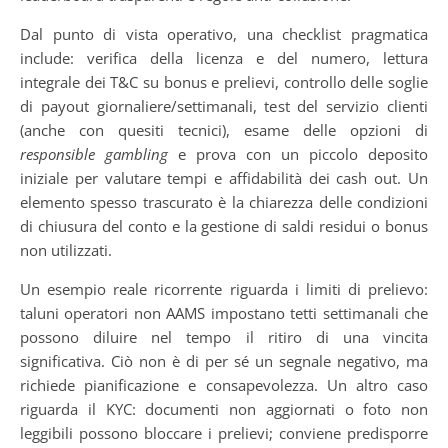
Dal punto di vista operativo, una checklist pragmatica
include: verifica della licenza e del numero, lettura
integrale dei T&C su bonus e prelievi, controllo delle soglie
di payout giornaliere/settimanali, test del servizio clienti
(anche con quesiti tecnici), esame delle opzioni di
responsible gambling
e prova con un piccolo deposito
iniziale per valutare tempi e affidabilità dei cash out. Un
elemento spesso trascurato è la chiarezza delle condizioni
di chiusura del conto e la gestione di saldi residui o bonus
non utilizzati.
Un esempio reale ricorrente riguarda i limiti di prelievo:
taluni operatori non AAMS impostano tetti settimanali che
possono diluire nel tempo il ritiro di una vincita
significativa. Ciò non è di per sé un segnale negativo, ma
richiede pianificazione e consapevolezza. Un altro caso
riguarda il KYC: documenti non aggiornati o foto non
leggibili possono bloccare i prelievi; conviene predisporre