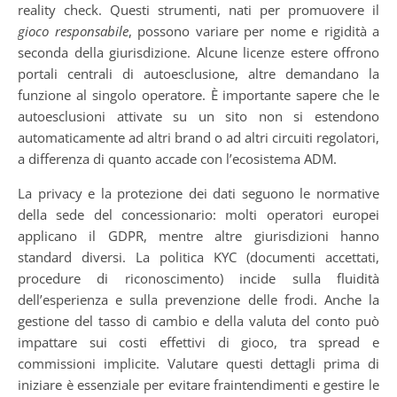
reality check. Questi strumenti, nati per promuovere il
gioco responsabile
, possono variare per nome e rigidità a
seconda della giurisdizione. Alcune licenze estere offrono
portali centrali di autoesclusione, altre demandano la
funzione al singolo operatore. È importante sapere che le
autoesclusioni attivate su un sito non si estendono
automaticamente ad altri brand o ad altri circuiti regolatori,
a differenza di quanto accade con l’ecosistema ADM.
La privacy e la protezione dei dati seguono le normative
della sede del concessionario: molti operatori europei
applicano il GDPR, mentre altre giurisdizioni hanno
standard diversi. La politica KYC (documenti accettati,
procedure di riconoscimento) incide sulla fluidità
dell’esperienza e sulla prevenzione delle frodi. Anche la
gestione del tasso di cambio e della valuta del conto può
impattare sui costi effettivi di gioco, tra spread e
commissioni implicite. Valutare questi dettagli prima di
iniziare è essenziale per evitare fraintendimenti e gestire le