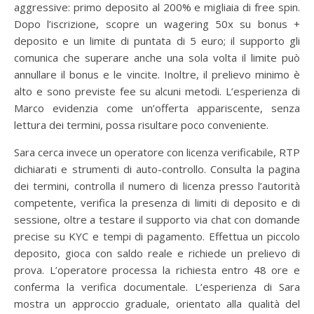
aggressive: primo deposito al 200% e migliaia di free spin.
Dopo l’iscrizione, scopre un wagering 50x su bonus +
deposito e un limite di puntata di 5 euro; il supporto gli
comunica che superare anche una sola volta il limite può
annullare il bonus e le vincite. Inoltre, il prelievo minimo è
alto e sono previste fee su alcuni metodi. L’esperienza di
Marco evidenzia come un’offerta appariscente, senza
lettura dei termini, possa risultare poco conveniente.
Sara cerca invece un operatore con licenza verificabile, RTP
dichiarati e strumenti di auto-controllo. Consulta la pagina
dei termini, controlla il numero di licenza presso l’autorità
competente, verifica la presenza di limiti di deposito e di
sessione, oltre a testare il supporto via chat con domande
precise su KYC e tempi di pagamento. Effettua un piccolo
deposito, gioca con saldo reale e richiede un prelievo di
prova. L’operatore processa la richiesta entro 48 ore e
conferma la verifica documentale. L’esperienza di Sara
mostra un approccio graduale, orientato alla qualità del