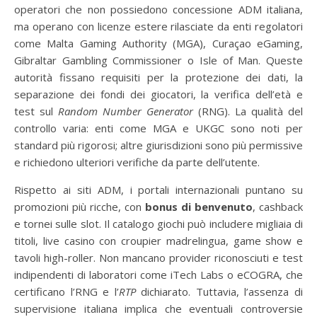
operatori che non possiedono concessione ADM italiana,
ma operano con licenze estere rilasciate da enti regolatori
come Malta Gaming Authority (MGA), Curaçao eGaming,
Gibraltar Gambling Commissioner o Isle of Man. Queste
autorità fissano requisiti per la protezione dei dati, la
separazione dei fondi dei giocatori, la verifica dell’età e
test sul
Random Number Generator
(RNG). La qualità del
controllo varia: enti come MGA e UKGC sono noti per
standard più rigorosi; altre giurisdizioni sono più permissive
e richiedono ulteriori verifiche da parte dell’utente.
Rispetto ai siti ADM, i portali internazionali puntano su
promozioni più ricche, con
bonus di benvenuto
, cashback
e tornei sulle slot. Il catalogo giochi può includere migliaia di
titoli, live casino con croupier madrelingua, game show e
tavoli high-roller. Non mancano provider riconosciuti e test
indipendenti di laboratori come iTech Labs o eCOGRA, che
certificano l’RNG e l’
RTP
dichiarato. Tuttavia, l’assenza di
supervisione italiana implica che eventuali controversie