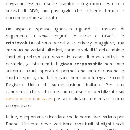
dovranno essere risolte tramite il regolatore estero o
servizi di ADR, un passaggio che richiede tempo e
documentazione accurata.
Un aspetto spesso ignorato riguarda i metodi di
pagamento. I
wallet
digitali, le carte e talvolta le
criptovalute
offrono velocità e privacy maggiore, ma
introducono variabili ulteriori, come la volatilità del cambio e
limiti di prelievo più severi in caso di bonus attivi. In
parallelo, gli strumenti di
gioco responsabile
non sono
uniformi: alcuni operatori permettono autoesclusione e
limiti di spesa, ma tali misure non sono integrate con il
Registro Unico di Autoesclusione italiano. Per una
panoramica chiara di pro e contro, risorse specializzate sui
casino online non aams
possono aiutare a orientarsi prima
di registrarsi.
Infine, è importante ricordare che le normative variano per
Paese. L’utente deve verificare eventuali obblighi fiscali