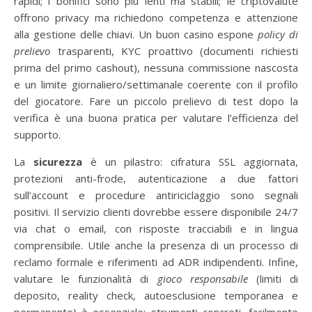
rapidi; i bonifici sono più lenti ma stabili; le criptovalute
offrono privacy ma richiedono competenza e attenzione
alla gestione delle chiavi. Un buon casino espone
policy di
prelievo
trasparenti, KYC proattivo (documenti richiesti
prima del primo cashout), nessuna commissione nascosta
e un limite giornaliero/settimanale coerente con il profilo
del giocatore. Fare un piccolo prelievo di test dopo la
verifica è una buona pratica per valutare l’efficienza del
supporto.
La
sicurezza
è un pilastro: cifratura SSL aggiornata,
protezioni anti-frode, autenticazione a due fattori
sull’account e procedure antiriciclaggio sono segnali
positivi. Il servizio clienti dovrebbe essere disponibile 24/7
via chat o email, con risposte tracciabili e in lingua
comprensibile. Utile anche la presenza di un processo di
reclamo formale e riferimenti ad ADR indipendenti. Infine,
valutare le funzionalità di
gioco responsabile
(limiti di
deposito, reality check, autoesclusione temporanea e