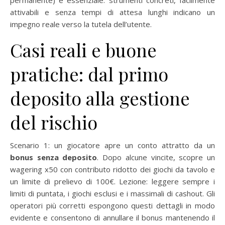
permanente) è essenziale: strumenti concreti, facilmente
attivabili e senza tempi di attesa lunghi indicano un
impegno reale verso la tutela dell’utente.
Casi reali e buone
pratiche: dal primo
deposito alla gestione
del rischio
Scenario 1: un giocatore apre un conto attratto da un
bonus senza deposito
. Dopo alcune vincite, scopre un
wagering x50 con contributo ridotto dei giochi da tavolo e
un limite di prelievo di 100€. Lezione: leggere sempre i
limiti di puntata, i giochi esclusi e i massimali di cashout. Gli
operatori più corretti espongono questi dettagli in modo
evidente e consentono di annullare il bonus mantenendo il