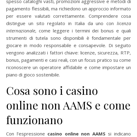
spesso cataloghi vasti, promozioni aggressive e metodi di
pagamento flessibili, ma richiedono un approccio informato
per essere valutati correttamente. Comprendere cosa
distingue un sito regolato in Italia da uno con
licenza
internazionale
, come leggere i termini dei bonus e quali
strumenti di tutela sono disponibili è fondamentale per
giocare in modo responsabile e consapevole. Di seguito
vengono analizzati i fattori chiave: licenze, sicurezza, RTP,
bonus, pagamenti e casi reali, con un focus pratico su come
riconoscere un operatore affidabile e come impostare un
piano di gioco sostenibile.
Cosa sono i casino
online non AAMS e come
funzionano
Con l’espressione
casino online non AAMS
si indicano