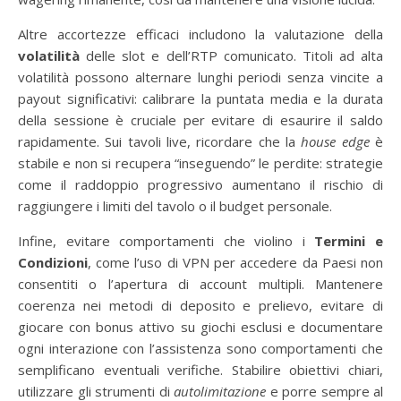
Altre accortezze efficaci includono la valutazione della
volatilità
delle slot e dell’RTP comunicato. Titoli ad alta
volatilità possono alternare lunghi periodi senza vincite a
payout significativi: calibrare la puntata media e la durata
della sessione è cruciale per evitare di esaurire il saldo
rapidamente. Sui tavoli live, ricordare che la
house edge
è
stabile e non si recupera “inseguendo” le perdite: strategie
come il raddoppio progressivo aumentano il rischio di
raggiungere i limiti del tavolo o il budget personale.
Infine, evitare comportamenti che violino i
Termini e
Condizioni
, come l’uso di VPN per accedere da Paesi non
consentiti o l’apertura di account multipli. Mantenere
coerenza nei metodi di deposito e prelievo, evitare di
giocare con bonus attivo su giochi esclusi e documentare
ogni interazione con l’assistenza sono comportamenti che
semplificano eventuali verifiche. Stabilire obiettivi chiari,
utilizzare gli strumenti di
autolimitazione
e porre sempre al