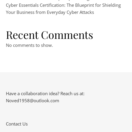
Cyber Essentials Certification: The Blueprint for Shielding
Your Business from Everyday Cyber Attacks
Recent Comments
No comments to show.
Have a collaboration idea? Reach us at:
Noved1958@outlook.com
Contact Us