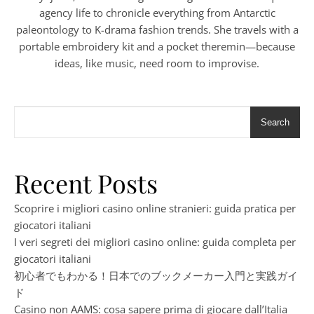
agency life to chronicle everything from Antarctic
paleontology to K-drama fashion trends. She travels with a
portable embroidery kit and a pocket theremin—because
ideas, like music, need room to improvise.
Search
Recent Posts
Scoprire i migliori casino online stranieri: guida pratica per
giocatori italiani
I veri segreti dei migliori casino online: guida completa per
giocatori italiani
初心者でもわかる！日本でのブックメーカー入門と実践ガイ
ド
Casino non AAMS: cosa sapere prima di giocare dall’Italia