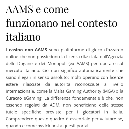
AAMS e come
funzionano nel contesto
italiano
I
casino non AAMS
sono piattaforme di gioco d’azzardo
online che non possiedono la licenza rilasciata dall’Agenzia
delle Dogane e dei Monopoli (ex AAMS) per operare sul
mercato italiano. Ciò non significa automaticamente che
siano illegali in senso assoluto: molti operano con licenze
estere rilasciate da autorità riconosciute a livello
internazionale, come la Malta Gaming Authority (MGA) o la
Curacao eGaming. La differenza fondamentale è che, non
essendo regolati da ADM, non beneficiano delle stesse
tutele specifiche previste per i giocatori in Italia.
Comprendere questo quadro è essenziale per valutare se,
quando e come avvicinarsi a questi portali.