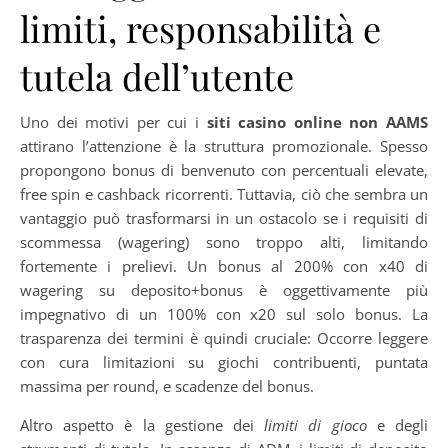
limiti, responsabilità e
tutela dell’utente
Uno dei motivi per cui i
siti casino online non AAMS
attirano l’attenzione è la struttura promozionale. Spesso
propongono bonus di benvenuto con percentuali elevate,
free spin e cashback ricorrenti. Tuttavia, ciò che sembra un
vantaggio può trasformarsi in un ostacolo se i requisiti di
scommessa (wagering) sono troppo alti, limitando
fortemente i prelievi. Un bonus al 200% con x40 di
wagering su deposito+bonus è oggettivamente più
impegnativo di un 100% con x20 sul solo bonus. La
trasparenza dei termini è quindi cruciale: Occorre leggere
con cura limitazioni su giochi contribuenti, puntata
massima per round, e scadenze del bonus.
Altro aspetto è la gestione dei
limiti di gioco
e degli