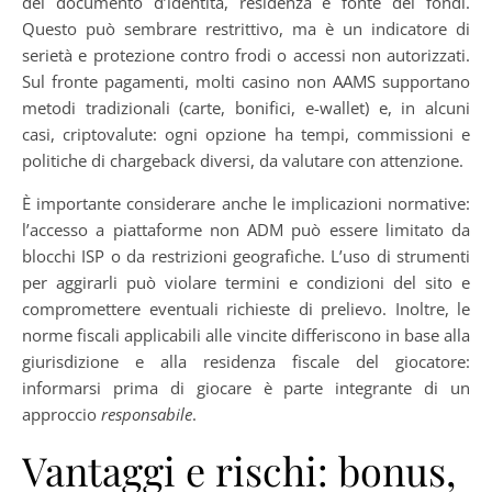
del documento d’identità, residenza e fonte dei fondi.
Questo può sembrare restrittivo, ma è un indicatore di
serietà e protezione contro frodi o accessi non autorizzati.
Sul fronte pagamenti, molti casino non AAMS supportano
metodi tradizionali (carte, bonifici, e-wallet) e, in alcuni
casi, criptovalute: ogni opzione ha tempi, commissioni e
politiche di chargeback diversi, da valutare con attenzione.
È importante considerare anche le implicazioni normative:
l’accesso a piattaforme non ADM può essere limitato da
blocchi ISP o da restrizioni geografiche. L’uso di strumenti
per aggirarli può violare termini e condizioni del sito e
compromettere eventuali richieste di prelievo. Inoltre, le
norme fiscali applicabili alle vincite differiscono in base alla
giurisdizione e alla residenza fiscale del giocatore:
informarsi prima di giocare è parte integrante di un
approccio
responsabile
.
Vantaggi e rischi: bonus,