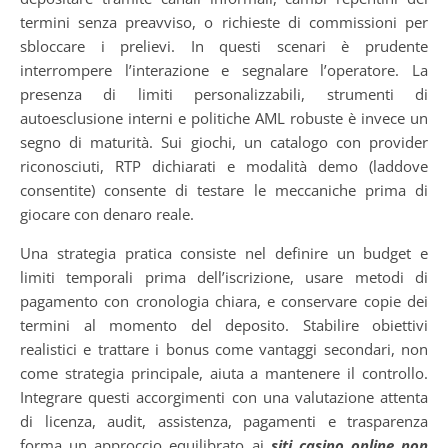
termini senza preavviso, o richieste di commissioni per
sbloccare i prelievi. In questi scenari è prudente
interrompere l’interazione e segnalare l’operatore. La
presenza di limiti personalizzabili, strumenti di
autoesclusione interni e politiche AML robuste è invece un
segno di maturità. Sui giochi, un catalogo con provider
riconosciuti, RTP dichiarati e modalità demo (laddove
consentite) consente di testare le meccaniche prima di
giocare con denaro reale.
Una strategia pratica consiste nel definire un budget e
limiti temporali prima dell’iscrizione, usare metodi di
pagamento con cronologia chiara, e conservare copie dei
termini al momento del deposito. Stabilire obiettivi
realistici e trattare i bonus come vantaggi secondari, non
come strategia principale, aiuta a mantenere il controllo.
Integrare questi accorgimenti con una valutazione attenta
di licenza, audit, assistenza, pagamenti e trasparenza
forma un approccio equilibrato ai
siti casino online non