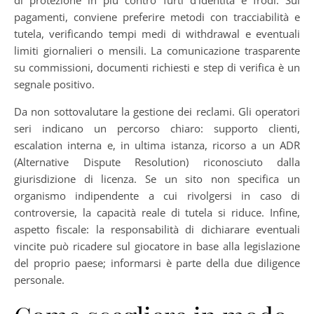
di protezione in più contro furti d’identità e frodi. Sui
pagamenti, conviene preferire metodi con tracciabilità e
tutela, verificando tempi medi di withdrawal e eventuali
limiti giornalieri o mensili. La comunicazione trasparente
su commissioni, documenti richiesti e step di verifica è un
segnale positivo.
Da non sottovalutare la gestione dei reclami. Gli operatori
seri indicano un percorso chiaro: supporto clienti,
escalation interna e, in ultima istanza, ricorso a un ADR
(Alternative Dispute Resolution) riconosciuto dalla
giurisdizione di licenza. Se un sito non specifica un
organismo indipendente a cui rivolgersi in caso di
controversie, la capacità reale di tutela si riduce. Infine,
aspetto fiscale: la responsabilità di dichiarare eventuali
vincite può ricadere sul giocatore in base alla legislazione
del proprio paese; informarsi è parte della due diligence
personale.