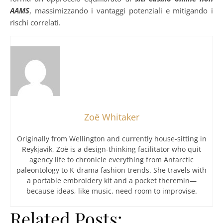
AAMS
, massimizzando i vantaggi potenziali e mitigando i
rischi correlati.
Zoë Whitaker
Originally from Wellington and currently house-sitting in
Reykjavik, Zoë is a design-thinking facilitator who quit
agency life to chronicle everything from Antarctic
paleontology to K-drama fashion trends. She travels with
a portable embroidery kit and a pocket theremin—
because ideas, like music, need room to improvise.
Related Posts: