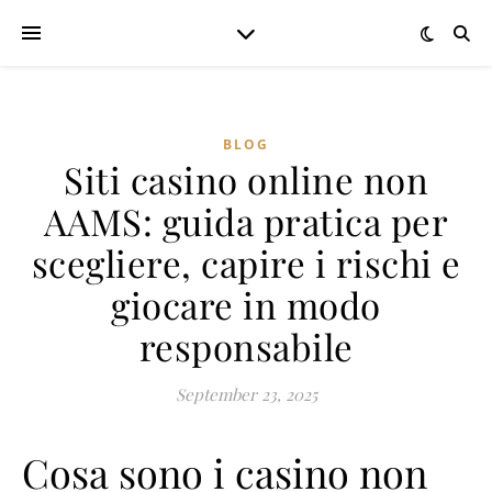
BLOG
Siti casino online non
AAMS: guida pratica per
scegliere, capire i rischi e
giocare in modo
responsabile
September 23, 2025
Cosa sono i casino non