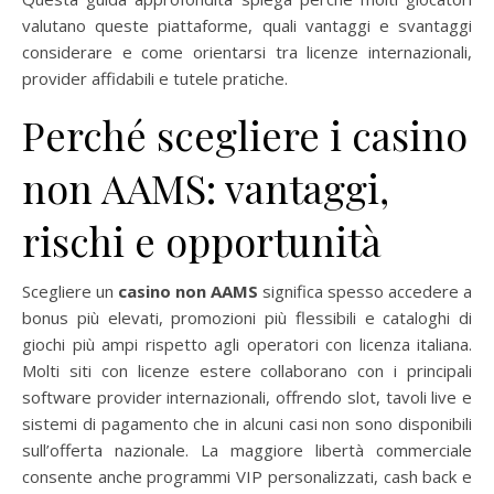
valutano queste piattaforme, quali vantaggi e svantaggi
considerare e come orientarsi tra licenze internazionali,
provider affidabili e tutele pratiche.
Perché scegliere i casino
non AAMS: vantaggi,
rischi e opportunità
Scegliere un
casino non AAMS
significa spesso accedere a
bonus più elevati, promozioni più flessibili e cataloghi di
giochi più ampi rispetto agli operatori con licenza italiana.
Molti siti con licenze estere collaborano con i principali
software provider internazionali, offrendo slot, tavoli live e
sistemi di pagamento che in alcuni casi non sono disponibili
sull’offerta nazionale. La maggiore libertà commerciale
consente anche programmi VIP personalizzati, cash back e