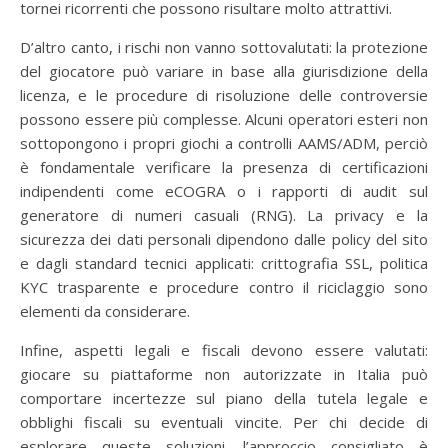
tornei ricorrenti che possono risultare molto attrattivi.
D’altro canto, i rischi non vanno sottovalutati: la protezione
del giocatore può variare in base alla giurisdizione della
licenza, e le procedure di risoluzione delle controversie
possono essere più complesse. Alcuni operatori esteri non
sottopongono i propri giochi a controlli AAMS/ADM, perciò
è fondamentale verificare la presenza di certificazioni
indipendenti come eCOGRA o i rapporti di audit sul
generatore di numeri casuali (RNG). La privacy e la
sicurezza dei dati personali dipendono dalle policy del sito
e dagli standard tecnici applicati: crittografia SSL, politica
KYC trasparente e procedure contro il riciclaggio sono
elementi da considerare.
Infine, aspetti legali e fiscali devono essere valutati:
giocare su piattaforme non autorizzate in Italia può
comportare incertezze sul piano della tutela legale e
obblighi fiscali su eventuali vincite. Per chi decide di
esplorare queste soluzioni, l’approccio consigliato è