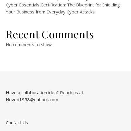
Cyber Essentials Certification: The Blueprint for Shielding
Your Business from Everyday Cyber Attacks
Recent Comments
No comments to show.
Have a collaboration idea? Reach us at:
Noved1958@outlook.com
Contact Us