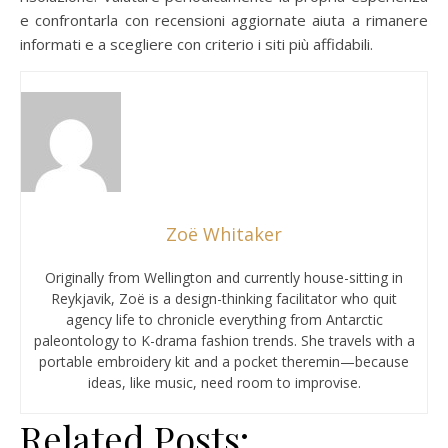
e confrontarla con recensioni aggiornate aiuta a rimanere
informati e a scegliere con criterio i siti più affidabili.
Zoë Whitaker
Originally from Wellington and currently house-sitting in
Reykjavik, Zoë is a design-thinking facilitator who quit
agency life to chronicle everything from Antarctic
paleontology to K-drama fashion trends. She travels with a
portable embroidery kit and a pocket theremin—because
ideas, like music, need room to improvise.
Related Posts: