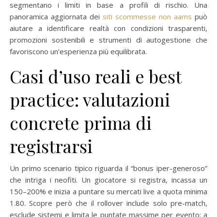
segmentano i limiti in base a profili di rischio. Una
panoramica aggiornata dei
siti scommesse non aams
può
aiutare a identificare realtà con condizioni trasparenti,
promozioni sostenibili e strumenti di autogestione che
favoriscono un’esperienza più equilibrata.
Casi d’uso reali e best
practice: valutazioni
concrete prima di
registrarsi
Un primo scenario tipico riguarda il “bonus iper-generoso”
che intriga i neofiti. Un giocatore si registra, incassa un
150–200% e inizia a puntare su mercati live a quota minima
1.80. Scopre però che il rollover include solo pre-match,
esclude sistemi e limita le puntate massime per evento; a