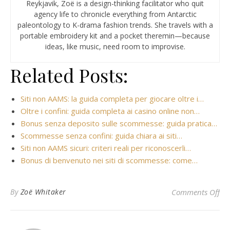
Reykjavik, Zoë is a design-thinking facilitator who quit
agency life to chronicle everything from Antarctic
paleontology to K-drama fashion trends. She travels with a
portable embroidery kit and a pocket theremin—because
ideas, like music, need room to improvise.
Related Posts:
Siti non AAMS: la guida completa per giocare oltre i…
Oltre i confini: guida completa ai casino online non…
Bonus senza deposito sulle scommesse: guida pratica…
Scommesse senza confini: guida chiara ai siti…
Siti non AAMS sicuri: criteri reali per riconoscerli…
Bonus di benvenuto nei siti di scommesse: come…
on 
By
Zoë Whitaker
Comments Off