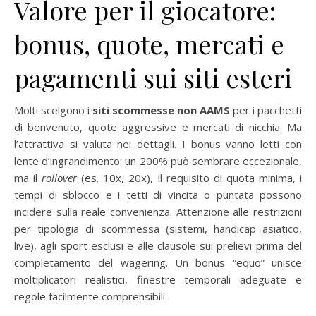
Valore per il giocatore:
bonus, quote, mercati e
pagamenti sui siti esteri
Molti scelgono i
siti scommesse non AAMS
per i pacchetti
di benvenuto, quote aggressive e mercati di nicchia. Ma
l’attrattiva si valuta nei dettagli. I bonus vanno letti con
lente d’ingrandimento: un 200% può sembrare eccezionale,
ma il
rollover
(es. 10x, 20x), il requisito di quota minima, i
tempi di sblocco e i tetti di vincita o puntata possono
incidere sulla reale convenienza. Attenzione alle restrizioni
per tipologia di scommessa (sistemi, handicap asiatico,
live), agli sport esclusi e alle clausole sui prelievi prima del
completamento del wagering. Un bonus “equo” unisce
moltiplicatori realistici, finestre temporali adeguate e
regole facilmente comprensibili.