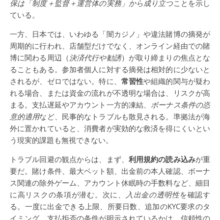
保は「制度＋監督＋運営体の実務」から成り立つ
ことを示し
ている。
一方、日本では、いわゆる「闇カジノ」や違法賭博の摘発が
周期的に行われ、店舗型だけでなく、オンライン経由での賭
博に関わる周辺（
決済代行や勧誘
）が取り締まりの焦点とな
ることもある。参加者個人に対する摘発は相対的に少ないと
されるが、ゼロではない。特に、
常習性
や組織的関与が疑わ
れる場合、または資金の流れが不透明な場合は、リスクが高
まる。支払遅延やアカウント一方的凍結、
ボーナス条件の恣
意的適用
など、民事的なトラブルも散見される。準拠法が海
外に置かれていると、消費者が実効的な救済を得にくいとい
う現実的課題も無視できない。
トラブル回避の観点からは、まず、
利用規約の読み込み
が重
要だ。賭け条件、最大ベット額、出金前の本人確認、ボーナ
ス関連の除外ゲーム、アカウント休眠時の手数料など、細目
に高リスクの条項が潜む。次に、
入出金の透明性
を確認す
る。一度に出金できる上限、所要日数、追加のKYC要求のタ
イミング、支払拒否の条件が明示されているかは、信頼性の