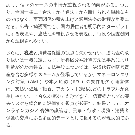
あり、個々のケースの事情が重視される傾向がある。つま
り、全国一律に「合法」か「違法」かを断じられる単純なも
のではなく、事実関係の積み上げと適用法令の射程が重要に
なる。広告・勧誘面でも、国内居住者を明示的にターゲット
にする表現や、違法性を軽視させる表現は、行政や捜査機関
から注視されやすい。
さらに、
税務
と消費者保護の観点も欠かせない。勝ち金の取
り扱いは一概に定まらず、所得区分や計算方法は事案により
判断が分かれ得る。支払手段については、決済代行や暗号資
産を含む多様なスキームが登場しているが、マネーロンダリ
ング対策（AML）や本人確認（KYC）の要件を欠く運営体
は、支払い遅延・拒否、アカウント凍結などのトラブルが発
生しやすい。
「合法か否か」だけでなく、消費者としての実
害リスク
を総合的に評価する視点が必要だ。結果として、
オ
ンラインカジノ 合法
の議論は、刑事・行政・税務・消費者
保護の交点にある多面的テーマとして捉えるのが現実的であ
る。