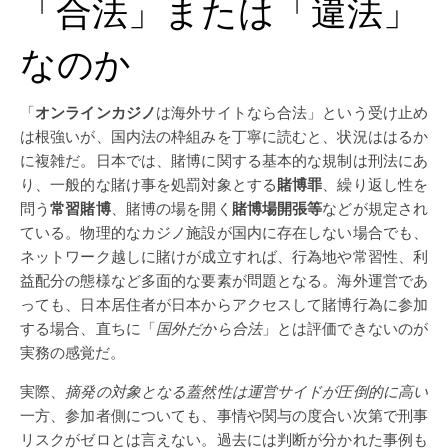
「合法」または「違法」
なのか
「
オンラインカジノ
は海外サイトなら合法」という受け止め
は根強いが、国内法の枠組みを丁寧に読むと、状況ははるか
に複雑だ。日本では、賭博に関する基本的な規制は刑法にあ
り、一般的な賭け事を処罰対象とする
賭博罪
、繰り返し性を
問う
常習賭博
、賭博の場を開く
賭博場開張等
などが規定され
ている。物理的なカジノ施設が国内に存在しない場合でも、
ネットワーク越しに賭けが成立すれば、行為地や常習性、利
益配分の態様など多面的な要素が問題となる。海外運営であ
っても、日本居住者が日本からアクセスして賭博行為に参加
する場合、直ちに「
国外だから合法
」とは評価できないのが
実務の感覚だ。
実際、
摘発の対象となる蓋然性は運営サイドが圧倒的に高い
一方、参加者側についても、事情や関与の度合い次第で刑事
リスクがゼロとは言えない。過去には判断が分かれた事例も