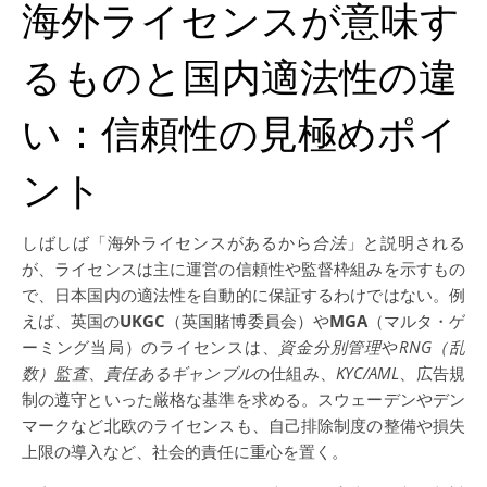
海外ライセンスが意味す
るものと国内適法性の違
い：信頼性の見極めポイ
ント
しばしば「海外ライセンスがあるから
合法
」と説明される
が、ライセンスは主に運営の信頼性や監督枠組みを示すもの
で、日本国内の適法性を自動的に保証するわけではない。例
えば、英国の
UKGC
（英国賭博委員会）や
MGA
（マルタ・ゲ
ーミング当局）のライセンスは、
資金分別管理
や
RNG（乱
数）監査
、
責任あるギャンブル
の仕組み、
KYC/AML
、広告規
制の遵守といった厳格な基準を求める。スウェーデンやデン
マークなど北欧のライセンスも、自己排除制度の整備や損失
上限の導入など、社会的責任に重心を置く。