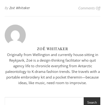
o
By
Zoë Whitaker
Comments Off
ZOË WHITAKER
Originally from Wellington and currently house-sitting in
Reykjavik, Zoë is a design-thinking facilitator who quit
agency life to chronicle everything from Antarctic
paleontology to K-drama fashion trends. She travels with a
portable embroidery kit and a pocket theremin—because
ideas, like music, need room to improvise.
Search