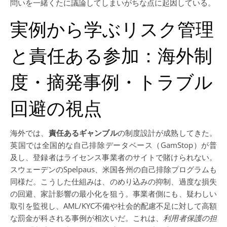
問いを一緒くたに議論してしまいがちな点に起因している。
実例から学ぶリスク管理
と責任ある参加：海外制
度・摘発事例・トラブル
回避の視点
海外では、
責任あるギャンブル
の制度設計が成熟してきた。
英国では全国的な自己排除データベース（GamStop）が普
及し、登録者はライセンス事業者のサイトで賭けられない。
スウェーデンのSpelpaus、米国各州の自己排除プログラムも
同様だ。こうした仕組みは、のめり込みの抑制、過度な損失
の回避、家計影響の最小化を狙う。事業者側にも、疑わしい
取引を監視し、AML/KYC不備や社会的配慮不足に対して高額
な罰金が科される事例が相次いだ。これは、
利用者保護の担