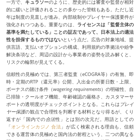
一方で、
キュラソー
のように、歴史的には審査や監督が相対
的に緩いと評価されることの多かった管轄もある。ただし近
年は制度の見直しが進み、内部統制やプレイヤー保護要件が
強化されつつある。重要なのは、
ライセンスは「監督主体の
基準を満たしている」ことの証左であって、日本法上の適法
性を担保するものではない
という点だ。広告の対象地域、提
供言語、支払いオプションの構成、利用規約の準拠法や紛争
解決条項など、周辺の設計から事業者の姿勢を読み解くと、
リスクの輪郭が見えてくる。
信頼性の見極めでは、第三者監査（eCOGRA等）の有無、即
時・定期のRTP（還元率）公開、入出金の所要日数・上限、
ボーナスの賭け条件（
wagering requirements
）の明確性、自
己排除・クールオフ機能、年齢確認の厳格さ、カスタマーサ
ポートの透明度がチェックポイントとなる。これらは
プレイ
ヤー保護
の観点で合理性を判断する材料となり得るが、くり
返すが「国内での
合法
性」とは別の次元だ。用語としての
「
オンラインカジノ 合法
」が広く検索される理由も、信頼
できる運営体の見極めと国内法の射程という、二つの異なる