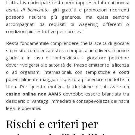
L'attrattiva principale resta però rappresentata dai bonus:
bonus di benvenuto
, giri gratuiti e promozioni ricorrenti
possono risultare più generosi, ma quasi sempre
accompagnati da requisiti di wagering differenti o
condizioni più restrittive per i prelievi.
Resta fondamentale comprendere che la scelta di giocare
su un sito con licenza estera comporta una diversa cornice
giuridica. In caso di contenzioso, il giocatore potrebbe
dover rivolgersi alle autorità del Paese emittente la licenza
o ad organismi internazionali, con tempistiche e costi
potenzialmente maggiori rispetto a procedure condotte in
Italia. Per questo motivo, la decisione di utilizzare un
casino online non AAMS
dovrebbe essere bilanciata tra
desiderio di vantaggi immediati e consapevolezza dei rischi
legali e operativi.
Rischi e criteri per