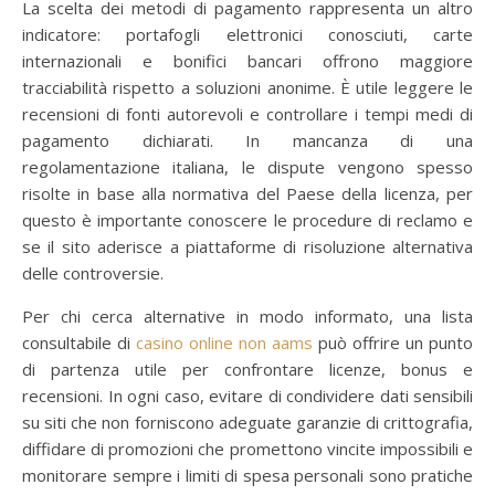
La scelta dei metodi di pagamento rappresenta un altro
indicatore: portafogli elettronici conosciuti, carte
internazionali e bonifici bancari offrono maggiore
tracciabilità rispetto a soluzioni anonime. È utile leggere le
recensioni di fonti autorevoli e controllare i tempi medi di
pagamento dichiarati. In mancanza di una
regolamentazione italiana, le dispute vengono spesso
risolte in base alla normativa del Paese della licenza, per
questo è importante conoscere le procedure di reclamo e
se il sito aderisce a piattaforme di risoluzione alternativa
delle controversie.
Per chi cerca alternative in modo informato, una lista
consultabile di
casino online non aams
può offrire un punto
di partenza utile per confrontare licenze, bonus e
recensioni. In ogni caso, evitare di condividere dati sensibili
su siti che non forniscono adeguate garanzie di crittografia,
diffidare di promozioni che promettono vincite impossibili e
monitorare sempre i limiti di spesa personali sono pratiche